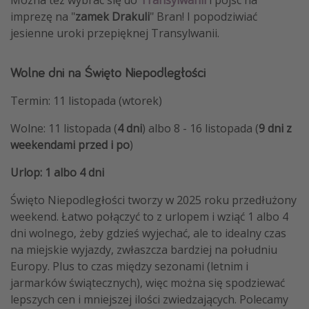
imprezę na "
zamek Drakuli
" Bran! I popodziwiać
jesienne uroki przepięknej Transylwanii.
Wolne dni na Święto Niepodległości
Termin: 11 listopada (wtorek)
Wolne: 11 listopada (
4 dni
) albo 8 - 16 listopada (
9 dni z
weekendami
przed i po
)
Urlop: 1 albo 4 dni
Święto Niepodległości tworzy w 2025 roku przedłużony
weekend. Łatwo połączyć to z urlopem i wziąć 1 albo 4
dni wolnego, żeby gdzieś wyjechać, ale to idealny czas
na miejskie wyjazdy, zwłaszcza bardziej na południu
Europy. Plus to czas między sezonami (letnim i
jarmarków świątecznych), więc można się spodziewać
lepszych cen i mniejszej ilości zwiedzających. Polecamy