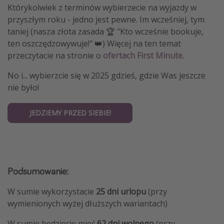
Którykolwiek z terminów wybierzecie na wyjazdy w
przyszłym roku - jedno jest pewne. Im wcześniej, tym
taniej (nasza złota zasada 🏆 "Kto wcześnie bookuje,
ten oszczędzowywuje!" 👑) Więcej na ten temat
przeczytacie na stronie o
ofertach First Minute
.
No i... wybierzcie się w 2025 gdzieś, gdzie Was jeszcze
nie było!
JEDZIEMY PRZED SIEBIE!
Podsumowanie:
W sumie wykorzystacie
25 dni urlopu
(przy
wymienionych wyżej dłuższych wariantach)
W sumie będziecie mieć
62 dni wolnego
(przy