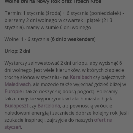
Wolne dni na Nowy Rok oraz Trzech Króli
Termin: 1 stycznia (środa) + 6 stycznia (poniedziałek) -
bierzemy 2 dni wolnego w czwartek i piątek (2 i 3
stycznia), mamy w sumie 6 dni wolnego
Wolne: 1 - 6 stycznia (
6 dni z weekendem
)
Urlop: 2 dni
Wystarczy zainwestować 2 dni urlopu, aby wycisnąć 6
dni wolnego. Jest wiele kierunków, w których złapiecie
trochę słońca w styczniu - na
Karaibach
czy bajecznych
Malediwach
, ale możecie także wyjechać gdzieś bliżej w
Europie
i także cieszyć się dobrą pogodą. Polecamy
także miejskie wypoczynek w takich miastach jak
Budapeszt
czy
Barcelona
, a z pewnością wrócicie
naładowani energią i zaczniecie dobrze kolejny rok. Jeśli
szukacie inspiracji, zajrzyjcie do naszych
ofert na
styczeń
.