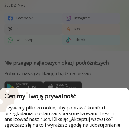
ŚLEDŹ NAS
Facebook
Instagram
X
Rss
WhatsApp
TikTok
Nie przegap najlepszych okazji podróżniczych!
Pobierz naszą aplikację i bądź na bieżaco
Cenimy Twoją prywatność
WakacyjniPiraci są częścią Grupy HolidayPirates
Używamy plików cookie, aby poprawić komfort
Nasze rynki
przeglądania, dostarczać spersonalizowane treści i
analizować nasz ruch. Klikając „Akceptuj wszystko”,
PiratinViaggio
HolidayPirates
zgadzasz się na to i wyrażasz zgodę na udostępnianie
VakantiePiraten
VoyagesPirates