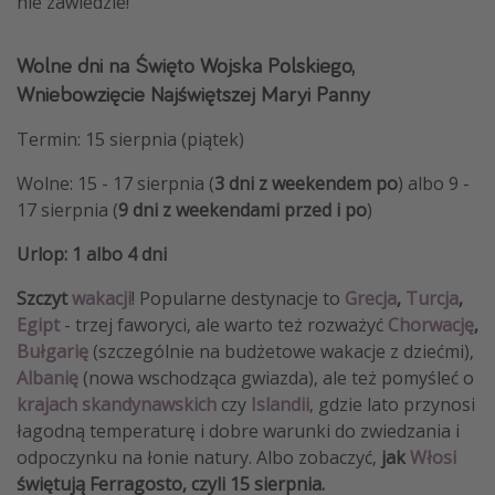
nie zawiedzie!
Wolne dni na Święto Wojska Polskiego,
Wniebowzięcie Najświętszej Maryi Panny
Termin: 15 sierpnia (piątek)
Wolne: 15 - 17 sierpnia (
3 dni z weekendem po
) albo 9 -
17 sierpnia (
9 dni z weekendami
przed i po
)
Urlop: 1 albo 4 dni
Szczyt
wakacji
! Popularne destynacje to
Grecja
,
Turcja
,
Egipt
- trzej faworyci, ale warto też rozważyć
Chorwację
,
Bułgarię
(szczególnie na budżetowe wakacje z dziećmi),
Albanię
(nowa wschodząca gwiazda), ale też pomyśleć o
krajach skandynawskich
czy
Islandii
, gdzie lato przynosi
łagodną temperaturę i dobre warunki do zwiedzania i
odpoczynku na łonie natury. Albo zobaczyć,
jak
Włosi
świętują Ferragosto, czyli 15 sierpnia.