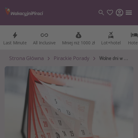
Last Minute
Last Minute
All Inclusive
All Inclusive
Mniej niż 1000 zł
Mniej niż 1000 zł
Lot+hotel
Lot+hotel
Hote
Hote
Kategorie
Loty
Strona Główna
Pirackie Porady
Wolne dni w 2025 roku: Jak zrobić 62 dni wolnego
Hotele
Wakacje
Rejsy
Kierunki
Grecja
Turcja
Egipt