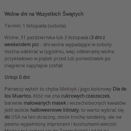
Wolne dni na Wszystkich Świętych
Termin: 1 listopada (sobota)
Wolne: 31 października lub 3 listopada (
3 dni z
weekendem
po
) - dni wolne wypadające w soboty
można odebrać w tygodniu, więc odbieramy wolne
przykładowo w piątek przed lub poniedziałek po
(najpierw zapytajcie szefa!)
Urlop: 0 dni
Pierwszy wybór to chyba
Meksyk
i jego kolorowy
Dia de
los Muertos
. Któż nie zna
cukrowych czaszeczek
,
barwnie
malowanych masek
i wszechobecnych kwiatów.
Jeśli wolicie
halloweenowe klimaty
, to warto wybrać się
do
USA
na ten straszny, może trochę tandetny, ale na
pewno wypełniony imprezami i kostiumami wieczór.
Można też wybrać się do
Transylwanii
i pójść na