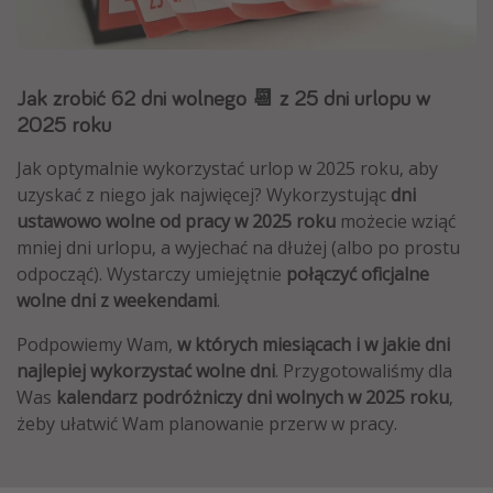
Albania
Zanzibar
Jak zrobić 62 dni wolnego 📆 z 25 dni urlopu w
Polska
2025 roku
Malediwy
Azja Południowo-Wschodnia
Jak optymalnie wykorzystać urlop w 2025 roku, aby
uzyskać z niego jak najwięcej? Wykorzystując
dni
Tajlandia
ustawowo wolne od pracy w 2025 roku
możecie wziąć
Wszystkie kierunki
mniej dni urlopu, a wyjechać na dłużej (albo po prostu
odpocząć). Wystarczy umiejętnie
połączyć oficjalne
wolne dni z weekendami
.
Rodzaj wyjazdu
Podpowiemy Wam,
w których miesiącach i w jakie dni
Wakacje Last Minute
najlepiej wykorzystać wolne dni
. Przygotowaliśmy dla
Wakacje All Inclusive
Was
kalendarz podróżniczy dni wolnych w 2025 roku
,
Wakacje do 1000 PLN
żeby ułatwić Wam planowanie przerw w pracy.
Wakacje z dziećmi
Noclegi z prywatnym jacuzzi w pokoju/na tarasie