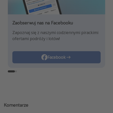
Zaobserwuj nas na Facebooku
Zaobserwuj nas na Instagramie
Zapoznaj się z naszymi codziennymi pirackimi
Pozwól nam zainspirować Cię najnowszymi
ofertami podróży i lotów!
trendami i najlepszymi ofertami
podróżniczymi!
Instagram
Facebook
Komentarze