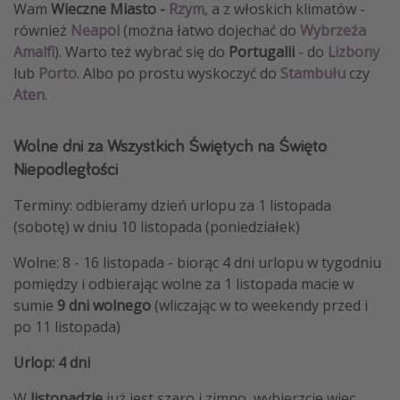
Wam
Wieczne Miasto -
Rzym
, a z włoskich klimatów -
również
Neapol
(można łatwo dojechać do
Wybrzeża
Amalfi
). Warto też wybrać się do
Portugalii
- do
Lizbony
lub
Porto
. Albo po prostu wyskoczyć do
Stambułu
czy
Aten
.
Wolne dni za Wszystkich Świętych na Święto
Niepodległości
Terminy: odbieramy dzień urlopu za 1 listopada
(sobotę) w dniu 10 listopada (poniedziałek)
Wolne: 8 - 16 listopada - biorąc 4 dni urlopu w tygodniu
pomiędzy i odbierając wolne za 1 listopada macie w
sumie
9 dni wolnego
(wliczając w to weekendy przed i
po 11 listopada)
Urlop: 4 dni
W
listopadzie
już jest szaro i zimno, wybierzcie więc