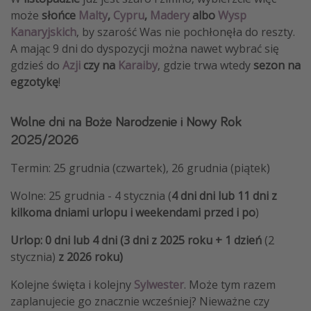
może
słońce
Malty
,
Cypru
,
Madery
albo
Wysp
Kanaryjskich
, by szarość Was nie pochłonęła do reszty.
A mając 9 dni do dyspozycji można nawet wybrać się
gdzieś do
Azji
czy na
Karaiby
, gdzie trwa wtedy
sezon na
egzotykę
!
Wolne dni na Boże Narodzenie i Nowy Rok
2025/2026
Termin: 25 grudnia (czwartek), 26 grudnia (piątek)
Wolne: 25 grudnia - 4 stycznia (
4 dni dni lub 11 dni z
kilkoma dniami urlopu i weekendami
przed i po
)
Urlop: 0 dni lub 4 dni (3 dni z 2025 roku + 1 dzień
(2
stycznia)
z 2026 roku)
Kolejne święta i kolejny
Sylwester
. Może tym razem
zaplanujecie go znacznie wcześniej? Nieważne czy