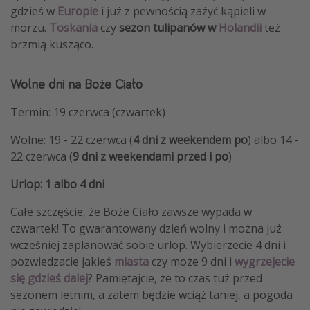
gdzieś w
Europie
i już z pewnością zażyć kąpieli w
morzu.
Toskania
czy
sezon tulipanów w
Holandii
też
brzmią kusząco.
Wolne dni na Boże Ciało
Termin: 19 czerwca (czwartek)
Wolne: 19 - 22 czerwca (
4 dni z weekendem
po
) albo 14 -
22 czerwca (
9 dni z weekendami
przed i po
)
Urlop: 1 albo 4 dni
Całe szczęście, że Boże Ciało zawsze wypada w
czwartek! To gwarantowany dzień wolny i można już
wcześniej zaplanować sobie urlop. Wybierzecie 4 dni i
pozwiedzacie jakieś
miasta
czy może 9 dni i
wygrzejecie
się gdzieś dalej
? Pamiętajcie, że to czas tuż przed
sezonem letnim, a zatem będzie wciąż taniej, a pogoda