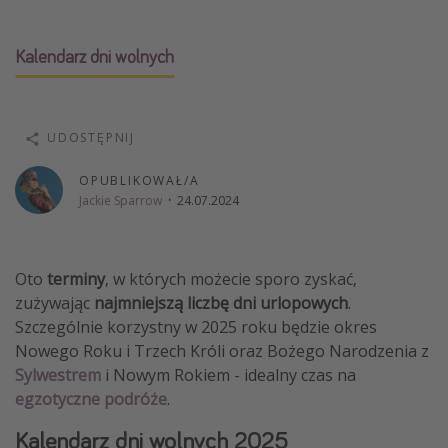
Weekend dla dwojga
Kalendarz dni wolnych
City Break
Hotele SPA i wellness
Sylwester za granicą
UDOSTĘPNIJ
Wyjazd na narty
OPUBLIKOWAŁ/A
Wyjazdy na Majówkę
Jackie Sparrow
·
24.07.2024
Wszystkie
Więcej tematów
Oto
terminy
, w których możecie sporo zyskać,
zużywając
najmniejszą liczbę dni urlopowych
.
Newsy, ciekawostki, porady podróżnicze
Szczególnie korzystny w 2025 roku będzie okres
Najlepsze aplikacje podróżnicze
Nowego Roku i Trzech Króli oraz Bożego Narodzenia z
Sylwestrem
i Nowym Rokiem - idealny czas na
Kalendarz podróży
egzotyczne podróże
.
Kalendarz dni wolnych 2025