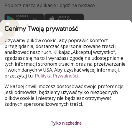
Pobierz naszą aplikację i bądź na bieżaco
Cenimy Twoją prywatność
WakacyjniPiraci są częścią Grupy HolidayPirates
Używamy plików cookie, aby poprawić komfort
Nasze rynki
przeglądania, dostarczać spersonalizowane treści i
analizować nasz ruch. Klikając „Akceptuj wszystko”,
PiratinViaggio
HolidayPirates
zgadzasz się na to i wyrażasz zgodę na udostępnianie
VakantiePiraten
VoyagesPirates
tych informacji stronom trzecim oraz na przetwarzanie
Ferienpiraten
Urlaubspiraten
Twoich danych w USA. Aby uzyskać więcej informacji,
Urlaubspiraten
ViajerosPiratas
przeczytaj tu:
.
TravelPirates
Polityka Prywatności
W każdej chwili możesz dostosować swoje preferencje.
Nasza grupa
Jeśli odmówisz, będziemy używać tylko niezbędnych
HolidayPirates Group
plików cookie i niestety nie będziesz otrzymywać
żadnych spersonalizowanych treści.
Poznaj nas!
Informacje prawne
Praca
Regulamin
Tylko niezbędne
Media
Polityka prywatności