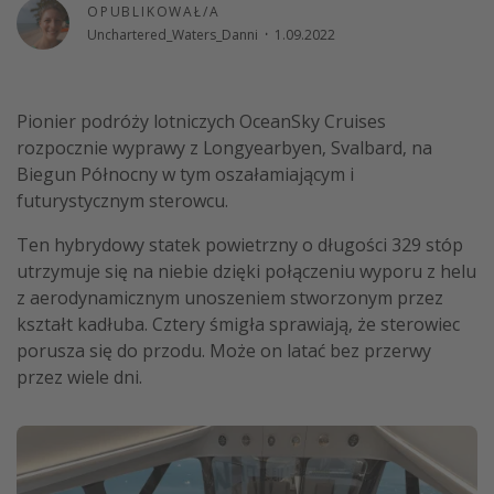
OPUBLIKOWAŁ/A
Weekend dla dwojga
Unchartered_Waters_Danni
·
1.09.2022
City Break
Hotele SPA i wellness
Pionier podróży lotniczych OceanSky Cruises
Sylwester za granicą
rozpocznie wyprawy z Longyearbyen, Svalbard, na
Wyjazd na narty
Biegun Północny w tym oszałamiającym i
futurystycznym sterowcu.
Wyjazdy na Majówkę
Wszystkie
Ten hybrydowy statek powietrzny o długości 329 stóp
utrzymuje się na niebie dzięki połączeniu wyporu z helu
z aerodynamicznym unoszeniem stworzonym przez
Więcej tematów
kształt kadłuba. Cztery śmigła sprawiają, że sterowiec
Newsy, ciekawostki, porady podróżnicze
porusza się do przodu. Może on latać bez przerwy
przez wiele dni.
Najlepsze aplikacje podróżnicze
Kalendarz podróży