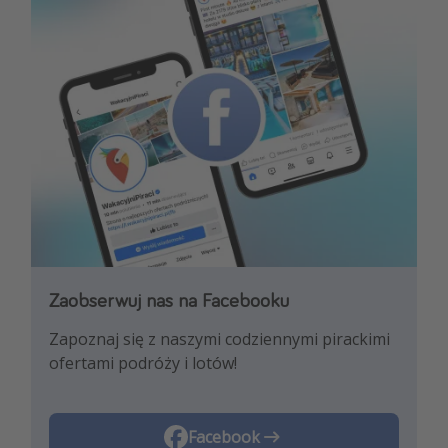
Zaobserwuj nas na Facebooku
Zaobserwuj nas na Instagramie
Zapoznaj się z naszymi codziennymi pirackimi
Pozwól nam zainspirować Cię najnowszymi
ofertami podróży i lotów!
trendami i najlepszymi ofertami
podróżniczymi!
Instagram
Facebook