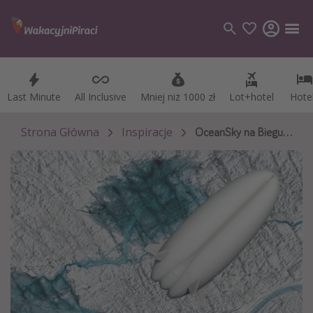
Last Minute
Last Minute
All Inclusive
All Inclusive
Mniej niż 1000 zł
Mniej niż 1000 zł
Lot+hotel
Lot+hotel
Hote
Hote
Kategorie
Loty
Strona Główna
Inspiracje
OceanSky na Biegun Północny
Hotele
Wakacje
Rejsy
Kierunki
Grecja
Turcja
Egipt