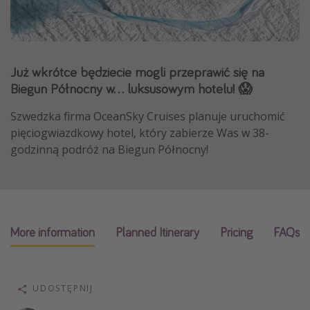
Albania
Zanzibar
Polska
Już wkrótce będziecie mogli przeprawić się na
Malediwy
Biegun Północny w... luksusowym hotelu! 😱
Azja Południowo-Wschodnia
Szwedzka firma OceanSky Cruises planuje uruchomić
Tajlandia
pięciogwiazdkowy hotel, który zabierze Was w 38-
godzinną podróż na Biegun Północny!
Wszystkie kierunki
Rodzaj wyjazdu
Wakacje Last Minute
More information
Planned Itinerary
Pricing
FAQs
Wakacje All Inclusive
Wakacje do 1000 PLN
Wakacje z dziećmi
UDOSTĘPNIJ
Noclegi z prywatnym jacuzzi w pokoju/na tarasie