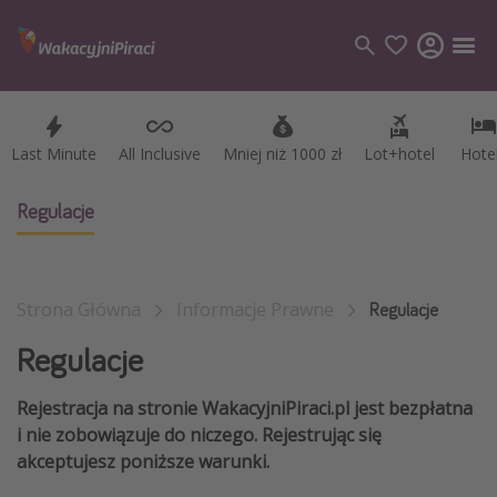
Last Minute
Last Minute
All Inclusive
All Inclusive
Mniej niż 1000 zł
Mniej niż 1000 zł
Lot+hotel
Lot+hotel
Hote
Hote
Kategorie
Loty
Regulacje
Hotele
Wakacje
Strona Główna
Informacje Prawne
Rejsy
Regulacje
Regulacje
Kierunki
Rejestracja na stronie WakacyjniPiraci.pl jest bezpłatna
Grecja
i nie zobowiązuje do niczego. Rejestrując się
Turcja
akceptujesz poniższe warunki.
Egipt