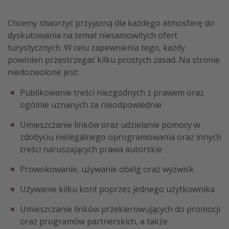
Albania
Chcemy stworzyć przyjazną dla każdego atmosferę do
Zanzibar
dyskutowania na temat niesamowitych ofert
Polska
turystycznych. W celu zapewnienia tego, każdy
powinien przestrzegać kilku prostych zasad. Na stronie
Malediwy
niedozwolone jest:
Azja Południowo-Wschodnia
Publikowanie treści niezgodnych z prawem oraz
Tajlandia
ogólnie uznanych za nieodpowiednie
Wszystkie kierunki
Umieszczanie linków oraz udzielanie pomocy w
zdobyciu nielegalnego oprogramowania oraz innych
Rodzaj wyjazdu
treści naruszających prawa autorskie
Wakacje Last Minute
Prowokowanie, używanie obelg oraz wyzwisk
Wakacje All Inclusive
Używanie kilku kont poprzez jednego użytkownika
Wakacje do 1000 PLN
Umieszczanie linków przekierowujących do promocji
Wakacje z dziećmi
oraz programów partnerskich, a także
Noclegi z prywatnym jacuzzi w pokoju/na tarasie