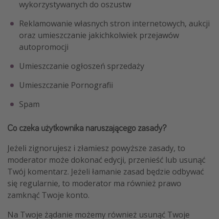
wykorzystywanych do oszustw
Weekend dla dwojga
Reklamowanie własnych stron internetowych, aukcji
City Break
oraz umieszczanie jakichkolwiek przejawów
Hotele SPA i wellness
autopromocji
Sylwester za granicą
Umieszczanie ogłoszeń sprzedaży
Wyjazd na narty
Umieszczanie Pornografii
Wyjazdy na Majówkę
Spam
Wszystkie
Co czeka użytkownika naruszającego zasady?
Więcej tematów
Jeżeli zignorujesz i złamiesz powyższe zasady, to
Newsy, ciekawostki, porady podróżnicze
moderator może dokonać edycji, przenieść lub usunąć
Najlepsze aplikacje podróżnicze
Twój komentarz. Jeżeli łamanie zasad będzie odbywać
się regularnie, to moderator ma również prawo
Kalendarz podróży
zamknąć Twoje konto.
Na Twoje żądanie możemy również usunąć Twoje