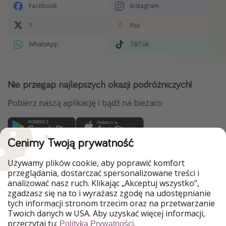
Facebook
Instagram
X
Rss
WhatsApp
TikTok
Nie przegap najlepszych okazji podróżniczych!
Pobierz naszą aplikację i bądź na bieżaco
Cenimy Twoją prywatność
WakacyjniPiraci są częścią Grupy HolidayPirates
Używamy plików cookie, aby poprawić komfort
Nasze rynki
przeglądania, dostarczać spersonalizowane treści i
analizować nasz ruch. Klikając „Akceptuj wszystko”,
PiratinViaggio
HolidayPirates
zgadzasz się na to i wyrażasz zgodę na udostępnianie
VakantiePiraten
VoyagesPirates
tych informacji stronom trzecim oraz na przetwarzanie
Ferienpiraten
Urlaubspiraten
Twoich danych w USA. Aby uzyskać więcej informacji,
Urlaubspiraten
ViajerosPiratas
przeczytaj tu:
.
Polityka Prywatności
TravelPirates