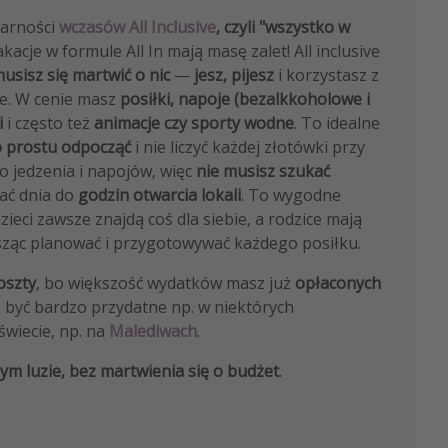
larności
wczasów All Inclusive
, czyli "wszystko w
kacje w formule All In mają masę zalet! All inclusive
musisz się martwić o nic
—
jesz, pijesz
i korzystasz z
ie. W cenie masz
posiłki, napoje (bezalkkoholowe i
i
i często też
animacje czy sporty wodne
. To idealne
 prostu odpocząć
i nie liczyć każdej złotówki przy
o jedzenia i napojów, więc
nie musisz szukać
ać dnia do
godzin otwarcia lokali
. To wygodne
ieci zawsze znajdą coś dla siebie, a rodzice mają
sząc planować i przygotowywać każdego posiłku.
oszty
, bo większość wydatków masz już
opłaconych
e być bardzo przydatne np. w niektórych
świecie, np. na
Malediwach
.
ym luzie, bez martwienia się o budżet
.