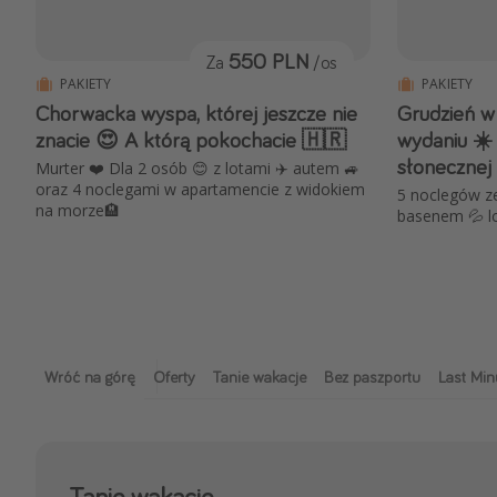
550 PLN
Za
/os
PAKIETY
PAKIETY
Chorwacka wyspa, której jeszcze nie
Grudzień 
znacie 😍 A którą pokochacie 🇭🇷
wydaniu ☀️ 
słonecznej
Murter ❤️ Dla 2 osób 😊 z lotami ✈️ autem 🚙
oraz 4 noclegami w apartamencie z widokiem
5 noclegów ze
na morze🏨
basenem 💦 lo
Wróć na górę
Oferty
Tanie wakacje
Bez paszportu
Last Min
Tanie wakacje