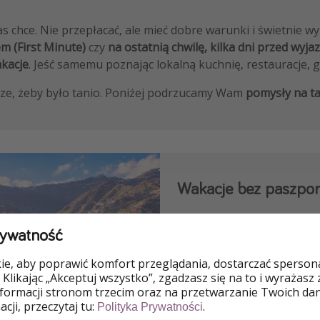
as chce. Nie przepłacać, ale mieć dobre warunki i świetnie w
m (First Minute)
czy
na ostatnią chwilę, kilka dni przed wyja
akacje
. Jeść samemu poznając lokalną kuchnię, restauracje,
cze, żeby było tanio. Poniżej podrzucamy Wam
pomysły na ta
Wakacje bez paszpor
Najlepsze kierunki na
waka
rywatność
oferty wyjazdów do każdeg
e, aby poprawić komfort przeglądania, dostarczać spersonal
Grecja
 Klikając „Akceptuj wszystko”, zgadzasz się na to i wyrażasz
Chorwacja
nformacji stronom trzecim oraz na przetwarzanie Twoich da
cji, przeczytaj tu:
.
Polityka Prywatności
Hiszpania i Wyspy Kana