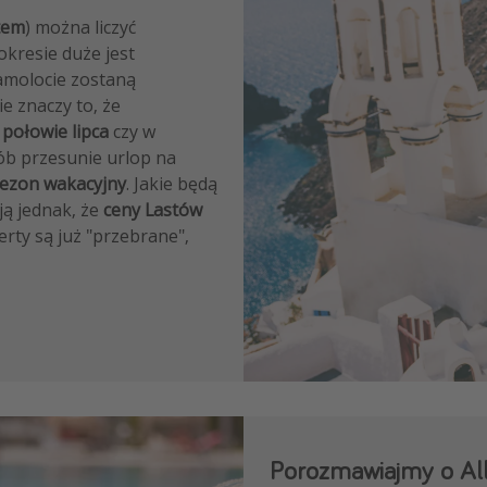
tem
) można liczyć
okresie duże jest
amolocie zostaną
ie znaczy to, że
j
połowie lipca
czy w
sób przesunie urlop na
ezon wakacyjny
. Jakie będą
ją jednak, że
ceny Lastów
erty są już "przebrane",
Porozmawiajmy o All 