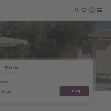
Zaplanuj podróż
j tematów
, ciekawostki, porady podróżnicze
psze aplikacje podróżnicze
ndarz podróży
Narty
dróżni
Szukaj