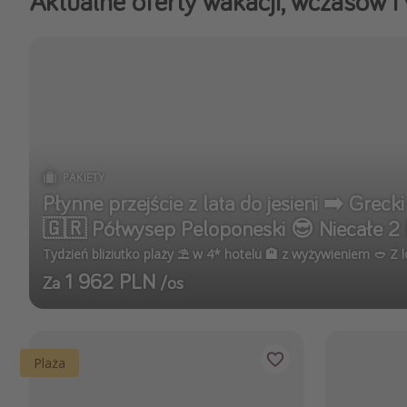
Aktualne oferty wakacji, wczasów i
PAKIETY
Płynne przejście z lata do jesieni ➡️ Greck
🇬🇷 Półwysep Peloponeski 😎 Niecałe 2 
Tydzień bliziutko plaży ⛱️ w 4* hotelu 🏨 z wyżywieniem 🥙 Z l
1 962 PLN
Za
/os
Plaża