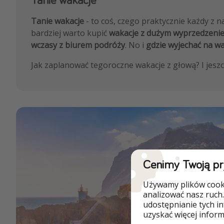
Tanie wakacje
- to coś, czego praktycznie każdy z n
bardziej warto kupić
wakacje z dużym wyprzedzenie
wczasy z biurem podróży
. No i
gdzie wyjechać na w
Jak zaplanować tegoroczne wakacje z głową? I jesz
Cenimy Twoją p
Używamy plików cooki
analizować nasz ruch.
udostępnianie tych i
uzyskać więcej informa