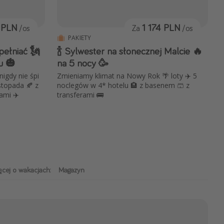
 PLN
1 174 PLN
/os
Za
/os
PAKIETY
spełniać 🗽
🍾 Sylwester na słonecznej Malcie 🔥
u 🎃
na 5 nocy 🥳
nigdy nie śpi
Zmieniamy klimat na Nowy Rok 🌴 loty ✈️ 5
stopada 🍂 z
noclegów w 4* hotelu 🏨 z basenem 🩳 z
ami ✈️
transferami 🚌
cej o wakacjach:
Magazyn