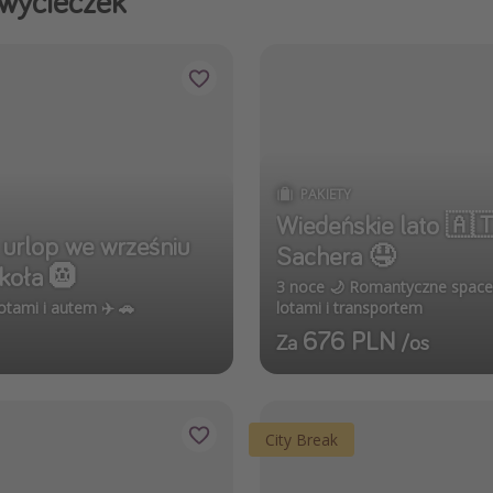
 wycieczek
PAKIETY
Wiedeńskie lato 🇦🇹
i urlop we wrześniu
Sachera 🤤
koła 🛞
3 noce 🌙 Romantyczne spacery 
otami i autem ✈️ 🚗
lotami i transportem
676 PLN
Za
/os
City Break