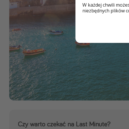
W każdej chwili może
niezbędnych plików co
Czy warto czekać na Last Minute?