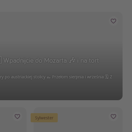
 Wpadnijcie do Mozarta 🎶 i na tort
po austriackiej stolicy 👞 Przełom sierpnia i września 🗓️ Z
Sylwester