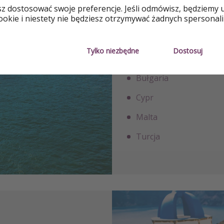
sz dostosować swoje preferencje. Jeśli odmówisz, będziemy 
okie i niestety nie będziesz otrzymywać żadnych spersonali
Portugalia i Madera
Włochy
Tylko niezbędne
Dostosuj
Francja
Bułgaria
Cypr
Malta
Turcja