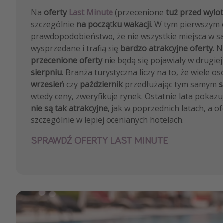
Na
oferty
Last Minute
(przecenione
tuż przed wylo
szczególnie
na początku wakacji
. W tym pierwszym 
prawdopodobieństwo, że nie wszystkie miejsca w s
wysprzedane i trafią się
bardzo atrakcyjne oferty
. N
przecenione oferty
nie będą się pojawiały w drugie
sierpniu
. Branża turystyczna liczy na to, że wiele o
wrzesień
czy
październik
przedłużając tym samym
s
wtedy ceny, zweryfikuje rynek. Ostatnie lata pokazu
nie są tak atrakcyjne
, jak w poprzednich latach, a of
szczególnie w lepiej ocenianych hotelach.
SPRAWDŹ OFERTY LAST MINUTE