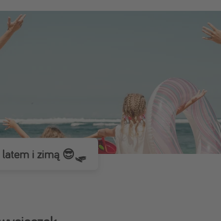
zystkie
 latem i zimą 😎🛷