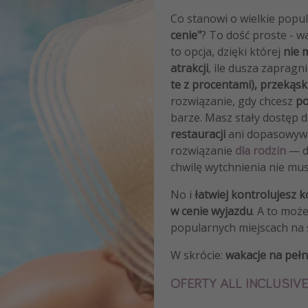
Co stanowi o wielkie popu
cenie"
? To dość proste - wa
to opcja, dzięki której
nie 
atrakcji
, ile dusza zapragn
te z procentami), przekąsk
rozwiązanie, gdy chcesz
po
barze. Masz stały dostęp d
restauracji
ani dopasowyw
rozwiązanie
dla rodzin
— dz
chwilę wytchnienia nie mu
No i
łatwiej kontrolujesz k
w cenie wyjazdu
. A to moż
popularnych miejscach na 
W skrócie:
wakacje na pełn
OFERTY ALL INCLUSIVE