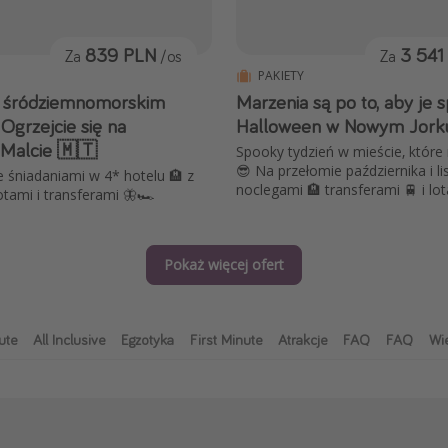
839 PLN
3 541
Za
/os
Za
PAKIETY
w śródziemnomorskim
Marzenia są po to, aby je 
Ogrzejcie się na
Halloween w Nowym Jork
 Malcie 🇲🇹
Spooky tydzień w mieście, które 
😎 Na przełomie października i li
 śniadaniami w 4* hotelu 🏨 z
noclegami 🏨 transferami 🚆 i lot
tami i transferami 🦋🏎️
Pokaż więcej ofert
ute
All Inclusive
Egzotyka
First Minute
Atrakcje
FAQ
FAQ
Wię