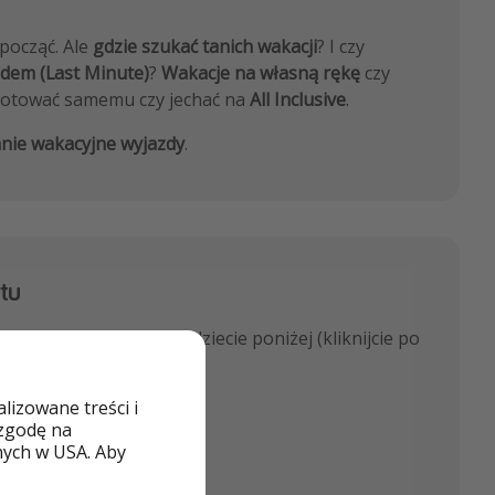
ypocząć. Ale
gdzie szukać tanich wakacji
? I czy
zdem (Last Minute)
?
Wakacje na własną rękę
czy
 gotować samemu czy jechać na
All Inclusive
.
nie wakacyjne wyjazdy
.
tu
cje bez paszportu
znajdziecie poniżej (kliknijcie po
o kraju):
izowane treści i
 zgodę na
nych w USA. Aby
ryjskie