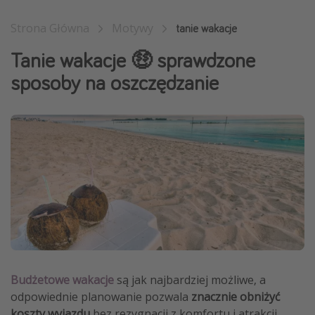
Weekend dla dwojga
Strona Główna
Motywy
tanie wakacje
City Break
Tanie wakacje 🤑 sprawdzone
Hotele SPA i wellness
sposoby na oszczędzanie
Sylwester za granicą
Wyjazd na narty
Wyjazdy na Majówkę
Wszystkie
Więcej tematów
Newsy, ciekawostki, porady podróżnicze
Najlepsze aplikacje podróżnicze
Kalendarz podróży
Budżetowe wakacje
są jak najbardziej możliwe, a
odpowiednie planowanie pozwala
znacznie obniżyć
koszty wyjazdu
bez rezygnacji z komfortu i atrakcji.