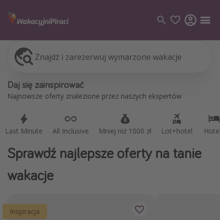
Znajdź i zarezerwuj wymarzone wakacje
Last Minute
All Inclusive
Mniej niż 1000 zł
Lot+hotel
Hote
Kategorie
Daj się zainspirować
Loty
Najnowsze oferty znalezione przez naszych ekspertów
Hotele
Wakacje
Last Minute
All Inclusive
Mniej niż 1000 zł
Lot+hotel
Hote
Rejsy
Sprawdź najlepsze oferty na tanie
Kierunki
wakacje
Grecja
Turcja
Inspiracja
Egipt