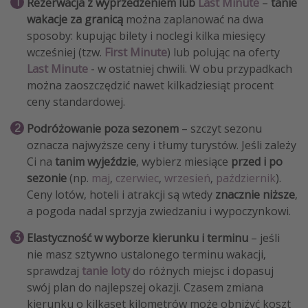
Rezerwacja z wyprzedzeniem lub
Last Minute
–
tanie
wakacje za granicą
można zaplanować na dwa
sposoby: kupując bilety i noclegi kilka miesięcy
wcześniej (tzw.
First Minute
) lub polując na oferty
Last Minute
- w ostatniej chwili. W obu przypadkach
można zaoszczędzić nawet kilkadziesiąt procent
ceny standardowej.
Podróżowanie poza sezonem
– szczyt sezonu
oznacza najwyższe ceny i tłumy turystów. Jeśli zależy
Ci na
tanim wyjeździe
, wybierz miesiące
przed i po
sezonie
(np.
maj
,
czerwiec
,
wrzesień
,
październik
).
Ceny lotów, hoteli i atrakcji są wtedy
znacznie niższe
,
a pogoda nadal sprzyja zwiedzaniu i wypoczynkowi.
Elastyczność w wyborze kierunku i terminu
– jeśli
nie masz sztywno ustalonego terminu wakacji,
sprawdzaj
tanie loty
do różnych miejsc i dopasuj
swój plan do najlepszej okazji. Czasem zmiana
kierunku o kilkaset kilometrów może obniżyć koszt