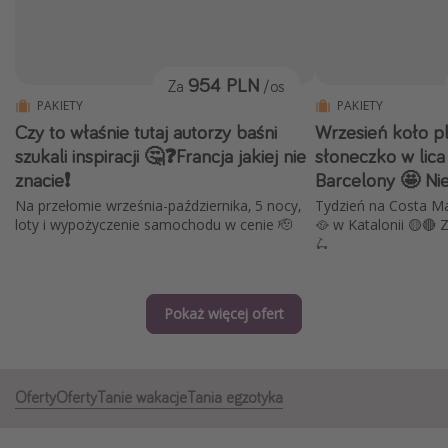
Albania
Zanzibar
954 PLN
Za
/os
Polska
PAKIETY
PAKIETY
Malediwy
Czy to właśnie tutaj autorzy baśni
Wrzesień koło p
Azja Południowo-Wschodnia
szukali inspiracji 🤔❓Francja jakiej nie
słoneczko w lica
znacie❗
Barcelony 🤩 Ni
Tajlandia
Na przełomie września-października, 5 nocy,
Tydzień na Costa M
Wszystkie kierunki
loty i wypożyczenie samochodu w cenie 🫡
🥘 w Katalonii 🟡🔴 
🛴
Rodzaj wyjazdu
Wakacje Last Minute
Pokaż więcej ofert
Wakacje All Inclusive
Wakacje do 1000 PLN
Oferty
Oferty
Tanie wakacje
Tania egzotyka
Wakacje z dziećmi
Noclegi z prywatnym jacuzzi w pokoju/na tarasie