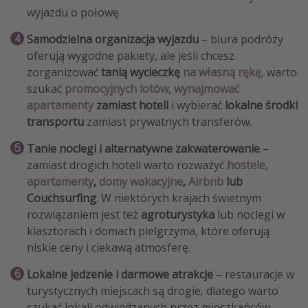
wyjazdu o połowę.
Samodzielna organizacja wyjazdu
– biura podróży
oferują wygodne pakiety, ale jeśli chcesz
zorganizować
tanią wycieczkę
na własną rękę
, warto
szukać
promocyjnych lotów
,
wynajmować
apartamenty
zamiast hoteli
i wybierać
lokalne środki
transportu
zamiast prywatnych transferów.
Tanie noclegi i alternatywne zakwaterowanie
–
zamiast drogich hoteli warto rozważyć
hostele,
apartamenty
,
domy wakacyjne
,
Airbnb
lub
Couchsurfing
. W niektórych krajach świetnym
rozwiązaniem jest też
agroturystyka
lub noclegi w
klasztorach i domach pielgrzyma, które oferują
niskie ceny i ciekawą atmosferę.
Lokalne jedzenie i darmowe atrakcje
– restauracje w
turystycznych miejscach są drogie, dlatego warto
szukać lokali odwiedzanych przez mieszkańców,