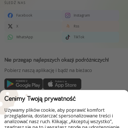
ŚLEDŹ NAS
Facebook
Instagram
X
Rss
WhatsApp
TikTok
Nie przegap najlepszych okazji podróżniczych!
Pobierz naszą aplikację i bądź na bieżaco
WakacyjniPiraci są częścią Grupy HolidayPirates
Cenimy Twoją prywatność
Nasze rynki
Używamy plików cookie, aby poprawić komfort
przeglądania, dostarczać spersonalizowane treści i
PiratinViaggio
HolidayPirates
analizować nasz ruch. Klikając „Akceptuj wszystko”,
VakantiePiraten
VoyagesPirates
zgadzasz się na to i wyrażasz zgodę na udostępnianie