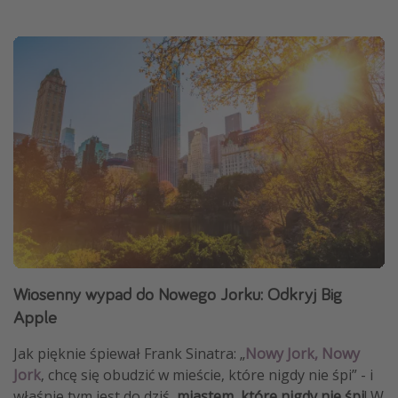
Wiosenny wypad do Nowego Jorku: Odkryj Big
Apple
Jak pięknie śpiewał Frank Sinatra: „
Nowy Jork, Nowy
Jork
, chcę się obudzić w mieście, które nigdy nie śpi” - i
właśnie tym jest do dziś,
miastem, które nigdy nie śpi
! W