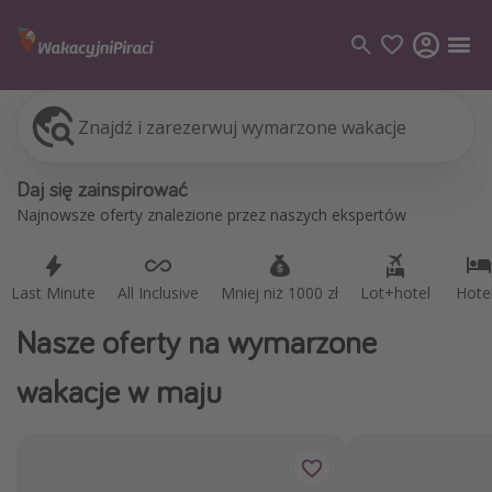
Znajdź i zarezerwuj wymarzone wakacje
Last Minute
All Inclusive
Mniej niż 1000 zł
Lot+hotel
Hote
Kategorie
Daj się zainspirować
Loty
Najnowsze oferty znalezione przez naszych ekspertów
Hotele
Wakacje
Last Minute
All Inclusive
Mniej niż 1000 zł
Lot+hotel
Hote
Rejsy
Nasze oferty na wymarzone
Kierunki
wakacje w maju
Grecja
Turcja
Egipt