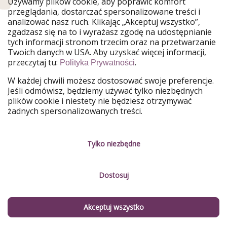
Używamy plików cookie, aby poprawić komfort
American Cuisine
(kuchnia
fusion
)? Najlepszym
przeglądania, dostarczać spersonalizowane treści i
miejscem jest wyróżniona
gwiazdką Michelin
analizować nasz ruch. Klikając „Akceptuj wszystko”,
restauracja Nudibranch na Manhattanie
. Chcesz
zgadzasz się na to i wyrażasz zgodę na udostępnianie
imprezować całą noc
w Nowym Jorku? Udaj się na
tych informacji stronom trzecim oraz na przetwarzanie
Lower East Side lub do East Village
. Jest tam mnóstwo
Twoich danych w USA. Aby uzyskać więcej informacji,
przeczytaj tu:
.
Polityka Prywatności
świetnych
barów i klubów
. Kolejne istotne zadanie do
wykonania w Nowym Jorku - zdecydowanie powinieneś
W każdej chwili możesz dostosować swoje preferencje.
przejść się po Moście Brooklińskim
. To po prostu
Jeśli odmówisz, będziemy używać tylko niezbędnych
trzeba zobaczyć
.
plików cookie i niestety nie będziesz otrzymywać
żadnych spersonalizowanych treści.
Czy Nowy Jork jest drogi?
Coca-Cola (0,33 litra) kosztuje od 1 do 1,50 euro.
Tylko niezbędne
Dostosuj
Akceptuj wszystko