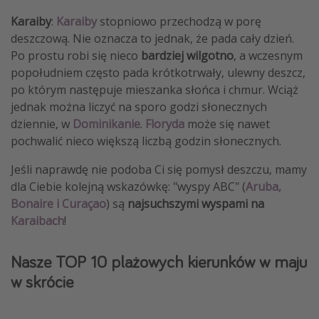
Karaiby
:
Karaiby
stopniowo przechodzą w porę
deszczową. Nie oznacza to jednak, że pada cały dzień.
Po prostu robi się nieco
bardziej wilgotno
, a wczesnym
popołudniem często pada krótkotrwały, ulewny deszcz,
po którym następuje mieszanka słońca i chmur. Wciąż
jednak można liczyć na sporo godzi słonecznych
dziennie, w
Dominikanie
.
Floryda
może się nawet
pochwalić nieco większą liczbą godzin słonecznych.
Jeśli naprawdę nie podoba Ci się pomysł deszczu, mamy
dla Ciebie kolejną wskazówkę: "wyspy ABC" (
Aruba,
Bonaire i Curaçao
) są
najsuchszymi wyspami na
Karaibach
!
Nasze TOP 10 plażowych kierunków w maju
w skrócie