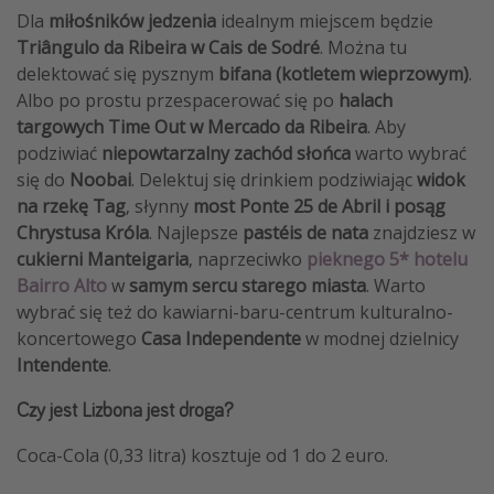
Dla
miłośników jedzenia
idealnym miejscem będzie
Triângulo da Ribeira w Cais de Sodré
. Można tu
delektować się pysznym
bifana (kotletem wieprzowym)
.
Albo po prostu przespacerować się po
halach
targowych Time Out w Mercado da Ribeira
. Aby
podziwiać
niepowtarzalny zachód słońca
warto wybrać
się do
Noobai
. Delektuj się drinkiem podziwiając
widok
na rzekę Tag
, słynny
most Ponte 25 de Abril i posąg
Chrystusa Króla
. Najlepsze
pastéis de nata
znajdziesz w
cukierni
Manteigaria
, naprzeciwko
pieknego 5* hotelu
Bairro Alto
w
samym sercu starego miasta
. Warto
wybrać się też do kawiarni-baru-centrum kulturalno-
koncertowego
Casa Independente
w modnej dzielnicy
Intendente
.
Czy jest Lizbona jest droga?
Coca-Cola (0,33 litra) kosztuje od 1 do 2 euro.