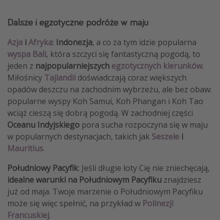
Dalsze i egzotyczne podróże w maju
Azja
i
Afryka
:
Indonezja
, a co za tym idzie popularna
wyspa Bali
, która szczyci się fantastyczną pogodą, to
jeden z
najpopularniejszych
egzotycznych kierunków
.
Miłośnicy
Tajlandii
doświadczają coraz większych
opadów deszczu na zachodnim wybrzeżu, ale bez obaw:
popularne wyspy Koh Samui, Koh Phangan i Koh Tao
wciąż cieszą się dobrą pogodą. W zachodniej części
Oceanu Indyjskiego
pora sucha rozpoczyna się w maju
w popularnych destynacjach, takich jak
Seszele
i
Mauritius
.
Południowy Pacyfik
: Jeśli długie loty Cię nie zniechęcają,
idealne warunki na
Południowym Pacyfiku
znajdziesz
już od maja. Twoje marzenie o Południowym Pacyfiku
może się więc spełnić, na przykład w
Polinezji
Francuskiej
.