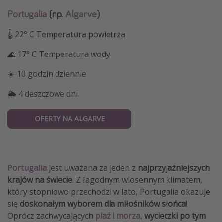
Portugalia
(np.
Algarve
)
🌡 22° C Temperatura powietrza
🌊 17° C Temperatura wody
☀️ 10 godzin dziennie
🌦 4 deszczowe dni
OFERTY NA ALGARVE
Portugalia
jest uważana za jeden z
najprzyjaźniejszych
krajów na świecie
. Z łagodnym wiosennym klimatem,
który stopniowo przechodzi w lato, Portugalia okazuje
się
doskonałym wyborem dla miłośników słońca
!
Oprócz zachwycających
plaż i morza
,
wycieczki po tym