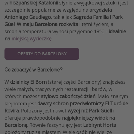
w
hiszpańskiej Katalonii
słynie z wyjątkowej sztuki i jest
szczególnie popularne ze względu na
arcydzieła
Antoniego Gaudiego
, takie jak
Sagrada Familia i Park
Güel
.
W maju Barcelona rozkwita
i tętni życiem, a
średnia temperatura wynosi przyjemne 18°C ​​-
idealnie
na
miejską wycieczkę
.
OFERTY DO BARCELONY
Co zobaczyć w Barcelonie?
W
dzielnicy El Born
(starej części Barcelony) znajdziesz
wiele małych, tradycyjnych restauracji i barów, w
których możesz
stylowo zakończyć dzień
. Mało znanym
klejnotem jest
dawny schron przeciwlotniczy El Turó de
Rovira
. Położony jest nawet
wyżej niż Park Güell
i
oferuje prawdopodobnie
najpiękniejszy widok na
Barcelonę
. Równie fascynujący jest
Labirynt Horta
położony tuż za miastem. Wiele osób nie wie, że