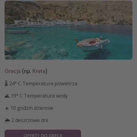
Grecja
(np.
Kreta
)
🌡 24° C Temperatura powietrza
🌊 19° C Temperatura wody
☀️ 10 godzin dziennie
🌦 2 deszczowe dni
OFERTY DO GRECJI