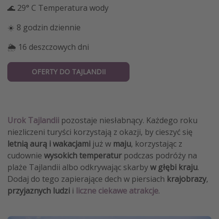
🌊 29° C Temperatura wody
☀️ 8 godzin dziennie
🌦 16 deszczowych dni
OFERTY DO TAJLANDII
Urok Tajlandii
pozostaje niesłabnący. Każdego roku
niezliczeni turyści korzystają z okazji, by cieszyć się
letnią aurą i wakacjami
już w
maju
, korzystając z
cudownie
wysokich temperatur
podczas podróży na
plaże Tajlandii albo odkrywając skarby
w głębi kraju
.
Dodaj do tego zapierające dech w piersiach
krajobrazy
,
przyjaznych ludzi
i
liczne ciekawe atrakcje
.