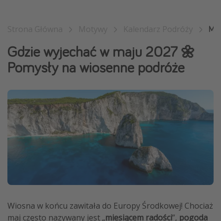
Weekend dla dwojga
City Break
Strona Główna
Motywy
Kalendarz Podróży
Maj
Hotele SPA i wellness
Gdzie wyjechać w maju 2027 🌼
Sylwester za granicą
Pomysły na wiosenne podróże
Wyjazd na narty
Wyjazdy na Majówkę
Wszystkie
Więcej tematów
Newsy, ciekawostki, porady podróżnicze
Najlepsze aplikacje podróżnicze
Kalendarz podróży
Wiosna w końcu zawitała do Europy Środkowej! Chociaż
maj często nazywany jest „
miesiącem radości
”,
pogoda