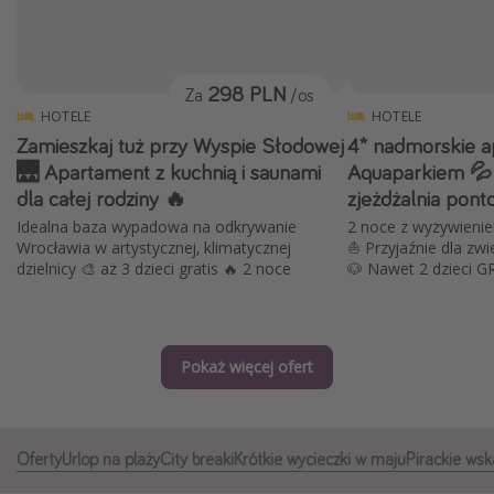
Albania
Zanzibar
298 PLN
Za
/os
Polska
HOTELE
HOTELE
Malediwy
Zamieszkaj tuż przy Wyspie Słodowej
4* nadmorskie a
Azja Południowo-Wschodnia
🌉 Apartament z kuchnią i saunami
Aquaparkiem 💦 
dla całej rodziny 🔥
zjeżdżalnia pon
Tajlandia
Idealna baza wypadowa na odkrywanie
2 noce z wyżywienie
Wszystkie kierunki
Wrocławia w artystycznej, klimatycznej
⛵️ Przyjaźnie dla zwi
dzielnicy 🎨 aż 3 dzieci gratis 🔥 2 noce
🐶 Nawet 2 dzieci G
Rodzaj wyjazdu
Wakacje Last Minute
Pokaż więcej ofert
Wakacje All Inclusive
Wakacje do 1000 PLN
Wakacje z dziećmi
Oferty
Urlop na plaży
City breaki
Krótkie wycieczki w maju
Pirackie wsk
Noclegi z prywatnym jacuzzi w pokoju/na tarasie