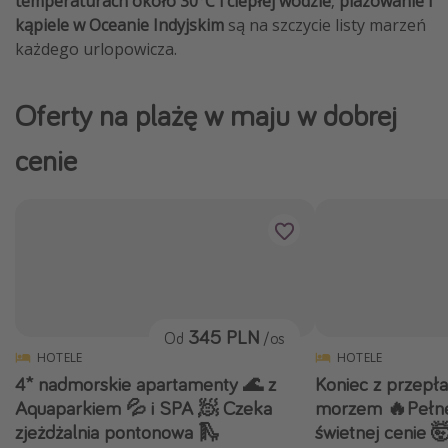
temperaturach około 30°C i ciepłej wodzie
,
plażowanie i
kąpiele w Oceanie Indyjskim
są na szczycie listy marzeń
każdego urlopowicza.
Oferty na plażę w maju w dobrej
cenie
345 PLN
Od
/os
HOTELE
HOTELE
4* nadmorskie apartamenty 🌊 z
Koniec z przepł
Aquaparkiem 💦 i SPA 🧖 Czeka
morzem 🔥Pełne
zjeżdżalnia pontonowa 🛝
świetnej cenie 