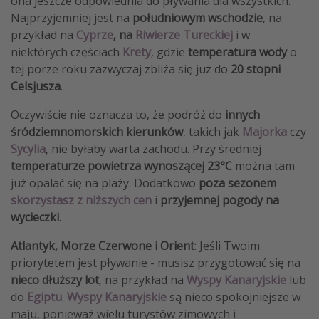
ona jeszcze odpowiednia do pływania dla wszystkich.
Najprzyjemniej jest na
południowym wschodzie
, na
przykład na
Cyprze
, na
Riwierze Tureckiej
i w
niektórych częściach
Krety
, gdzie
temperatura wody
o
tej porze roku zazwyczaj zbliża się już do
20 stopni
Celsjusza
.
Oczywiście nie oznacza to, że podróż do
innych
śródziemnomorskich kierunków
, takich jak
Majorka
czy
Sycylia
, nie byłaby warta zachodu. Przy średniej
temperaturze powietrza wynoszącej 23°C
można tam
już opalać się na plaży. Dodatkowo
poza sezonem
skorzystasz z niższych cen
i
przyjemnej pogody na
wycieczki
.
Atlantyk, Morze Czerwone i Orient
: Jeśli Twoim
priorytetem jest pływanie - musisz przygotować się na
nieco dłuższy lot
, na przykład na
Wyspy Kanaryjskie
lub
do
Egiptu
.
Wyspy Kanaryjskie
są nieco spokojniejsze w
maju, ponieważ wielu turystów zimowych i