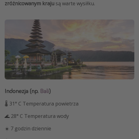
zróżnicowanym kraju
są warte wysiłku.
Indonezja (np.
Bali
)
🌡 31° C Temperatura powietrza
🌊 28° C Temperatura wody
☀️ 7 godzin dziennie