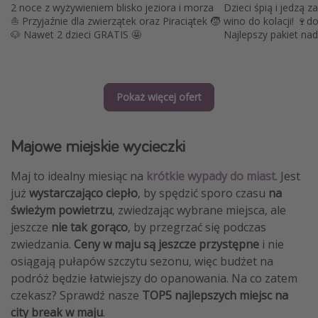
2 noce z wyżywieniem blisko jeziora i morza
Dzieci śpią i jedzą z
⛵️ Przyjaźnie dla zwierzątek oraz Piraciątek 🧒
wino do kolacji! 🍷d
🐶 Nawet 2 dzieci GRATIS 🤩
Najlepszy pakiet nad
Pokaż więcej ofert
Majowe miejskie wycieczki
Maj to idealny miesiąc na
krótkie wypady do miast
. Jest
już
wystarczająco ciepło
, by spędzić sporo czasu
na
świeżym powietrzu
, zwiedzając wybrane miejsca, ale
jeszcze
nie tak gorąco
, by przegrzać się podczas
zwiedzania.
Ceny w maju
są jeszcze przystępne
i nie
osiągają pułapów szczytu sezonu, więc budżet na
podróż będzie łatwiejszy do opanowania. Na co zatem
czekasz? Sprawdź nasze
TOP5 najlepszych miejsc na
city break w maju
.