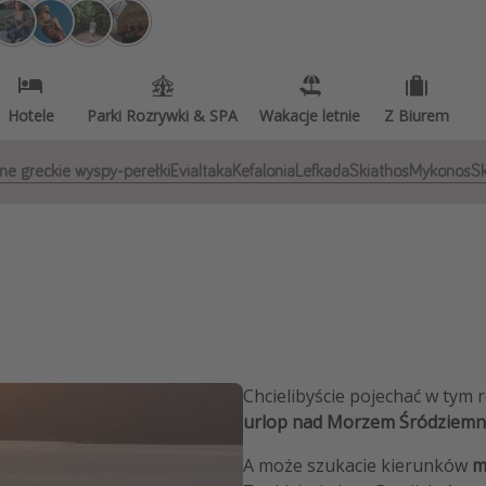
zystkie
Hotele
Parki Rozrywki & SPA
Wakacje letnie
Z Biurem
ne greckie wyspy-perełki
Evia
Itaka
Kefalonia
Lefkada
Skiathos
Mykonos
S
Chcielibyście pojechać w tym 
urlop nad Morzem Śródziem
A może szukacie kierunków
m