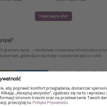
Pokaż więcej ofert
wyspę?
ch greckich wysp - z doskonale rozwiniętą infrastrukturą tur
usive tam, gdzie dużo się dzieje i codziennie jest co robić.
Zakynthos (Zakintos, Zante)
rywatność
Trzecia co do wielkości w a
e, aby poprawić komfort przeglądania, dostarczać spersonal
destynacja Polaków
! To tu 
 Klikając „Akceptuj wszystko”, zgadzasz się na to i wyrażasz
pod urwistym
klifem
. Na wy
nformacji stronom trzecim oraz na przetwarzanie Twoich da
narodowy
- możecie tu ob
cji, przeczytaj tu:
.
Polityka Prywatności
okresem na obserwację jes