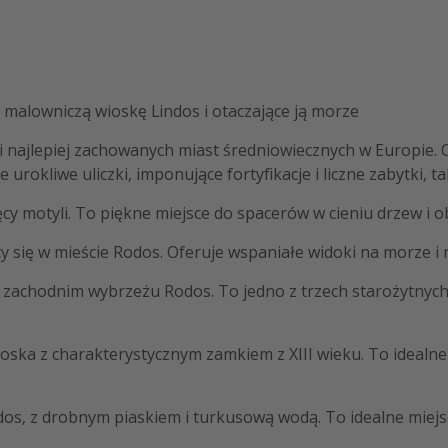
a malowniczą wioskę Lindos i otaczające ją morze
h i najlepiej zachowanych miast średniowiecznych w Europie
rokliwe uliczki, imponujące fortyfikacje i liczne zabytki, ta
ięcy motyli. To piękne miejsce do spacerów w cieniu drzew 
cy się w mieście Rodos. Oferuje wspaniałe widoki na morze i
 zachodnim wybrzeżu Rodos. To jedno z trzech starożytnych 
ska z charakterystycznym zamkiem z XIII wieku. To idealne m
odos, z drobnym piaskiem i turkusową wodą. To idealne miejs