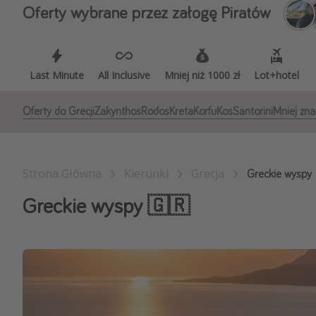
Ws
Oferty wybrane przez załogę Piratów
Last Minute
All Inclusive
Mniej niż 1000 zł
Lot+hotel
Oferty do Grecji
Zakynthos
Rodos
Kreta
Korfu
Kos
Santorini
Mniej zna
Strona Główna
Kierunki
Grecja
Greckie wyspy
Greckie wyspy 🇬🇷