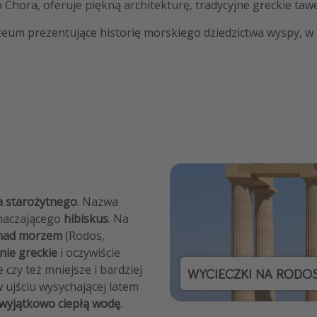
o Chora, oferuje piękną architekturę, tradycyjne greckie taw
zeum prezentujące historię morskiego dziedzictwa wyspy, w t
a starożytnego
. Nazwa
znaczającego
hibiskus
. Na
 nad morzem
(Rodos,
nie greckie
i oczywiście
zy też mniejsze i bardziej
WYCIECZKI NA RODO
w ujściu wysychającej latem
wyjątkowo ciepłą wodę
.