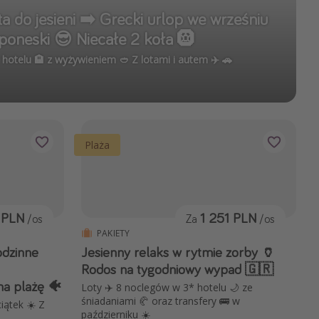
ta do jesieni ➡️ Grecki urlop we wrześniu
oneski 😎 Niecałe 2 koła 🛞
* hotelu 🏨 z wyżywieniem 🥙 Z lotami i autem ✈️ 🚗
Plaża
 PLN
1 251 PLN
/os
Za
/os
PAKIETY
odzinne
Jesienny relaks w rytmie zorby 🏺
Rodos na tygodniowy wypad 🇬🇷
na plażę 🐠
Loty ✈️ 8 noclegów w 3* hotelu 🌙 ze
śniadaniami 🥐 oraz transfery 🚌 w
ciątek ☀️ Z
październiku ☀️