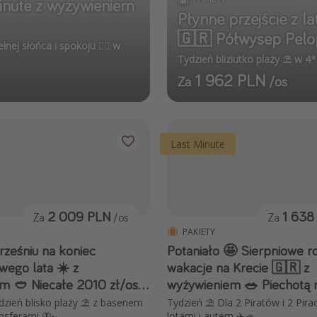
inute z wyżywieniem
Płynne przejście z la
🇬🇷 Półwysep Pelop
ej słońca i spokoju 🧘‍♀️ w
Tydzień bliziutko plaży ⛱️ w 4
1 962 PLN
Za
/os
Last Minute
2 009 PLN
1 638
Za
/os
Za
PAKIETY
rześniu na koniec
Potaniało 🤩 Sierpniowe r
wego lata ☀️ z
wakacje na Krecie 🇬🇷 z
m 🥙 Niecałe 2010 zł/os
wyżywieniem 🥗 Piechotą 
ń blisko plaży ⛱️ z basenem
Tydzień ⛱️ Dla 2 Piratów i 2 Pira
ansferami 🦋🏎️
lotami i autem ✈️🚙