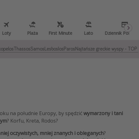
Loty
Plaża
First Minute
Lato
Dziennik Pokład
kopelos
Thassos
Samos
Lesbos
Ios
Paros
Najtańsze greckie wyspy - TOP 
roku na południe Europy, by spędzić
wymarzony i tani
nym
? Korfu, Kreta, Rodos?
niej oczywistych, mniej znanych i obleganych
?