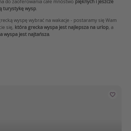
ra ma do zaoferowania całe mnóstwo
pięknych i jeszcze
 turystykę wysp
.
ą grecką wyspę wybrać na wakacje - postaramy się Wam
ie się,
która grecka wyspa jest najlepsza na urlop
, a
a wyspa jest najtańsza
.