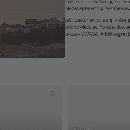
Znajdziecie je w Grecji, któ
niezadeptanych przez masową
Jeśli zastanawiacie się, któr
podpowiedzieć. Poniżej dowiec
także - UWAGA 🥁
która greck
PAKIETY