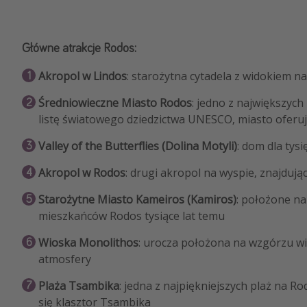
Główne atrakcje Rodos:
Akropol w Lindos
: starożytna cytadela z widokiem n
Średniowieczne Miasto Rodos
: jedno z największyc
listę światowego dziedzictwa UNESCO, miasto oferuje u
Valley of the Butterflies (Dolina Motyli)
: dom dla tys
Akropol w Rodos
: drugi akropol na wyspie, znajdują
Starożytne Miasto Kameiros (Kamiros)
: położone na
mieszkańców Rodos tysiące lat temu
Wioska Monolithos
: urocza położona na wzgórzu wio
atmosfery
Plaża Tsambika
: jedna z najpiękniejszych plaż na R
się klasztor Tsambika