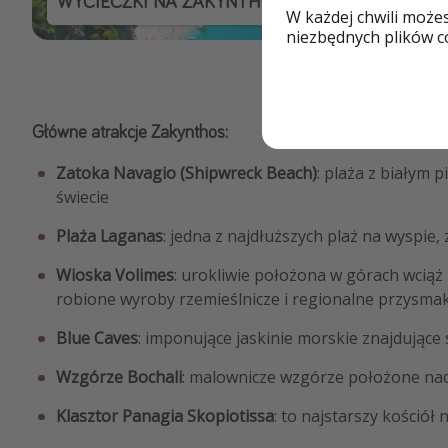
WYCIECZKI NA ZAKYNTHOS
W każdej chwili może
niezbędnych plików co
Główne atrakcje Zakynthos:
Zatoka Navagio (Shipwreck Beach)
: plaża z białym 
świecie
Plaża Laganas
: jedna z najdłuższych plaż na wyspie,
Wioska Volimes
: urokliwie położona w górach wciąż
robione wyroby rzemieślnicze i regionalne przysmak
Blue Caves
: imponujące jaskinie morskie znajdując
Wzgórze Bochali
: malownicze wzgórze położone nad
Klasztor Panagia Skopiotissa
: to najstarszy kośció