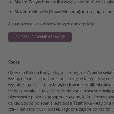
Miasto Zakynthos
: stolica wyspy, znane również jak
Muzeum Morskie (Naval Museum)
: interesujące mu
A tu możecie zarezerwować wybrane atrakcje:
ZORGANIZOWANE ATRAKCJE
Rodos
Ojczyzna
Kolosa Rodyjskiego
- jednego z
7 cudów świat
wyspy natomiast pochodzi od starogreckiego słowa o
wyspie znajdziecie
miasta wybudowanie amfiteatralnie
Lindos),
zamki
- ruiny lub odbudowane,
antyczne świąty
piaszczyste plaże
- zagospodarowane, kilkukilometrowe c
dzikie. Godna polecenia jest plaża
Tsambika
- leży ona 
rzeki, ma drobniutki piasek, łagodne zejście do morza i