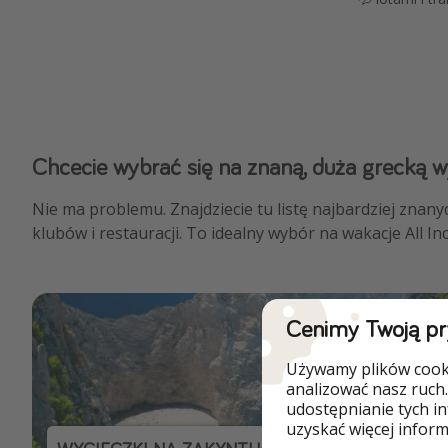
Chcecie wybrać się na znaną, duża grecką 
Nie ma problemu. Znajdziecie tu listę najbardziej znany
klubów i restauracji. To idealny wybór na wakacje All Incl
Cenimy Twoją p
Używamy plików cooki
analizować nasz ruch.
udostępnianie tych i
uzyskać więcej informa