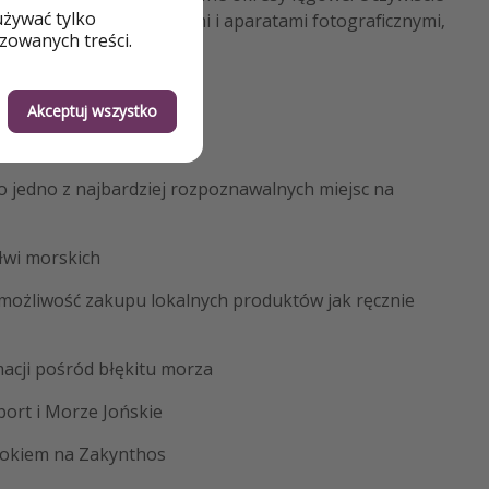
używać tylko
tansu i wyłącznie oczami i aparatami fotograficznymi,
zowanych treści.
Akceptuj wszystko
o jedno z najbardziej rozpoznawalnych miejsc na
ółwi morskich
 możliwość zakupu lokalnych produktów jak ręcznie
acji pośród błękitu morza
ort i Morze Jońskie
idokiem na Zakynthos