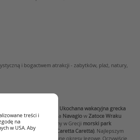
ystyczną i bogactwem atrakcji - zabytków, plaż, natury,
rchipelagu Wysp Jońskich.
Ukochana wakacyjna grecka
izowane treści i
mieści się legandarna plaża
Navagio
w
Zatoce Wraku
 zgodę na
spie znajduje się też jedyny w Grecji
morski park
nych w USA. Aby
serwować
żółwie Karetta (Caretta Caretta)
. Najlepszym
t
czerwiec i lipiec
- to główne okresy lęgowe. Oczywiście