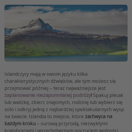
Weekend dla dwojga
City Break
Hotele SPA i wellness
Sylwester za granicą
Wyjazd na narty
Wyjazdy na Majówkę
Wszystkie
Islandczycy mają w swoim języku kilka
charakterystycznych dźwięków, ale tym możesz się
Więcej tematów
przejmować później – teraz najważniejsze jest
Newsy, ciekawostki, porady podróżnicze
zaplanowanie niezapomnianej podróży
!
Spakuj plecak
lub walizkę, zbierz znajomych, rodzinę lub wybierz się
Najlepsze aplikacje podróżnicze
solo i odkryj jedną z najbardziej spektakularnych wysp
Kalendarz podróży
na świecie. Islandia to miejsce, które
zachwyca na
każdym kroku
– surową przyrodą, niezwykłymi
krajobrazami i wszechobecnym poczuciem wolności.