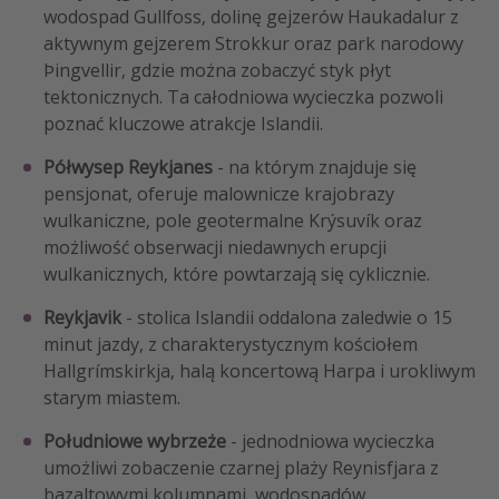
wodospad Gullfoss, dolinę gejzerów Haukadalur z
aktywnym gejzerem Strokkur oraz park narodowy
Þingvellir, gdzie można zobaczyć styk płyt
tektonicznych. Ta całodniowa wycieczka pozwoli
poznać kluczowe atrakcje Islandii.
Półwysep Reykjanes
- na którym znajduje się
pensjonat, oferuje malownicze krajobrazy
wulkaniczne, pole geotermalne Krýsuvík oraz
możliwość obserwacji niedawnych erupcji
wulkanicznych, które powtarzają się cyklicznie.
Reykjavik
- stolica Islandii oddalona zaledwie o 15
minut jazdy, z charakterystycznym kościołem
Hallgrímskirkja, halą koncertową Harpa i urokliwym
starym miastem.
Południowe wybrzeże
- jednodniowa wycieczka
umożliwi zobaczenie czarnej plaży Reynisfjara z
bazaltowymi kolumnami, wodospadów