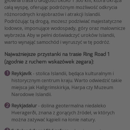
główna trasa o długości około 1 300 km, która okrąża
całą wyspę, oferując podróżnym możliwość odkrycia
różnorodnych krajobrazów i atrakcji Islandii.
Podróżując tą drogą, możesz podziwiać majestatyczne
lodowce, imponujące wodospady, góry oraz malownicze
wybrzeża. Aby w pełni doświadczyć uroków Islandii,
warto wynająć samochód i wyruszyć w tę podróż.
Najważniejsze przystanki na trasie Ring Road 1
(zgodnie z ruchem wskazówek zegara):
Reykjavík
- stolica Islandii, będąca kulturalnym i
historycznym centrum kraju. Warto odwiedzić takie
miejsca jak Hallgrímskirkja, Harpa czy Muzeum
Narodowe Islandii.
Reykjadalur
- dolina geotermalna niedaleko
Hveragerði, znana z gorących źródeł, w których
można zażywać kąpieli na łonie natury.