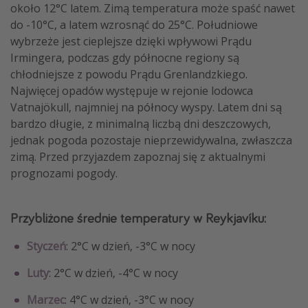
około 12°C latem. Zimą temperatura może spaść nawet
do -10°C, a latem wzrosnąć do 25°C. Południowe
wybrzeże jest cieplejsze dzięki wpływowi Prądu
Irmingera, podczas gdy północne regiony są
chłodniejsze z powodu Prądu Grenlandzkiego.
Najwięcej opadów występuje w rejonie lodowca
Vatnajökull, najmniej na północy wyspy. Latem dni są
bardzo długie, z minimalną liczbą dni deszczowych,
jednak pogoda pozostaje nieprzewidywalna, zwłaszcza
zimą. Przed przyjazdem zapoznaj się z aktualnymi
prognozami pogody.
Przybliżone średnie temperatury w Reykjavíku:
Styczeń
: 2°C w dzień, -3°C w nocy
Luty
: 2°C w dzień, -4°C w nocy
Marzec
: 4°C w dzień, -3°C w nocy