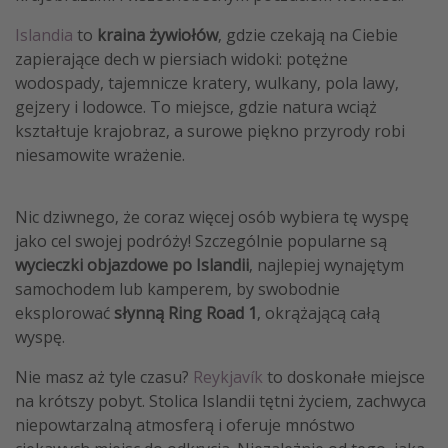
Islandia
to
kraina żywiołów
, gdzie czekają na Ciebie
zapierające dech w piersiach widoki: potężne
wodospady, tajemnicze kratery, wulkany, pola lawy,
gejzery i lodowce. To miejsce, gdzie natura wciąż
kształtuje krajobraz, a surowe piękno przyrody robi
niesamowite wrażenie.
Nic dziwnego, że coraz więcej osób wybiera tę wyspę
jako cel swojej podróży! Szczególnie popularne są
wycieczki objazdowe po Islandii
, najlepiej wynajętym
samochodem lub kamperem, by swobodnie
eksplorować
słynną Ring Road 1
, okrążającą całą
wyspę.
Nie masz aż tyle czasu?
Reykjavík
to doskonałe miejsce
na krótszy pobyt. Stolica Islandii tętni życiem, zachwyca
niepowtarzalną atmosferą i oferuje mnóstwo