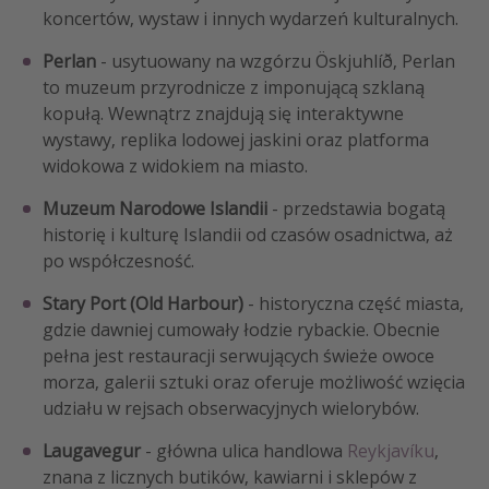
koncertów, wystaw i innych wydarzeń kulturalnych.
Perlan
- usytuowany na wzgórzu Öskjuhlíð, Perlan
to muzeum przyrodnicze z imponującą szklaną
kopułą. Wewnątrz znajdują się interaktywne
wystawy, replika lodowej jaskini oraz platforma
widokowa z widokiem na miasto.
Muzeum Narodowe Islandii
- przedstawia bogatą
historię i kulturę Islandii od czasów osadnictwa, aż
po współczesność.
Stary Port (Old Harbour)
- historyczna część miasta,
gdzie dawniej cumowały łodzie rybackie. Obecnie
pełna jest restauracji serwujących świeże owoce
morza, galerii sztuki oraz oferuje możliwość wzięcia
udziału w rejsach obserwacyjnych wielorybów.
Laugavegur
- główna ulica handlowa
Reykjavíku
,
znana z licznych butików, kawiarni i sklepów z