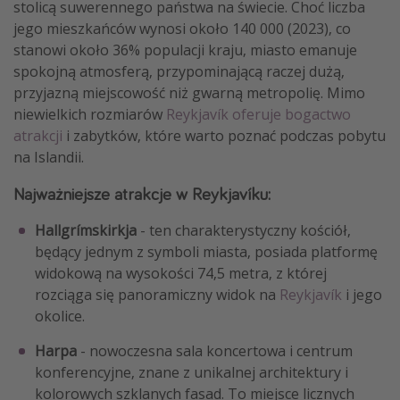
stolicą suwerennego państwa na świecie. Choć liczba
jego mieszkańców wynosi około 140 000 (2023), co
stanowi około 36% populacji kraju, miasto emanuje
spokojną atmosferą, przypominającą raczej dużą,
przyjazną miejscowość niż gwarną metropolię. Mimo
niewielkich rozmiarów
Reykjavík oferuje bogactwo
atrakcji
i zabytków, które warto poznać podczas pobytu
na Islandii.
Najważniejsze atrakcje w Reykjavíku:
Hallgrímskirkja
- ten charakterystyczny kościół,
będący jednym z symboli miasta, posiada platformę
widokową na wysokości 74,5 metra, z której
rozciąga się panoramiczny widok na
Reykjavík
i jego
okolice.
Harpa
- nowoczesna sala koncertowa i centrum
konferencyjne, znane z unikalnej architektury i
kolorowych szklanych fasad. To miejsce licznych