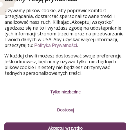
Używamy plików cookie, aby poprawić komfort
przeglądania, dostarczać spersonalizowane treści i
analizować nasz ruch. Klikając „Akceptuj wszystko”,
Zapisz się do newslettera
zgadzasz się na to i wyrażasz zgodę na udostępnianie
tych informacji stronom trzecim oraz na przetwarzanie
Po zapisaniu się do naszego newslettera będziesz otrzymywać najlepsze
Twoich danych w USA. Aby uzyskać więcej informacji,
wakacyjne oferty oraz podróżnicze informacje.
przeczytaj tu:
.
Polityka Prywatności
W każdej chwili możesz dostosować swoje preferencje.
Jeśli odmówisz, będziemy używać tylko niezbędnych
plików cookie i niestety nie będziesz otrzymywać
Zarejestruj się
żadnych spersonalizowanych treści.
Wyrażając zgodę, zgadzasz się również, zgodnie z Art. 49 para. 1 lit. a
RODO, że Twoje dane mogą być przetwarzane w USA. W każdej chwili
Tylko niezbędne
możesz zrezygnować z otrzymywania naszego biuletynu. Więcej
informacji można znaleźć w naszej
polityce prywatności
.
Dostosuj
ŚLEDŹ NAS
Akceptuj wszystko
Facebook
Instagram