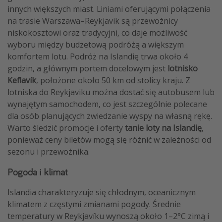
innych większych miast. Liniami oferującymi połączenia
na trasie Warszawa–Reykjavik są przewoźnicy
niskokosztowi oraz tradycyjni, co daje możliwość
wyboru między budżetową podróżą a większym
komfortem lotu. Podróż na Islandię trwa około 4
godzin, a głównym portem docelowym jest
lotnisko
Keflavík
, położone około 50 km od stolicy kraju. Z
lotniska do Reykjaviku można dostać się autobusem lub
wynajętym samochodem, co jest szczególnie polecane
dla osób planujących zwiedzanie wyspy na własną rękę.
Warto śledzić promocje i oferty
tanie loty na Islandię
,
ponieważ ceny biletów mogą się różnić w zależności od
sezonu i przewoźnika.
Pogoda i klimat
Islandia charakteryzuje się chłodnym, oceanicznym
klimatem z częstymi zmianami pogody. Średnie
temperatury w Reykjavíku wynoszą około 1–2°C zimą i