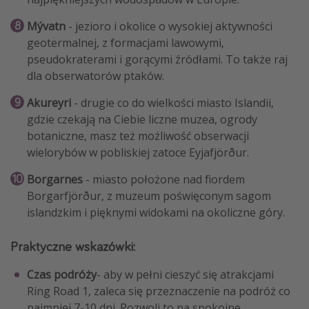
Mývatn
- jezioro i okolice o wysokiej aktywności
geotermalnej, z formacjami lawowymi,
pseudokraterami i gorącymi źródłami. To także raj
dla obserwatorów ptaków.
Akureyri
- drugie co do wielkości miasto Islandii,
gdzie czekają na Ciebie liczne muzea, ogrody
botaniczne, masz też możliwość obserwacji
wielorybów w pobliskiej zatoce Eyjafjörður.
Borgarnes
- miasto położone nad fiordem
Borgarfjörður, z muzeum poświęconym sagom
islandzkim i pięknymi widokami na okoliczne góry.
Praktyczne wskazówki:
Czas podróży
- aby w pełni cieszyć się atrakcjami
Ring Road 1, zaleca się przeznaczenie na podróż co
najmniej 7-10 dni. Pozwoli to na spokojne