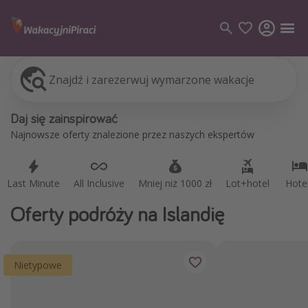
Znajdź i zarezerwuj wymarzone wakacje
Last Minute
All Inclusive
Mniej niż 1000 zł
Lot+hotel
Hote
Kategorie
Daj się zainspirować
Loty
Najnowsze oferty znalezione przez naszych ekspertów
Hotele
Wakacje
Last Minute
All Inclusive
Mniej niż 1000 zł
Lot+hotel
Hote
Rejsy
Oferty podróży na Islandię
Kierunki
Grecja
Nietypowe
Turcja
Egipt