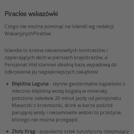
Pirackie wskazówki
Czego nie można pominąć na Islandii wg redakcji
WakacyjnychPiratów:
Islandia to kraina niesamowitych kontrastów i
zapierających dech w piersiach krajobrazów, a
Pensjonat Hlid stanowi idealną bazę wypadową do
odkrywania jej najpiękniejszych zakątków:
Błękitna Laguna
- słynne geotermalne kąpielisko z
mleczno-błękitną wodą bogatą w minerały,
położone zaledwie 20 minut jazdy od pensjonatu.
Maseczki z krzemionki, drink w barze pośród
parującej wody i niesamowite widoki to przeżycie,
którego nie można przegapić.
Złoty Krąg
- popularny szlak turystyczny obejmujący