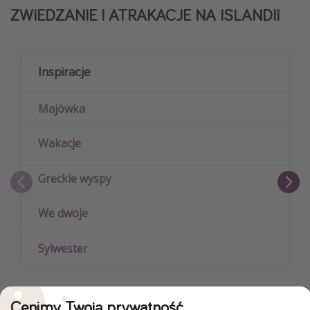
ZWIEDZANIE I ATRAKACJE NA ISLANDII
Inspiracje
Majówka
Wakacje
Greckie wyspy
We dwoje
Sylwester
Cenimy Twoją prywatność