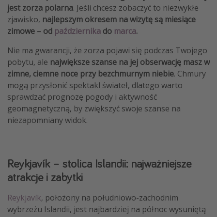
jest zorza polarna
. Jeśli chcesz zobaczyć to niezwykłe
zjawisko,
najlepszym okresem na wizytę są miesiące
zimowe – od
października
do
marca
.
Nie ma gwarancji, że zorza pojawi się podczas Twojego
pobytu, ale
największe szanse na jej obserwację masz w
zimne, ciemne noce przy bezchmurnym niebie
. Chmury
mogą przysłonić spektakl świateł, dlatego warto
sprawdzać prognozę pogody i aktywność
geomagnetyczną, by zwiększyć swoje szanse na
niezapomniany widok.
Reykjavík – stolica Islandii: najważniejsze
atrakcje i zabytki
Reykjavík
, położony na południowo-zachodnim
wybrzeżu Islandii, jest najbardziej na północ wysuniętą