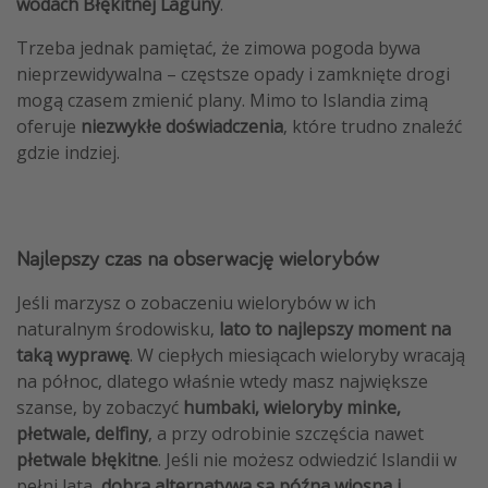
wodach Błękitnej Laguny
.
Trzeba jednak pamiętać, że zimowa pogoda bywa
nieprzewidywalna – częstsze opady i zamknięte drogi
mogą czasem zmienić plany. Mimo to Islandia zimą
oferuje
niezwykłe doświadczenia
, które trudno znaleźć
gdzie indziej.
Najlepszy czas na obserwację wielorybów
Jeśli marzysz o zobaczeniu wielorybów w ich
naturalnym środowisku,
lato to najlepszy moment na
taką wyprawę
. W ciepłych miesiącach wieloryby wracają
na północ, dlatego właśnie wtedy masz największe
szanse, by zobaczyć
humbaki, wieloryby minke,
płetwale, delfiny
, a przy odrobinie szczęścia nawet
płetwale błękitne
. Jeśli nie możesz odwiedzić Islandii w
pełni lata,
dobrą alternatywą są późna wiosna i