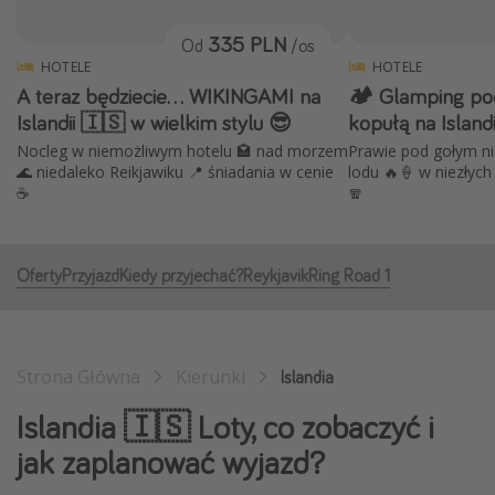
Albania
335 PLN
Od
/os
Zanzibar
HOTELE
HOTELE
A teraz będziecie... WIKINGAMI na
🏕️ Glamping pod
Polska
Islandii 🇮🇸 w wielkim stylu 😎
kopułą na Islandi
Malediwy
Nocleg w niemożliwym hotelu 🏩 nad morzem
Prawie pod gołym ni
Azja Południowo-Wschodnia
🌊 niedaleko Reikjawiku 📍 śniadania w cenie
lodu 🔥🍦 w niezłyc
☕️
🧣
Tajlandia
Wszystkie kierunki
Oferty
Przyjazd
Kiedy przyjechać?
Reykjavik
Ring Road 1
Rodzaj wyjazdu
Wakacje Last Minute
Strona Główna
Kierunki
Islandia
Wakacje All Inclusive
Islandia 🇮🇸 Loty, co zobaczyć i
Wakacje do 1000 PLN
jak zaplanować wyjazd?
Wakacje z dziećmi
Noclegi z prywatnym jacuzzi w pokoju/na tarasie