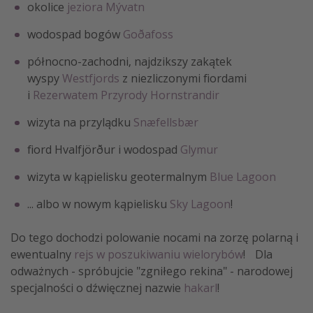
okolice
jeziora Mývatn
wodospad bogów
Goðafoss
północno-zachodni, najdzikszy zakątek
wyspy
Westfjords
z niezliczonymi fiordami
i
Rezerwatem Przyrody Hornstrandir
wizyta na przylądku
Snæfellsbær
fiord Hvalfjörður i wodospad
Glymur
wizyta w kąpielisku geotermalnym
Blue Lagoon
... albo w nowym kąpielisku
Sky Lagoon
!
Do tego dochodzi polowanie nocami na zorzę polarną i
ewentualny
rejs w poszukiwaniu wielorybów
! Dla
odważnych - spróbujcie "zgniłego rekina" - narodowej
specjalności o dźwięcznej nazwie
hakarl
!