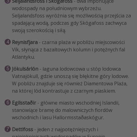
Seljalandsfoss i Skógafoss
- dwa imponujące
wodospady na południowym wybrzeżu.
Seljalandsfoss wyróżnia się możliwością przejścia za
spadającą wodą, podczas gdy Skógafoss zachwyca
swoją szerokością i siłą.
Reynisfjara
- czarna plaża w pobliżu miejscowości
Vík, słynąca z bazaltowych kolumn i potężnych fal
Atlantyku.
Jökulsárlón
- laguna lodowcowa u stóp lodowca
Vatnajökull, gdzie unoszą się błękitne góry lodowe.
W pobliżu znajduje się również Diamentowa Plaża,
na której lód kontrastuje z czarnym piaskiem.
Egilsstaðir
- główne miasto wschodniej Islandii,
stanowiące bramę do malowniczych fiordów
wschodnich i lasu Hallormsstaðaskógur.
Dettifoss
- jeden z najpotężniejszych i
najpiękniejszych wodospadów w Europie.