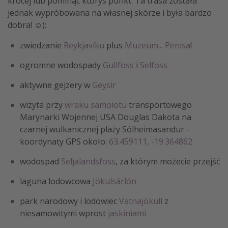
krócej lub pominąć któryś punkt. Ta trasa została
jednak wypróbowana na własnej skórze i była bardzo
dobra! ☺):
zwiedzanie
Reykjavíku
plus
Muzeum... Penisa
!
ogromne wodospady
Gullfoss
i
Selfoss
aktywne gejzery w
Geysir
wizyta przy
wraku samolotu
transportowego
Marynarki Wojennej USA Douglas Dakota na
czarnej wulkanicznej plaży Sólheimasandur -
koordynaty GPS około:
63.459111, -19.364862
wodospad
Seljalandsfoss
, za którym możecie przejść
laguna lodowcowa
Jökulsárlón
park narodowy i lodowiec
Vatnajökull
z
niesamowitymi wprost
jaskiniami