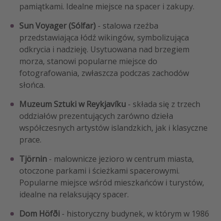
pamiątkami. Idealne miejsce na spacer i zakupy.
Sun Voyager (Sólfar)
- stalowa rzeźba
przedstawiająca łódź wikingów, symbolizująca
odkrycia i nadzieję. Usytuowana nad brzegiem
morza, stanowi popularne miejsce do
fotografowania, zwłaszcza podczas zachodów
słońca.
Muzeum Sztuki w Reykjavíku
- składa się z trzech
oddziałów prezentujących zarówno dzieła
współczesnych artystów islandzkich, jak i klasyczne
prace.
Tjörnin
- malownicze jezioro w centrum miasta,
otoczone parkami i ścieżkami spacerowymi.
Popularne miejsce wśród mieszkańców i turystów,
idealne na relaksujący spacer.
Dom Höfði
- historyczny budynek, w którym w 1986