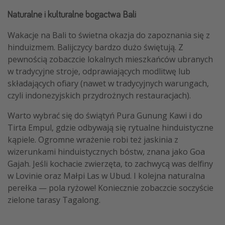
Naturalne i kulturalne bogactwa Bali
Wakacje na Bali to świetna okazja do zapoznania się z
hinduizmem. Balijczycy bardzo dużo świętują. Z
pewnością zobaczcie lokalnych mieszkańców ubranych
w tradycyjne stroje, odprawiających modlitwę lub
składających ofiary (nawet w tradycyjnych warungach,
czyli indonezyjskich przydrożnych restauracjach).
Warto wybrać się do świątyń Pura Gunung Kawi i do
Tirta Empul, gdzie odbywają się rytualne hinduistyczne
kąpiele. Ogromne wrażenie robi też jaskinia z
wizerunkami hinduistycznych bóstw, znana jako Goa
Gajah. Jeśli kochacie zwierzęta, to zachwycą was delfiny
w Lovinie oraz Małpi Las w Ubud. I kolejna naturalna
perełka — pola ryżowe! Koniecznie zobaczcie soczyście
zielone tarasy Tagalong.