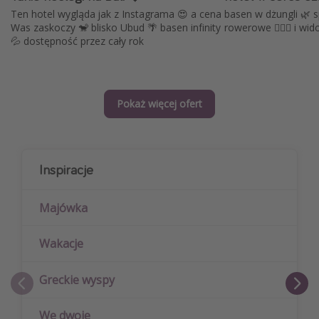
Ten hotel wygląda jak z Instagrama 😍 a cena
basen w dżungli 🌿 s
Was zaskoczy 🐒 blisko Ubud 🌴 basen infinity
rowerowe 🚴🏻‍♀️ i wi
💦 dostępność przez cały rok
Pokaż więcej ofert
Inspiracje
Majówka
Wakacje
Greckie wyspy
We dwoje