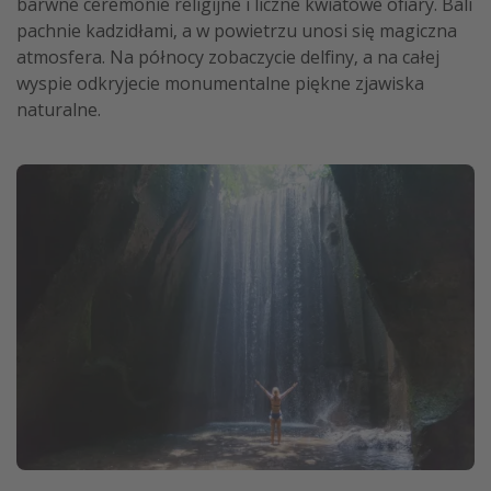
barwne ceremonie religijne i liczne kwiatowe ofiary. Bali
pachnie kadzidłami, a w powietrzu unosi się magiczna
atmosfera. Na północy zobaczycie delfiny, a na całej
wyspie odkryjecie monumentalne piękne zjawiska
naturalne.