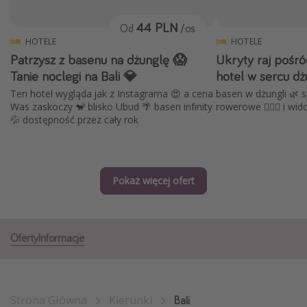
Albania
44 PLN
Od
/os
Zanzibar
HOTELE
HOTELE
Patrzysz z basenu na dżunglę 😱
Ukryty raj pośró
Polska
Tanie noclegi na Bali 💎
hotel w sercu dż
Malediwy
Ten hotel wygląda jak z Instagrama 😍 a cena
basen w dżungli 🌿 s
Azja Południowo-Wschodnia
Was zaskoczy 🐒 blisko Ubud 🌴 basen infinity
rowerowe 🚴🏻‍♀️ i wi
💦 dostępność przez cały rok
Tajlandia
Wszystkie kierunki
Pokaż więcej ofert
Rodzaj wyjazdu
Wakacje Last Minute
Wakacje All Inclusive
Oferty
Informacje
Wakacje do 1000 PLN
Wakacje z dziećmi
Strona Główna
Kierunki
Bali
Noclegi z prywatnym jacuzzi w pokoju/na tarasie