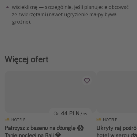
wściekliznę — szczególnie, jeśli planujecie obcować
ze zwierzętami (nawet ugryzienie małpy bywa
groźne).
Więcej ofert
44 PLN
Od
/os
HOTELE
HOTELE
Patrzysz z basenu na dżunglę 😱
Ukryty raj pośró
Tanie noclegi na Bali 💎
hotel w sercu dż