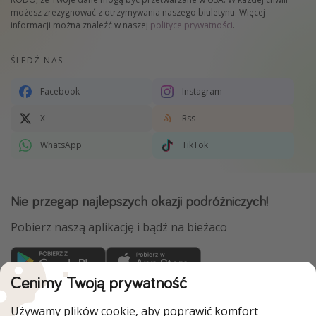
możesz zrezygnować z otrzymywania naszego biuletynu. Więcej
informacji można znaleźć w naszej
polityce prywatności
.
ŚLEDŹ NAS
Facebook
Instagram
X
Rss
WhatsApp
TikTok
Nie przegap najlepszych okazji podróżniczych!
Pobierz naszą aplikację i bądź na bieżaco
Cenimy Twoją prywatność
WakacyjniPiraci są częścią Grupy HolidayPirates
Używamy plików cookie, aby poprawić komfort