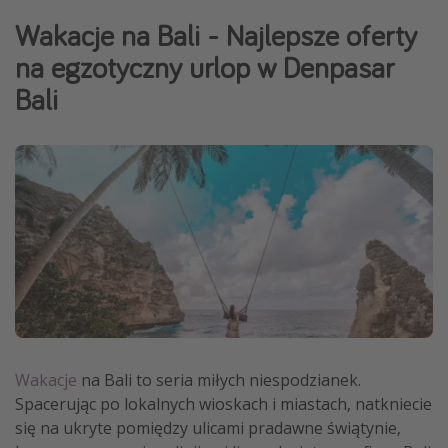
Weekend dla dwojga
Wakacje na Bali - Najlepsze oferty
City Break
na egzotyczny urlop w Denpasar
Hotele SPA i wellness
Bali
Sylwester za granicą
Wyjazd na narty
Wyjazdy na Majówkę
Wszystkie
Więcej tematów
Newsy, ciekawostki, porady podróżnicze
Najlepsze aplikacje podróżnicze
Kalendarz podróży
Wakacje
na Bali to seria miłych niespodzianek.
Spacerując po lokalnych wioskach i miastach, natkniecie
się na ukryte pomiędzy ulicami pradawne świątynie,