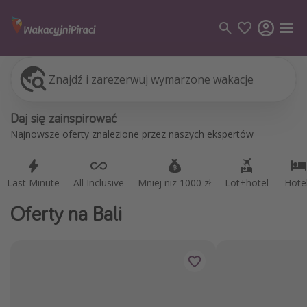
Znajdź i zarezerwuj wymarzone wakacje
Last Minute
All Inclusive
Mniej niż 1000 zł
Lot+hotel
Hote
Kategorie
Daj się zainspirować
Loty
Najnowsze oferty znalezione przez naszych ekspertów
Hotele
Wakacje
Last Minute
All Inclusive
Mniej niż 1000 zł
Lot+hotel
Hote
Rejsy
Oferty na Bali
Kierunki
Grecja
Turcja
Egipt