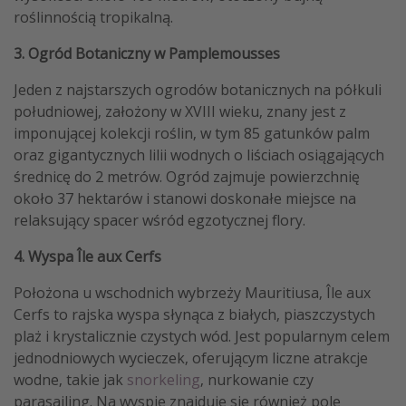
roślinnością tropikalną.
3. Ogród Botaniczny w Pamplemousses
Jeden z najstarszych ogrodów botanicznych na półkuli
południowej, założony w XVIII wieku, znany jest z
imponującej kolekcji roślin, w tym 85 gatunków palm
oraz gigantycznych lilii wodnych o liściach osiągających
średnicę do 2 metrów. Ogród zajmuje powierzchnię
około 37 hektarów i stanowi doskonałe miejsce na
relaksujący spacer wśród egzotycznej flory.
4. Wyspa Île aux Cerfs
Położona u wschodnich wybrzeży Mauritiusa, Île aux
Cerfs to rajska wyspa słynąca z białych, piaszczystych
plaż i krystalicznie czystych wód. Jest popularnym celem
jednodniowych wycieczek, oferującym liczne atrakcje
wodne, takie jak
snorkeling
, nurkowanie czy
parasailing. Na wyspie znajduje się również pole