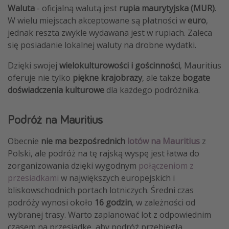
Waluta
- oficjalną walutą jest
rupia maurytyjska (MUR)
.
W wielu miejscach akceptowane są płatności w
euro
,
jednak reszta zwykle wydawana jest w rupiach. Zaleca
się posiadanie lokalnej waluty na drobne wydatki.
Dzięki swojej
wielokulturowości i gościnności
, Mauritius
oferuje nie tylko
piękne
krajobrazy
, ale także
bogate
doświadczenia kulturowe
dla każdego podróżnika.
Podróż na Mauritius
Obecnie
nie ma bezpośrednich
lotów na Mauritius
z
Polski, ale podróż na tę rajską wyspę jest łatwa do
zorganizowania dzięki wygodnym
połączeniom z
przesiadkami
w największych europejskich i
bliskowschodnich portach lotniczych. Średni czas
podróży wynosi około
16 godzin
, w zależności od
wybranej trasy. Warto zaplanować lot z odpowiednim
czasem na przesiadkę, aby podróż przebiegła