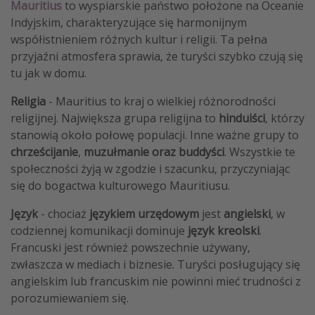
Mauritius
to wyspiarskie państwo położone na Oceanie
Indyjskim, charakteryzujące się harmonijnym
współistnieniem różnych kultur i religii. Ta pełna
przyjaźni atmosfera sprawia, że turyści szybko czują się
tu jak w domu.
Religia
- Mauritius to kraj o wielkiej różnorodności
religijnej. Największa grupa religijna to
hinduiści
, którzy
stanowią około połowę populacji. Inne ważne grupy to
chrześcijanie
,
muzułmanie oraz buddyści
. Wszystkie te
społeczności żyją w zgodzie i szacunku, przyczyniając
się do bogactwa kulturowego Mauritiusu.
Język
- chociaż
językiem urzędowym
jest
angielski
, w
codziennej komunikacji dominuje
język kreolski
.
Francuski jest również powszechnie używany,
zwłaszcza w mediach i biznesie. Turyści posługujący się
angielskim lub francuskim nie powinni mieć trudności z
porozumiewaniem się.