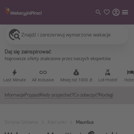
Znajdź i zarezerwuj wymarzone wakacje
Last Minute
All Inclusive
Mniej niż 1000 zł
Lot+hotel
Hote
Kategorie
Daj się zainspirować
Loty
Najnowsze oferty znalezione przez naszych ekspertów
Hotele
Wakacje
Last Minute
All Inclusive
Mniej niż 1000 zł
Lot+hotel
Hote
Rejsy
Informacje
Przyjazd
Kiedy przyjechać?
Co zobaczyć?
Noclegi
Kierunki
Grecja
Strona Główna
Kierunki
Turcja
Mauritius
Egipt