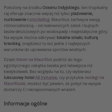
Weekend dla dwojga
Położony na środku
Oceanu Indyjskiego
, ten tropikalny
raj oferuje znacznie więcej niż tylko
plażowanie,
City Break
nurkowanie i
snorkeling
. Mauritius zachwyca swoją
Hotele SPA i wellness
różnorodnością – od malowniczych zatok i bujnych
Sylwester za granicą
lasów deszczowych po wodospady i majestatyczne góry.
Na wyspie można odkrywać
lokalne smaki, kulturę
Wyjazd na narty
kreolską
, znajdziesz tu też jedne z najlepszych
Wyjazdy na Majówkę
warunków do uprawiania sportów wodnych.
Wszystkie
Dzięki
lotom na Mauritius
podróż do tego
egzotycznego zakątka świata jest łatwiejsza niż
Więcej tematów
kiedykolwiek. Bez względu na to, czy wybierasz
luksusowy hotel
All Inclusive
, czy przytulne
noclegi na
Newsy, ciekawostki, porady podróżnicze
Mauritiusie
, możesz być pewien, że pobyt na wyspie
Najlepsze aplikacje podróżnicze
dostarczy Ci niezapomnianych wrażeń.
Kalendarz podróży
Informacje ogólne