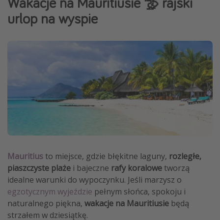
Wakacje na Mauritiusie 🦤 rajski
Albania
urlop na wyspie
Zanzibar
Polska
Malediwy
Azja Południowo-Wschodnia
Tajlandia
Wszystkie kierunki
Rodzaj wyjazdu
Wakacje Last Minute
Mauritius
to miejsce, gdzie błękitne laguny,
rozległe,
piaszczyste plaże
i bajeczne
rafy koralowe
tworzą
Wakacje All Inclusive
idealne warunki do wypoczynku. Jeśli marzysz o
Wakacje do 1000 PLN
egzotycznym wyjeździe
pełnym słońca, spokoju i
Wakacje z dziećmi
naturalnego piękna,
wakacje na Mauritiusie
będą
strzałem w dziesiątkę.
Noclegi z prywatnym jacuzzi w pokoju/na tarasie