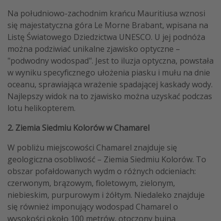
Na południowo-zachodnim krańcu Mauritiusa wznosi
się majestatyczna góra Le Morne Brabant, wpisana na
Listę Światowego Dziedzictwa UNESCO. U jej podnóża
można podziwiać unikalne zjawisko optyczne –
"podwodny wodospad". Jest to iluzja optyczna, powstała
w wyniku specyficznego ułożenia piasku i mułu na dnie
oceanu, sprawiająca wrażenie spadającej kaskady wody.
Najlepszy widok na to zjawisko można uzyskać podczas
lotu helikopterem.
2. Ziemia Siedmiu Kolorów w Chamarel
W pobliżu miejscowości Chamarel znajduje się
geologiczna osobliwość – Ziemia Siedmiu Kolorów. To
obszar pofałdowanych wydm o różnych odcieniach:
czerwonym, brązowym, fioletowym, zielonym,
niebieskim, purpurowym i żółtym. Niedaleko znajduje
się również imponujący wodospad Chamarel o
wysokości około 100 metrów, otoczony bujną