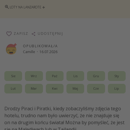
Weekend dla dwojga
LOTY NA LANZAROTE ✈️
City Break
Hotele SPA i wellness
ZAPISZ
UDOSTĘPNIJ
Sylwester za granicą
Wyjazd na narty
OPUBLIKOWAŁ/A
Camille
·
16.07.2026
Wyjazdy na Majówkę
Wszystkie
Sie
Wrz
Paź
Lis
Gru
Sty
Więcej tematów
Lut
Mar
Kwi
Maj
Cze
Lip
Newsy, ciekawostki, porady podróżnicze
Najlepsze aplikacje podróżnicze
Drodzy Piraci i Piratki, kiedy zobaczyliśmy zdjęcia tego
Kalendarz podróży
hotelu, trudno nam było uwierzyć, że nie znajduje się
on na drugim końcu świata! Można by pomyśleć, że jest
się na Malediwach lub w Tajlandii.