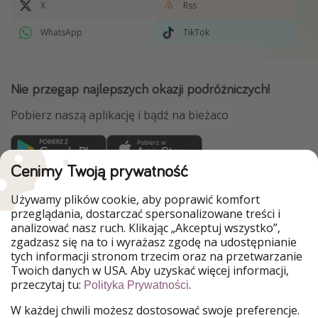
X
Rss
WhatsApp
TikTok
Nie przegap najlepszych okazji podróżniczych!
Pobierz naszą aplikację i bądź na bieżaco
Cenimy Twoją prywatność
WakacyjniPiraci są częścią Grupy HolidayPirates
Używamy plików cookie, aby poprawić komfort
Nasze rynki
przeglądania, dostarczać spersonalizowane treści i
analizować nasz ruch. Klikając „Akceptuj wszystko”,
PiratinViaggio
HolidayPirates
zgadzasz się na to i wyrażasz zgodę na udostępnianie
VakantiePiraten
VoyagesPirates
tych informacji stronom trzecim oraz na przetwarzanie
Ferienpiraten
Urlaubspiraten
Twoich danych w USA. Aby uzyskać więcej informacji,
Urlaubspiraten
ViajerosPiratas
przeczytaj tu:
.
TravelPirates
Polityka Prywatności
W każdej chwili możesz dostosować swoje preferencje.
Nasza grupa