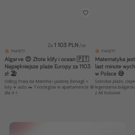
1 103 PLN
Za
/os
PAKIETY
PAKIETY
Algarve 😍 Złote klify i ocean 🇵🇹
Matematyka jest
Najpiękniejsze plaże Europy za 1103
last minute wycho
zł 🏖️
w Polsce 😅
Odkryj Praia da Marinha i jaskinię Benagil ⭐
Szerokie plaże, ciep
loty ✈️ auto 🚗 7 noclegów w apartamencie 🤩
legendarna bułgarsk
dla 4 ⚡️
z All Inclusive