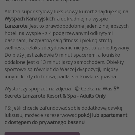
Ale ten super stylowy luksusowy kurort znajduje się na
Wyspach Kanaryjskich
, a dokładniej na wyspie
Lanzarote
. Jest to prawdopodobnie jeden z najlepszych
hoteli na wyspie - z 4 podgrzewanymi odkrytymi
basenami, bezpłatną salą fitness i piękną strefą
wellness, relaks zdecydowanie nie jest tu zaniedbywany.
Do plaży jest zaledwie 9 minut spacerem, a lotnisko
oddalone jest o 13 minut jazdy samochodem. Obiekty
sportowe są również do Waszej dyspozycji, między
innymi korty do tenisa, padla, siatkówki i squasha.
Wystarczy spojrzeć na zdjęcia... 😍 Czeka na Was
5*
Secrets Lanzarote Resort & Spa - Adults Only
!
PS: Jeśli chcecie zafundować sobie dodatkową dawkę
luksusu, możecie zarezerwować
pokój lub apartament
z dostępem do prywatnego basenu
!