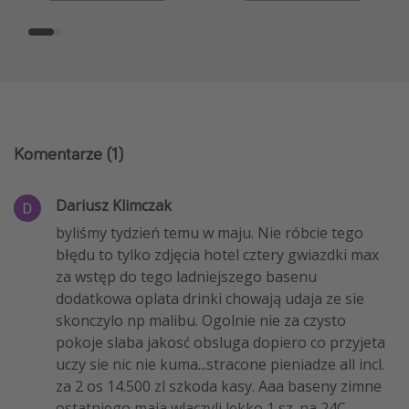
Komentarze
(1)
Dariusz Klimczak
byliśmy tydzień temu w maju. Nie róbcie tego
błędu to tylko zdjęcia hotel cztery gwiazdki max
za wstęp do tego ladniejszego basenu
dodatkowa oplata drinki chowają udaja ze sie
skonczylo np malibu. Ogolnie nie za czysto
pokoje slaba jakosć obsluga dopiero co przyjeta
uczy sie nic nie kuma...stracone pieniadze all incl.
za 2 os 14.500 zl szkoda kasy. Aaa baseny zimne
ostatniego maja wlaczyli lekko 1 sz. na 24C