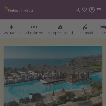
Last Minute
All Inclusive
Mniej niż 1000 zł
Lot+hotel
Hote
Kategorie
Loty
Hotele
Wakacje
Rejsy
Kierunki
Grecja
Turcja
Egipt