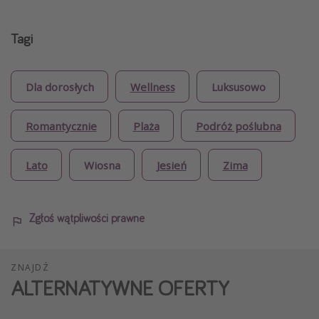
Tagi
Dla dorosłych
Wellness
Luksusowo
Romantycznie
Plaża
Podróż poślubna
Lato
Wiosna
Jesień
Zima
Zgłoś wątpliwości prawne
ZNAJDŹ
ALTERNATYWNE OFERTY