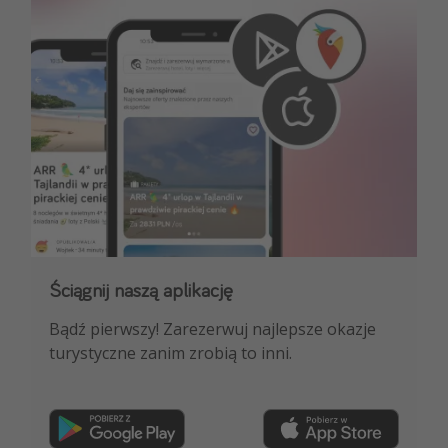
Ściągnij naszą aplikację
Dołącz do naszego kanału na WhatsApp
Bądź pierwszy! Zarezerwuj najlepsze okazje
NAJLEPSZE oferty podróżnicze, porady
turystyczne zanim zrobią to inni.
ekspertów i wiele więcej!
Dołącz teraz