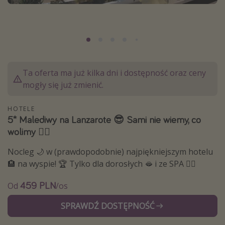
Albania
Zanzibar
Polska
Malediwy
Ta oferta ma już kilka dni i dostępność oraz ceny
Azja Południowo-Wschodnia
mogły się już zmienić.
Tajlandia
Wszystkie kierunki
HOTELE
5* Malediwy na Lanzarote 😎 Sami nie wiemy, co
wolimy 🤷‍♀️
Rodzaj wyjazdu
Nocleg 🌙 w (prawdopodobnie) najpiękniejszym hotelu
Wakacje Last Minute
🏨 na wyspie! 🏆 Tylko dla dorosłych 🫦 i ze SPA 🧖‍♀️
Wakacje All Inclusive
459 PLN
Od
/os
Wakacje do 1000 PLN
SPRAWDŹ DOSTĘPNOŚĆ
Wakacje z dziećmi
Noclegi z prywatnym jacuzzi w pokoju/na tarasie