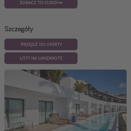
ZOBACZ TO CUDO! 👀
Szczegóły
PRZEJDŹ DO OFERTY
LOTY NA LANZAROTE