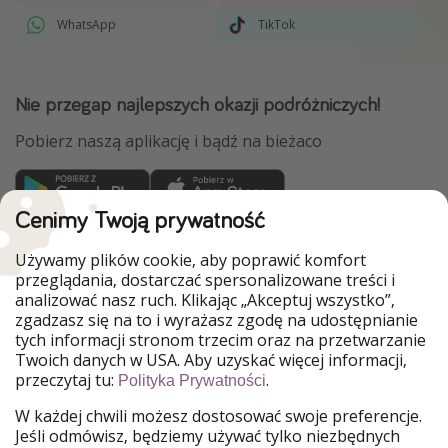
WhatsApp
TikTok
Nie przegap najlepszych okazji podróżniczych!
Pobierz naszą aplikację i bądź na bieżaco
Cenimy Twoją prywatność
WakacyjniPiraci są częścią Grupy HolidayPirates
Używamy plików cookie, aby poprawić komfort
Nasze rynki
przeglądania, dostarczać spersonalizowane treści i
analizować nasz ruch. Klikając „Akceptuj wszystko”,
PiratinViaggio
HolidayPirates
zgadzasz się na to i wyrażasz zgodę na udostępnianie
VakantiePiraten
VoyagesPirates
tych informacji stronom trzecim oraz na przetwarzanie
Ferienpiraten
Urlaubspiraten
Twoich danych w USA. Aby uzyskać więcej informacji,
Urlaubspiraten
ViajerosPiratas
przeczytaj tu:
.
Polityka Prywatności
TravelPirates
W każdej chwili możesz dostosować swoje preferencje.
Nasza grupa
Jeśli odmówisz, będziemy używać tylko niezbędnych
HolidayPirates Group