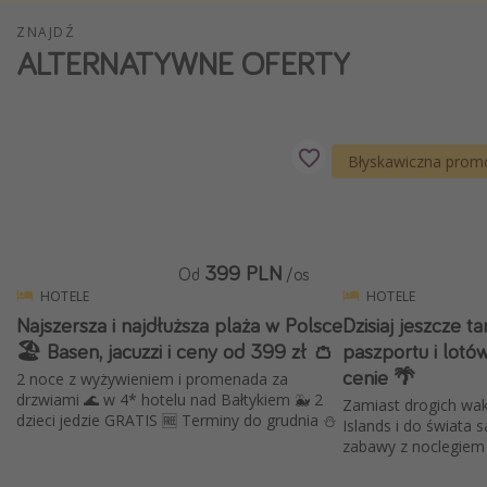
Weekend dla dwojga
ZNAJDŹ
ALTERNATYWNE OFERTY
City Break
Hotele SPA i wellness
Sylwester za granicą
Błyskawiczna prom
Wyjazd na narty
Wyjazdy na Majówkę
Wszystkie
399 PLN
Od
/os
HOTELE
HOTELE
Więcej tematów
Najszersza i najdłuższa plaża w Polsce
Dzisiaj jeszcze t
Newsy, ciekawostki, porady podróżnicze
🏖️ Basen, jacuzzi i ceny od 399 zł 👛
paszportu i lotó
cenie 🌴
Najlepsze aplikacje podróżnicze
2 noce z wyżywieniem i promenada za
drzwiami 🌊 w 4* hotelu nad Bałtykiem 🐳 2
Zamiast drogich wak
Kalendarz podróży
dzieci jedzie GRATIS 🆓 Terminy do grudnia ⛄️
Islands i do świata s
zabawy z noclegiem 