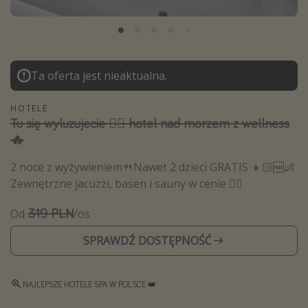
Albania
Zanzibar
Polska
Ta oferta jest nieaktualna.
Malediwy
Azja Południowo-Wschodnia
HOTELE
Tu się wyluzujecie 🧖‍♀️ hotel nad morzem z wellness
Tajlandia
🔥
Wszystkie kierunki
2 noce z wyżywieniem🍴Nawet 2 dzieci GRATIS 👧🏻🆓👶
Zewnętrzne jacuzzi, basen i sauny w cenie 🧖‍♀️
Rodzaj wyjazdu
319 PLN
Od
/os
Wakacje Last Minute
Wakacje All Inclusive
SPRAWDŹ DOSTĘPNOŚĆ
Wakacje do 1000 PLN
Wakacje z dziećmi
NAJLEPSZE HOTELE SPA W POLSCE 👑
Noclegi z prywatnym jacuzzi w pokoju/na tarasie