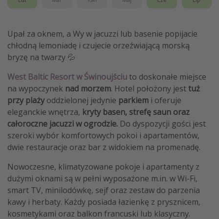
Upał za oknem, a Wy w jacuzzi lub basenie popijacie
chłodną lemoniadę i czujecie orzeźwiającą morską
bryzę na twarzy 💦
West Baltic Resort w Świnoujściu
to doskonałe miejsce
na wypoczynek
nad morzem
. Hotel położony jest
tuż
przy plaży
oddzielonej jedynie
parkiem
i oferuje
eleganckie wnętrza,
kryty basen, strefę saun oraz
całoroczne jacuzzi w ogrodzie.
Do dyspozycji gości jest
szeroki wybór komfortowych pokoi i apartamentów,
dwie restauracje oraz bar z widokiem na promenadę.
Nowoczesne, klimatyzowane pokoje i apartamenty z
dużymi oknami są w pełni wyposażone m.in. w Wi-Fi,
smart TV, minilodówkę, sejf oraz zestaw do parzenia
kawy i herbaty. Każdy posiada łazienkę z prysznicem,
kosmetykami oraz balkon francuski lub klasyczny.