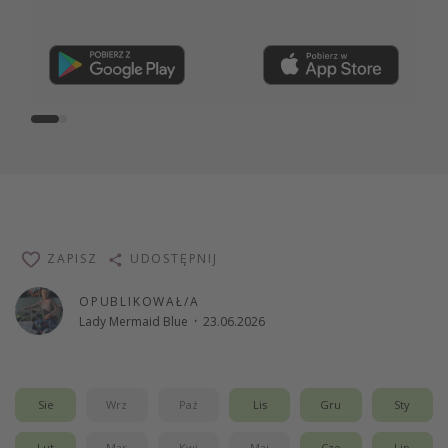
Dołącz teraz
ZAPISZ
UDOSTĘPNIJ
OPUBLIKOWAŁ/A
Lady Mermaid Blue
·
23.06.2026
Sie
Wrz
Paź
Lis
Gru
Sty
Lut
Mar
Kwi
Maj
Cze
Lip