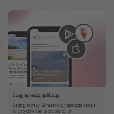
Ściągnij naszą aplikację
Dołącz do naszego kanału na WhatsApp
Bądź pierwszy! Zarezerwuj najlepsze okazje
NAJLEPSZE oferty podróżnicze, porady
turystyczne zanim zrobią to inni.
ekspertów i wiele więcej!