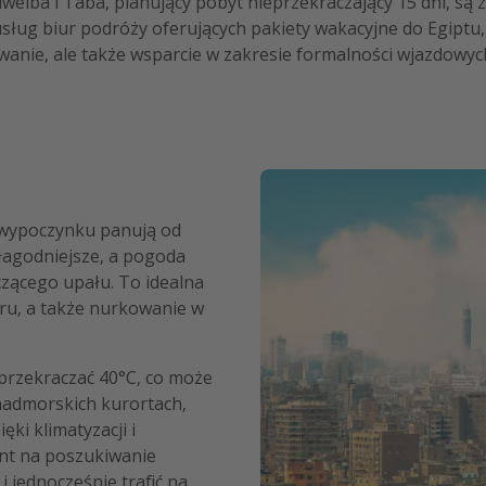
weiba i Taba, planujący pobyt nieprzekraczający 15 dni, są 
 usług biur podróży oferujących pakiety wakacyjne do Egiptu
owanie, ale także wsparcie w zakresie formalności wjazdow
o wypoczynku panują od
łagodniejsze, a pogoda
czącego upału. To idealna
iru, a także nurkowanie w
przekraczać 40°C, co może
nadmorskich kurortach,
ięki klimatyzacji i
nt na poszukiwanie
 i jednocześnie trafić na