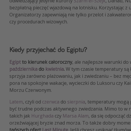
odwiedzający jedynie kurorty
Szarm el-Szejk
, Dahab, Nu
bezpłatną pieczęć wjazdową na lotnisku.​ Korzystając z
Organizatorzy zapewniają nie tylko przelot i zakwater
czy procedurach wizowych.
Kiedy przyjechać do Egiptu?
Egipt
to kierunek całoroczny
, ale najlepsze warunki d
października
do
kwietnia
.
W tym czasie temperatury są 
sprzyja zarówno plażowaniu, jak i zwiedzaniu – bez mę
pora na spokojne wakacje, wycieczki do Luksoru czy Ka
Morzu Czerwonym.
Latem
, czyli od
czerwca
do
sierpnia
, temperatury mogą 
być trudne podczas aktywnego zwiedzania. Mimo to w 
takich jak
Hurghada
czy
Marsa Alam
, da się odpocząć dz
orzeźwiającej bryzie znad morza. To także dobry mome
tańszych ofert
Last Minute
. Jeśli chcesz uniknąć tłumów