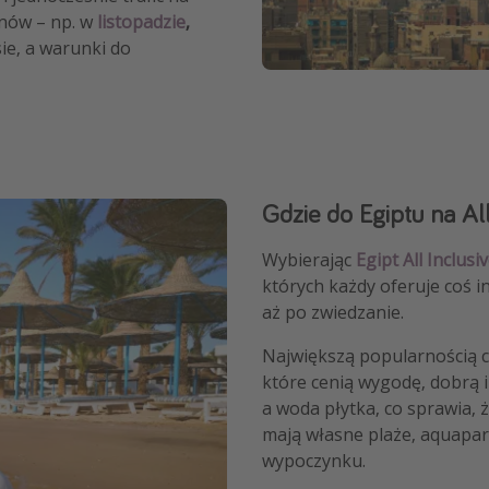
nów – np. w
listopadzie
,
ie, a warunki do
Gdzie do Egiptu na All
Wybierając
Egipt
All Inclusi
których każdy oferuje coś 
aż po zwiedzanie.
Największą popularnością c
które cenią wygodę, dobrą in
a woda płytka, co sprawia, 
mają własne plaże, aquapar
wypoczynku.