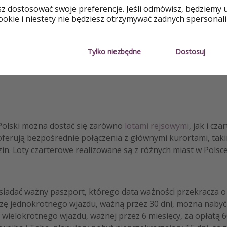
martwić - wystarczy
sz dostosować swoje preferencje. Jeśli odmówisz, będziemy 
okie i niestety nie będziesz otrzymywać żadnych spersonali
tne warunki,
Egipt to także
ca poza sezonem letnim.
spokojnemu wypoczynkowi.
Tylko niezbędne
Dostosuj
 Polski można dostać się zarówno
lotami rejsowymi
, jak i c
ferują bezpośrednie połączenia z głównymi kurortami, taki
in. Loty czarterowe realizowane są z różnych miast w Polsce
iadać ważny paszport, którego data ważności przekracza o 
zę jednokrotnego wjazdu, ważną przez 30 dni, można nabyć 
 wielokrotnego wjazdu, ważnej przez 6 miesięcy, za opłatą 