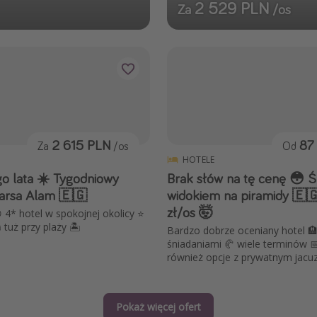
2 529 PLN
Za
/os
2 615 PLN
87
Za
/os
Od
HOTELE
go lata ☀️ Tygodniowy
Brak słów na tę cenę 😳 Ś
arsa Alam 🇪🇬
widokiem na piramidy 🇪🇬
zł/os 🤯
😋 4* hotel w spokojnej okolicy ⭐
tuż przy plaży 🏝️
Bardzo dobrze oceniany hotel 🏨
śniadaniami 🥐 wiele terminów 
również opcje z prywatnym jacuz
Pokaż więcej ofert