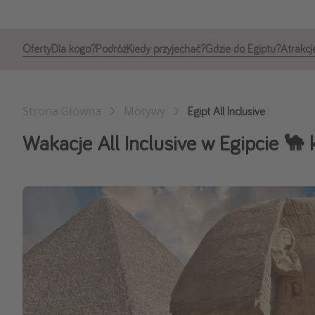
Oferty
Dla kogo?
Podróż
Kiedy przyjechać?
Gdzie do Egiptu?
Atrakcj
Strona Główna
Motywy
Egipt All Inclusive
Wakacje All Inclusive w Egipcie 🐪 k