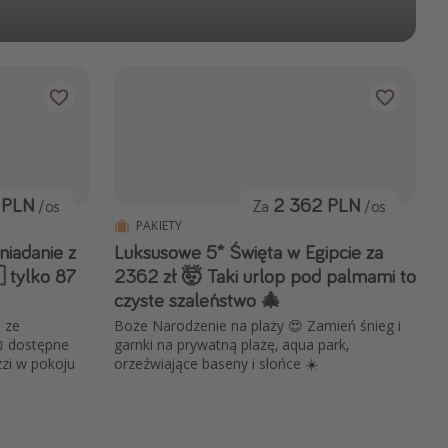
 PLN
2 362 PLN
/os
Za
/os
PAKIETY
niadanie z
Luksusowe 5* Święta w Egipcie za
 tylko 87
2362 zł 🤯 Taki urlop pod palmami to
czyste szaleństwo 🎄
 ze
Boże Narodzenie na plaży 😍 Zamień śnieg i
📅 dostępne
garnki na prywatną plażę, aqua park,
zi w pokoju
orzeźwiające baseny i słońce ☀️