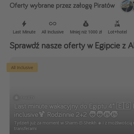
Ws
Oferty wybrane przez załogę Piratów
Last Minute
All Inclusive
Mniej niż 1000 zł
Lot+hotel
Sprawdź nasze oferty w Egipcie z Al
All Inclusive
PAKIETY
Last minute wakacyjny do Egiptu 4* 🇪🇬 P
inclusive🍹 Rodzinnie 2+2 🧑‍🧑‍🧒‍🧒
Tydzień już za moment w Sharm-El-Sheikh ☀️ i z możliwością 
transferami