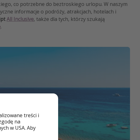
iego, co potrzebne do beztroskiego urlopu. W naszym
czne informacje o podróży, atrakcjach, hotelach i
ipt
All Inclusive
, także dla tych, którzy szukają
e
.
izowane treści i
 zgodę na
nych w USA. Aby