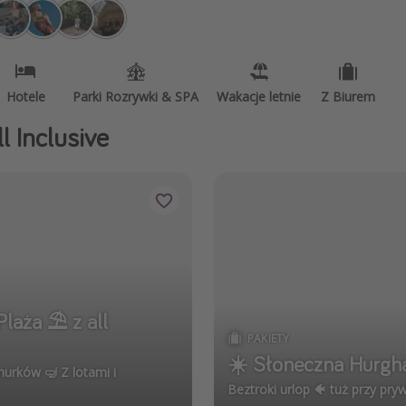
zystkie
Hotele
Parki Rozrywki & SPA
Wakacje letnie
Z Biurem
l Inclusive
laża ⛱️ z all
PAKIETY
☀️ Słoneczna Hurghad
nurków 🤿 Z lotami i
Beztroki urlop 🐠 tuż przy pry