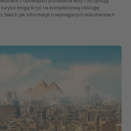
zwolnieni z obowiązku posiadania wizy i otrzymują
, turyści mogą liczyć na kompleksową obsługę.
ych, takich jak informacje o wymaganych dokumentach