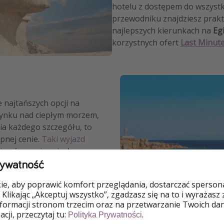
hotelu z dostępem do wszystk
przewodniku znajdziesz prakty
najlepszych kierunkach na
Eg
korzystnych ofert
Last Minut
e najtańszych opcji na
czynku nad ciepłym morzem,
ia każdego szczegółu, to
pnej cenie.
Taki wyjazd
iczyć na animacje, baseny,
rywatność
ejscu. To również
ks z możliwością zobaczenia
e, aby poprawić komfort przeglądania, dostarczać spersonal
 Klikając „Akceptuj wszystko”, zgadzasz się na to i wyrażasz
nformacji stronom trzecim oraz na przetwarzanie Twoich da
usive wszystko jest pod
cji, przeczytaj tu:
.
Polityka Prywatności
ne pokazy i często