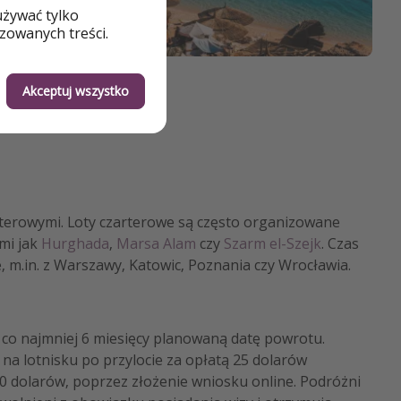
używać tylko
zowanych treści.
Akceptuj wszystko
zarterowymi. Loty czarterowe są często organizowane
mi jak
Hurghada
,
Marsa Alam
czy
Szarm el-Szejk
. Czas
, m.in. z Warszawy, Katowic, Poznania czy Wrocławia.​
co najmniej 6 miesięcy planowaną datę powrotu.
na lotnisku po przylocie za opłatą 25 dolarów
60 dolarów, poprzez złożenie wniosku online. Podróżni