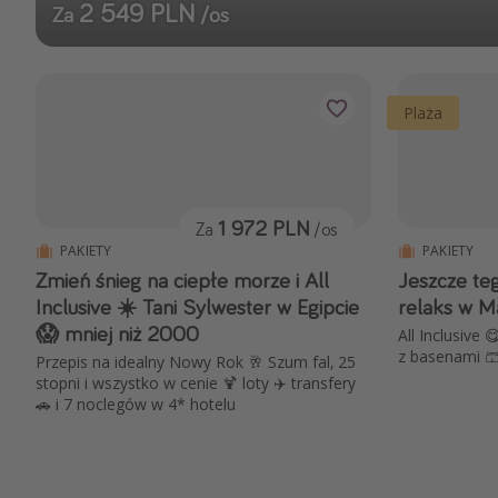
2 549 PLN
Za
/os
Plaża
1 972 PLN
Za
/os
PAKIETY
PAKIETY
Zmień śnieg na ciepłe morze i All
Jeszcze te
Inclusive ☀️ Tani Sylwester w Egipcie
relaks w M
😱 mniej niż 2000
All Inclusive 
z basenami 🩳 
Przepis na idealny Nowy Rok 🥂 Szum fal, 25
stopni i wszystko w cenie 🍹 loty ✈️ transfery
🚗 i 7 noclegów w 4* hotelu