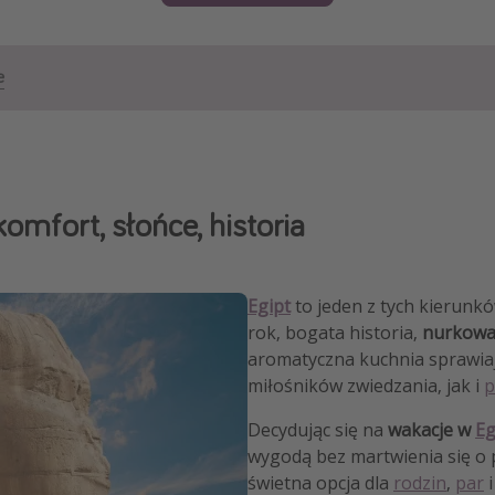
e
omfort, słońce, historia
Egipt
to jeden z tych kierunkó
rok, bogata historia,
nurkowa
aromatyczna kuchnia sprawiaj
miłośników zwiedzania, jak i
p
Decydując się na
wakacje w
Eg
wygodą bez martwienia się o p
świetna opcja dla
rodzin
,
par
i