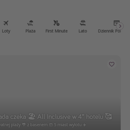
Loty
Plaża
First Minute
Lato
Dziennik Pokład
a czeka 🏖️ All Inclusive w 4* hotelu 🥰
watnej plaży 🌴 z basenem 🩳 5 miast wylotu ✈️