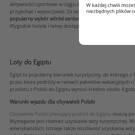
aktywności sportowe w ciągu dnia. Nie musisz się o nic 
W każdej chwili może
niezbędnych plików co
przyjechać i wypoczywać. Ze względu na klimat i korzys
popularny wybór wśród seniorów
, którzy szukają słoń
Wygodne hotele i łatwy dostęp do atrakcji sprzyjają 
Loty do Egiptu
Egipt
to popularny kierunek turystyczny, do którego z
przez biura podróży w ramach pakietów wakacyjnych i o
przelotu z Polski do Egiptu wynosi średnio około 4 godz
Warunki wjazdu dla obywateli Polski
Obywatele Polski planujący podróż do Egiptu
muszą pos
Wymagane jest również uzyskanie wizy turystycznej. Wi
amerykańskich. Istnieje także możliwość uzyskania wizy