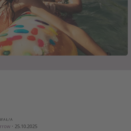
zystkie
WAŁ/A
arrow
·
25.10.2025