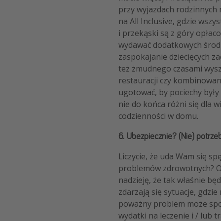
przy wyjazdach rodzinnych n
na All Inclusive, gdzie wszys
i przekąski są z góry opłaco
wydawać dodatkowych śro
zaspokajanie dziecięcych za
też żmudnego czasami wys
restauracji czy kombinowani
ugotować, by pociechy były
nie do końca różni się dla w
codzienności w domu.
6. Ubezpiecznie? (Nie) potrzeb
Liczycie, że uda Wam się sp
problemów zdrowotnych? O
nadzieję, że tak właśnie będ
zdarzają się sytuacje, gdzie
poważny problem może sp
wydatki na leczenie i / lub