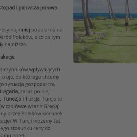
istopad i pierwsza połowa
kresy najmniej popularne na
wśród Polaków, a co za tym
dy najniższe.
wakacje
 z czynników wpływających
 kraju, do którego chcemy
go sytuacja gospodarcza.
Bułgaria
, zaraz po niej
, Tunezja i Turcja
. Turcja to
(w czołówce wraz z Grecją)
rany przez Polaków kierunek
acje/ W Turcji możemy też
zego stosunku ceny do
iomu hoteli.