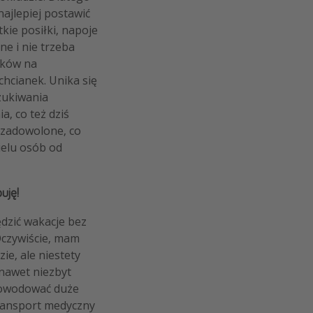
ajlepiej postawić
tkie posiłki, napoje
ne i nie trzeba
dków na
chcianek. Unika się
zukiwania
a, co też dziś
 zadowolone, co
ielu osób od
uję!
ędzić wakacje bez
czywiście, mam
zie, ale niestety
 nawet niezbyt
owodować duże
 transport medyczny