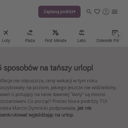
Zaplanuj podróż
Zaplanuj podróż
j tematów
, ciekawostki, porady podróżnicze
psze aplikacje podróżnicze
Loty
Loty
Plaża
Plaża
First Minute
First Minute
Lato
Lato
Dziennik Pokład
Dziennik Pokład
ndarz podróży
6 sposobów na tańszy urlop!
nflacja nie odpuszcza, ceny wakacji w tym roku
oszybowały na poziom, jakiego jeszcze nie widzieliśmy,
awet ci polujący na tanie dawniej "lasty" są mocno
ozczarowani. Co począć? Prezes biura podróży TUI
olska Marcin Dymnicki podpowiada,
jak nie
bankrutować wyjeżdżając na urlop.