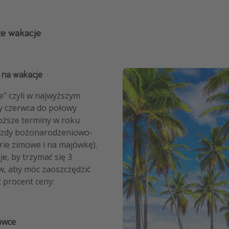
ze wakacje
y na wakacje
e" czyli w najwyższym
y czerwca do połowy
roższe terminy w roku
azdy bożonarodzeniowo-
rie zimowe i na majówkę).
e, by trzymać się 3
, aby móc zaoszczędzić
t procent ceny:
ówce