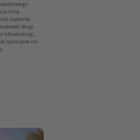
dodatkowego
oza Unią
może zupełnie
wodować długi.
e kilkadziesiąt,
pać spokojnie niż
y.