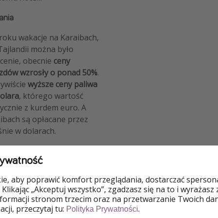
tania
 roku wakacje na Karaibach,
Tajlandii można było
cenie, obecnie
ceny
azdów wzrosły o ponad 50%
.
ywiście
wyższe ceny paliwa
olara
, którego wartość
ycznie z kurdem euro. A
aibach są opłacane przez
nie w dolarach.
rywatność
e, aby poprawić komfort przeglądania, dostarczać spersonal
4. Zapomnij o tanim Last Min
 Klikając „Akceptuj wszystko”, zgadzasz się na to i wyrażasz
nformacji stronom trzecim oraz na przetwarzanie Twoich da
Jeszcze niedawno można by
cji, przeczytaj tu:
.
Polityka Prywatności
All Inclusive kilka dni prz