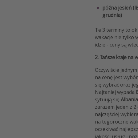
późna jesień (l
grudnia)
Te 3 terminy to o
wakacje nie tylko 
idzie - ceny są wte
2. Tańsze kraje na 
Oczywiście jednym
na cenę jest wybór
się wybrać oraz je
Najtaniej wypada
sytuują się
Albania
zarazem jeden z 2 
najczęściej wybie
na tegoroczne wak
oczekiwać najleps
jakości usług i poz