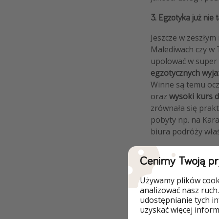
3. Egzotyka już nie 
Jeszcze w zeszłym
Malediwach czy w 
upolować w super 
egzotycznych wyj
Winne są temu ocz
oraz
wysoki kurs d
zrównała się prakt
pobyty np. na Kar
biura podróży właś
Cenimy Twoją p
Używamy plików cooki
analizować nasz ruch.
udostępnianie tych i
uzyskać więcej informa