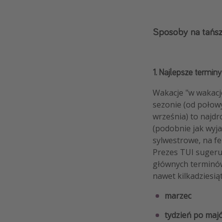
Sposoby na tańs
1. Najlepsze termin
Wakacje "w wakacj
sezonie (od połow
września) to najd
(podobnie jak wyj
sylwestrowe, na fe
Prezes TUI sugeruj
głównych terminów
nawet kilkadziesią
marzec
tydzień po maj