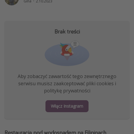
Gina
·
2.10.2023
Weekend dla dwojga
City Break
Hotele SPA i wellness
Brak treści
Sylwester za granicą
Wyjazd na narty
Wyjazdy na Majówkę
Wszystkie
Aby zobaczyć zawartość tego zewnętrznego
Więcej tematów
serwisu musisz zaakceptować pliki cookies i
politykę prywatności
Newsy, ciekawostki, porady podróżnicze
Najlepsze aplikacje podróżnicze
Włącz Instagram
Kalendarz podróży
Restauracja pod wodospadem na Filipinach