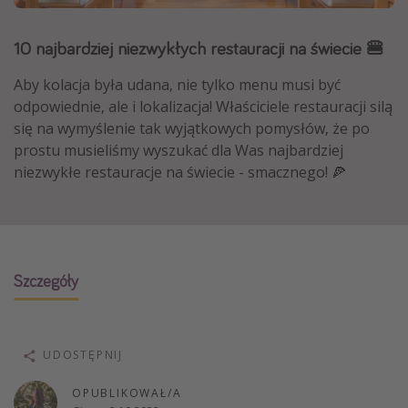
Albania
10 najbardziej niezwykłych restauracji na świecie 🍔
Zanzibar
Polska
Aby kolacja była udana, nie tylko menu musi być
odpowiednie, ale i lokalizacja! Właściciele restauracji silą
Malediwy
się na wymyślenie tak wyjątkowych pomysłów, że po
Azja Południowo-Wschodnia
prostu musieliśmy wyszukać dla Was najbardziej
Tajlandia
niezwykłe restauracje na świecie - smacznego! 🍕
Wszystkie kierunki
Rodzaj wyjazdu
Szczegóły
Wakacje Last Minute
Wakacje All Inclusive
Wakacje do 1000 PLN
UDOSTĘPNIJ
Wakacje z dziećmi
OPUBLIKOWAŁ/A
Noclegi z prywatnym jacuzzi w pokoju/na tarasie