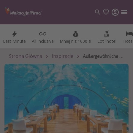
Last Minute
Last Minute
All Inclusive
All Inclusive
Mniej niż 1000 zł
Mniej niż 1000 zł
Lot+hotel
Lot+hotel
Hote
Hote
Kategorie
Loty
Strona Główna
Inspiracje
Außergewöhnliche Restaurants
Hotele
Wakacje
Rejsy
Kierunki
Grecja
Turcja
Egipt