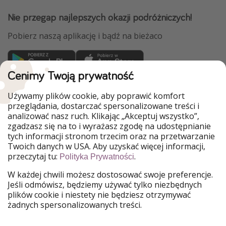
Nie przegap najlepszych okazji podróżniczych!
Pobierz naszą aplikację i bądź na bieżaco
Cenimy Twoją prywatność
WakacyjniPiraci są częścią Grupy HolidayPirates
Używamy plików cookie, aby poprawić komfort
Nasze rynki
przeglądania, dostarczać spersonalizowane treści i
analizować nasz ruch. Klikając „Akceptuj wszystko”,
PiratinViaggio
HolidayPirates
zgadzasz się na to i wyrażasz zgodę na udostępnianie
VakantiePiraten
VoyagesPirates
tych informacji stronom trzecim oraz na przetwarzanie
Ferienpiraten
Urlaubspiraten
Twoich danych w USA. Aby uzyskać więcej informacji,
Urlaubspiraten
ViajerosPiratas
przeczytaj tu:
.
Polityka Prywatności
TravelPirates
W każdej chwili możesz dostosować swoje preferencje.
Nasza grupa
Jeśli odmówisz, będziemy używać tylko niezbędnych
HolidayPirates Group
plików cookie i niestety nie będziesz otrzymywać
żadnych spersonalizowanych treści.
Poznaj nas!
Informacje prawne