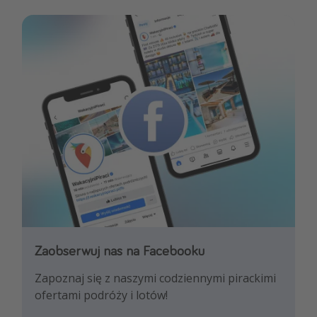
Zaobserwuj nas na Facebooku
Zaobserwuj nas na Instagramie
Zapoznaj się z naszymi codziennymi pirackimi
Pozwól nam zainspirować Cię najnowszymi
ofertami podróży i lotów!
trendami i najlepszymi ofertami
podróżniczymi!