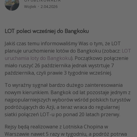
OPUBLIKOWAŁ/A
Wojtek
·
2.04.2026
Weekend dla dwojga
City Break
Hotele SPA i wellness
LOT poleci wcześniej do Bangkoku
Sylwester za granicą
Jakiś czas temu informowaliśmy Was o tym, że LOT
Wyjazd na narty
planuje uruchomienie lotów do Bangkoku (zobacz:
LOT
Wyjazdy na Majówkę
uruchamia loty do Bangkoku
). Początkowo połączenie
miało ruszyć 26 października jednak wystrtuje 7
Wszystkie
października, czyli prawie 3 tygodnie wcześniej.
Więcej tematów
To wyraźny sygnał bardzo dużego zainteresowania
nowym kierunkiem. Bangkok od lat pozostaje jednym z
Newsy, ciekawostki, porady podróżnicze
najpopularniejszych wyborów wśród polskich turystów
Najlepsze aplikacje podróżnicze
podróżujących do Azji, a teraz wraca do regularnej
siatki połączeń LOT-u po ponad 20 latach przerwy.
Kalendarz podróży
Rejsy będą realizowane z Lotniska Chopina w
Warszawie nawet 5 razy w tygodniu, a podróż potrwa