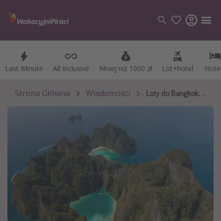
Last Minute
Last Minute
All Inclusive
All Inclusive
Mniej niż 1000 zł
Mniej niż 1000 zł
Lot+hotel
Lot+hotel
Hote
Hote
Kategorie
Loty
Strona Główna
Wiadomości
Loty do Bangkoku wystartują wcześniej
Hotele
Wakacje
Rejsy
Kierunki
Grecja
Turcja
Egipt