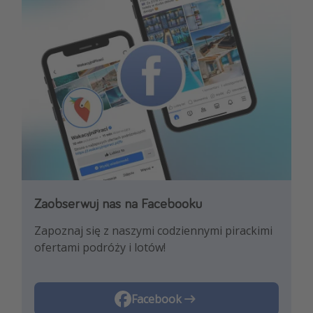
Zaobserwuj nas na Facebooku
Zaobserwuj nas na Instagramie
Zapoznaj się z naszymi codziennymi pirackimi
Pozwól nam zainspirować Cię najnowszymi
ofertami podróży i lotów!
trendami i najlepszymi ofertami
podróżniczymi!
Instagram
Facebook