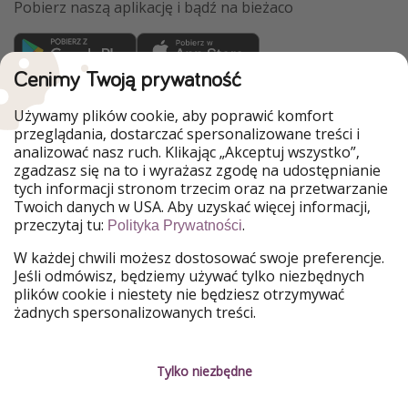
Pobierz naszą aplikację i bądź na bieżaco
Cenimy Twoją prywatność
WakacyjniPiraci są częścią Grupy HolidayPirates
Używamy plików cookie, aby poprawić komfort
Nasze rynki
przeglądania, dostarczać spersonalizowane treści i
analizować nasz ruch. Klikając „Akceptuj wszystko”,
PiratinViaggio
HolidayPirates
zgadzasz się na to i wyrażasz zgodę na udostępnianie
VakantiePiraten
VoyagesPirates
tych informacji stronom trzecim oraz na przetwarzanie
Ferienpiraten
Urlaubspiraten
Twoich danych w USA. Aby uzyskać więcej informacji,
Urlaubspiraten
ViajerosPiratas
przeczytaj tu:
.
Polityka Prywatności
TravelPirates
W każdej chwili możesz dostosować swoje preferencje.
Nasza grupa
Jeśli odmówisz, będziemy używać tylko niezbędnych
HolidayPirates Group
plików cookie i niestety nie będziesz otrzymywać
żadnych spersonalizowanych treści.
Poznaj nas!
Informacje prawne
Praca
Regulamin
Tylko niezbędne
Media
Polityka prywatności