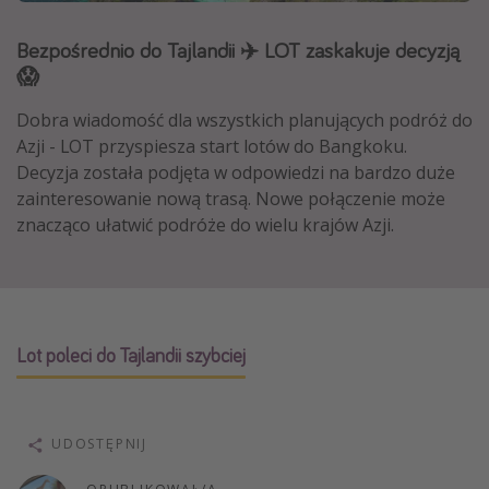
Albania
Bezpośrednio do Tajlandii ✈️ LOT zaskakuje decyzją
Zanzibar
😱
Polska
Dobra wiadomość dla wszystkich planujących podróż do
Malediwy
Azji - LOT przyspiesza start lotów do Bangkoku.
Azja Południowo-Wschodnia
Decyzja została podjęta w odpowiedzi na bardzo duże
zainteresowanie nową trasą. Nowe połączenie może
Tajlandia
znacząco ułatwić podróże do wielu krajów Azji.
Wszystkie kierunki
Rodzaj wyjazdu
Wakacje Last Minute
Lot poleci do Tajlandii szybciej
Wakacje All Inclusive
Wakacje do 1000 PLN
UDOSTĘPNIJ
Wakacje z dziećmi
Noclegi z prywatnym jacuzzi w pokoju/na tarasie