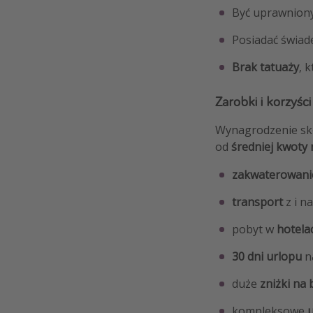
Być uprawnion
Posiadać świa
Brak tatuaży
, 
Zarobki i korzyści
Wynagrodzenie skł
od
średniej kwoty
zakwaterowani
transport
z i na
pobyt w
hotela
30 dni urlopu
n
duże
zniżki na 
kompleksowe