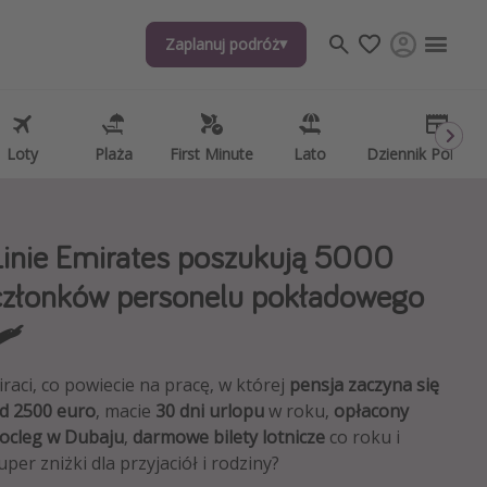
Zaplanuj podróż
Zaplanuj podróż
j tematów
, ciekawostki, porady podróżnicze
psze aplikacje podróżnicze
Loty
Loty
Plaża
Plaża
First Minute
First Minute
Lato
Lato
Dziennik Pokład
Dziennik Pokład
ndarz podróży
Linie Emirates poszukują 5000
członków personelu pokładowego
🛩️
iraci, co powiecie na pracę, w której
pensja zaczyna się
d 2500 euro
, macie
30 dni urlopu
w roku,
opłacony
ocleg w Dubaju
,
darmowe bilety lotnicze
co roku i
uper zniżki dla przyjaciół i rodziny?