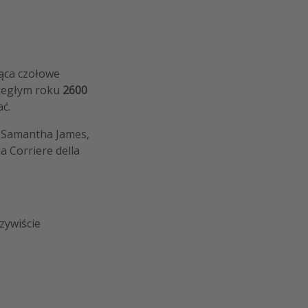
jąca czołowe
biegłym roku
2600
ać.
zi Samantha James,
 Corriere della
zywiście