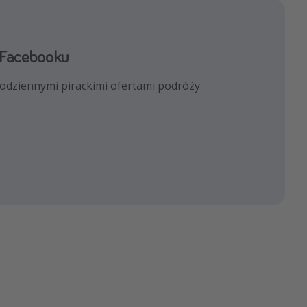
 Facebooku
Instagramie
codziennymi pirackimi ofertami podróży
ć Cię najnowszymi trendami i
dróżniczymi!