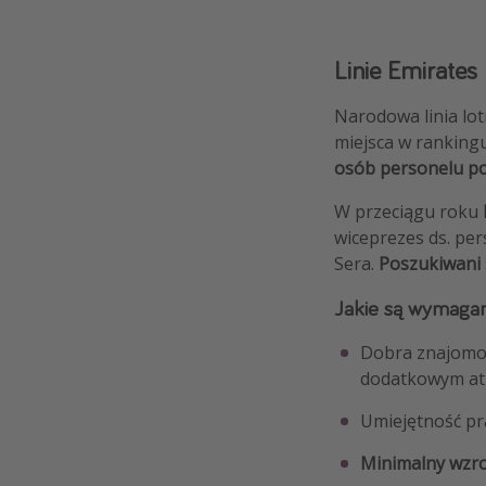
Linie Emirate
Narodowa linia lot
miejsca w ranking
osób personelu p
W przeciągu roku
wiceprezes ds. pe
Sera.
Poszukiwani s
Jakie są wymagan
Dobra znajomo
dodatkowym at
Umiejętność p
Minimalny wzr