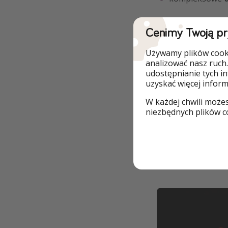
Co więcej, w ramac
Cenimy Twoją p
preferencje dotycz
domu.
Używamy plików cooki
analizować nasz ruch.
Szkolenie przed r
udostępnianie tych i
możecie liczyć na 
uzyskać więcej informa
posługujące się p
W każdej chwili może
niezbędnych plików co
Jeśli chcecie spró
procesie rekrutacj
spotkanie rekrutac
Powodzenia! 🍀