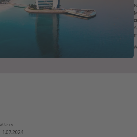
zystkie
N
M
c
A
m
W
WAŁ/A
·
1.07.2024