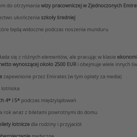
ym do otrzymania
wizy pracowniczej w Zjednoczonych Emira
dectwo ukończenia
szkoły średniej
które będą widoczne podczas noszenia munduru
ada się z różnych elementów, ale pracując w klasie
ekonomi
 netto wynoszącej około 2500 EUR
i obejmuje wiele innych świ
e
zapewnione przez Emirates (w tym opłaty za media)
 lotniska
ch 4* i 5*
podczas międzylądowań
a rok wraz z biletami powrotnymi do domu
bilety lotnicze
dla rodziny i przyjaciół
ubezpieczenie
medyczne