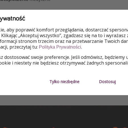
h siatki Emirates (135 miast w 77 krajach) personel pokład
rywatność
ące tras, na których będzie pracować, na przykład po to, aby
e, aby poprawić komfort przeglądania, dostarczać spersonal
 Klikając „Akceptuj wszystko”, zgadzasz się na to i wyrażasz
ozpoczęciem pracy trwa około 8 tygodni i odbywa się w Duba
nformacji stronom trzecim oraz na przetwarzanie Twoich da
wielokulturowy zespół, w którym pracują osoby ze 140 różn
cji, przeczytaj tu:
.
Polityka Prywatności
onad 70 różnymi językami.
sz dostosować swoje preferencje. Jeśli odmówisz, będziemy 
okie i niestety nie będziesz otrzymywać żadnych spersonali
bować swoich sił
-
TUTAJ
możecie zaaplikować
, a także znale
i, w tym różne dni otwarte organizowane w Europie (w Polsce
yjne odbędzie się 9 lipca w Warszawie).
Tylko niezbędne
Dostosuj