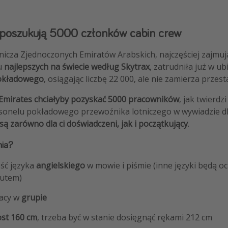
s poszukują 5000 członków cabin crew
nicza Zjednoczonych Emiratów Arabskich, najczęściej zajmu
u
najlepszych na świecie według Skytrax
, zatrudniła już w u
okładowego
, osiągając liczbę 22 000, ale nie zamierza przest
Emirates chciałyby pozyskać 5000 pracowników
, jak twierd
rsonelu pokładowego przewoźnika lotniczego w wywiadzie dla
ą zarówno dla ci doświadczeni, jak i początkujący
.
ia?
ść języka
angielskiego
w mowie i piśmie (inne języki będą oc
utem)
racy w
grupie
ost
160 cm
, trzeba być w stanie dosięgnąć rękami 212 cm