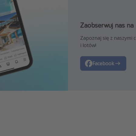
Zaobserwuj nas na
Zaobserwuj nas na 
Zapoznaj się z naszymi 
Pozwól nam zainspirowa
i lotów!
najlepszymi ofertami po
Facebook
Instagram