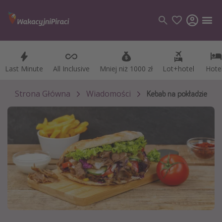
Last Minute
Last Minute
All Inclusive
All Inclusive
Mniej niż 1000 zł
Mniej niż 1000 zł
Lot+hotel
Lot+hotel
Hote
Hote
Kategorie
Loty
Strona Główna
Wiadomości
Kebab na pokładzie
Hotele
Wakacje
Rejsy
Kierunki
Grecja
Turcja
Egipt