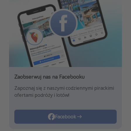
Zaobserwuj nas na Facebooku
Zaobserwuj nas na Instagramie
Zapoznaj się z naszymi codziennymi pirackimi
Pozwól nam zainspirować Cię najnowszymi
ofertami podróży i lotów!
trendami i najlepszymi ofertami
podróżniczymi!
Instagram
Facebook