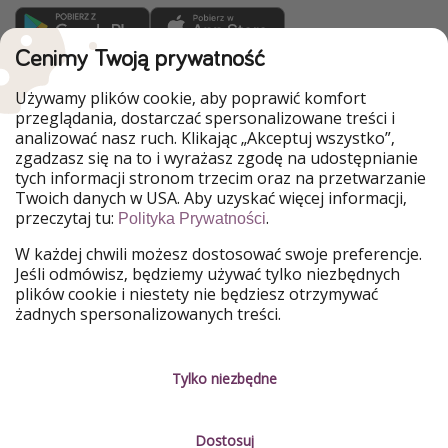
Cenimy Twoją prywatność
WakacyjniPiraci są częścią Grupy HolidayPirates
Używamy plików cookie, aby poprawić komfort
Nasze rynki
przeglądania, dostarczać spersonalizowane treści i
analizować nasz ruch. Klikając „Akceptuj wszystko”,
PiratinViaggio
HolidayPirates
zgadzasz się na to i wyrażasz zgodę na udostępnianie
VakantiePiraten
VoyagesPirates
tych informacji stronom trzecim oraz na przetwarzanie
Ferienpiraten
Urlaubspiraten
Twoich danych w USA. Aby uzyskać więcej informacji,
Urlaubspiraten
ViajerosPiratas
przeczytaj tu:
.
Polityka Prywatności
TravelPirates
W każdej chwili możesz dostosować swoje preferencje.
Nasza grupa
Jeśli odmówisz, będziemy używać tylko niezbędnych
HolidayPirates Group
plików cookie i niestety nie będziesz otrzymywać
żadnych spersonalizowanych treści.
Poznaj nas!
Informacje prawne
Praca
Regulamin
Tylko niezbędne
Media
Polityka prywatności
Dostosuj
Partnerzy
O firmie