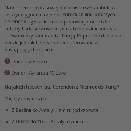
Na konferencji prasowej na lotnisku w Stambule w
Weekend dla dwojga
zeszłym tygodniu rzecznik
tureckich linii lotniczych
City Break
Corendon
ogłosił kulinarną innowację: od 2025 r.
Hotele SPA i wellness
kebaby będą serwowane ponad chmurami podczas
lotów między Niemcami a Turcją. Popularne danie nie
Sylwester za granicą
będzie jednak bezpłatne, lecz oferowane w
Wyjazd na narty
następujących cenach:
Wyjazdy na Majówkę
Döner za 8 Euro
Wszystkie
Döner i Ayran za 10 Euro
Więcej tematów
Na jakich trasach lata Corendon z Niemiec do Turcji?
Newsy, ciekawostki, porady podróżnicze
Między innymi są to:
Najlepsze aplikacje podróżnicze
Z Berlina
do Antalyi i Izmiru (od czerwca)
Kalendarz podróży
Z Düsseldorfu
do Antalyi i Izmiru