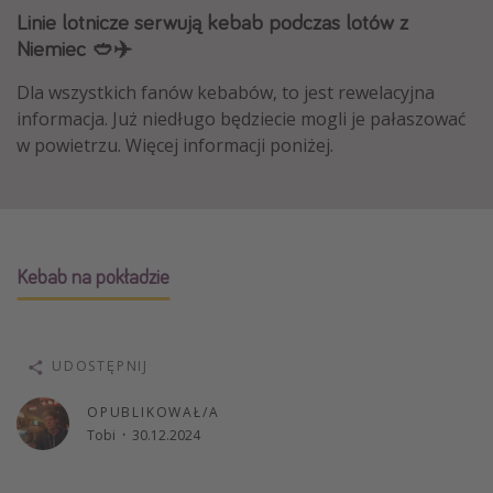
Linie lotnicze serwują kebab podczas lotów z
Albania
Niemiec 🥙✈️
Zanzibar
Dla wszystkich fanów kebabów, to jest rewelacyjna
Polska
informacja. Już niedługo będziecie mogli je pałaszować
Malediwy
w powietrzu. W
ięcej informacji poniżej.
Azja Południowo-Wschodnia
Tajlandia
Wszystkie kierunki
Kebab na pokładzie
Rodzaj wyjazdu
Wakacje Last Minute
UDOSTĘPNIJ
Wakacje All Inclusive
OPUBLIKOWAŁ/A
Wakacje do 1000 PLN
Tobi
·
30.12.2024
Wakacje z dziećmi
Noclegi z prywatnym jacuzzi w pokoju/na tarasie