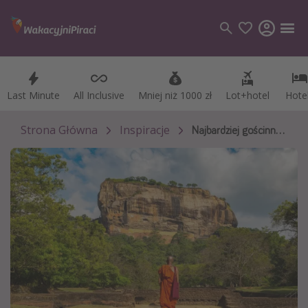
Last Minute
Last Minute
All Inclusive
All Inclusive
Mniej niż 1000 zł
Mniej niż 1000 zł
Lot+hotel
Lot+hotel
Hote
Hote
Kategorie
Loty
Strona Główna
Inspiracje
Najbardziej gościnne miejsca na świecie
Hotele
Wakacje
Rejsy
Kierunki
Grecja
Turcja
Egipt