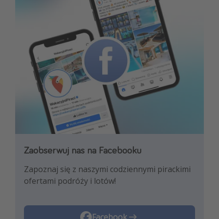
Zaobserwuj nas na Facebooku
Zaobserwuj nas na Instagramie
Zapoznaj się z naszymi codziennymi pirackimi
Pozwól nam zainspirować Cię najnowszymi
ofertami podróży i lotów!
trendami i najlepszymi ofertami
podróżniczymi!
Instagram
Facebook