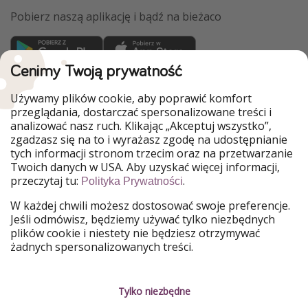
Pobierz naszą aplikację i bądź na bieżaco
Cenimy Twoją prywatność
WakacyjniPiraci są częścią Grupy HolidayPirates
Używamy plików cookie, aby poprawić komfort
Nasze rynki
przeglądania, dostarczać spersonalizowane treści i
analizować nasz ruch. Klikając „Akceptuj wszystko”,
PiratinViaggio
HolidayPirates
zgadzasz się na to i wyrażasz zgodę na udostępnianie
VakantiePiraten
VoyagesPirates
tych informacji stronom trzecim oraz na przetwarzanie
Ferienpiraten
Urlaubspiraten
Twoich danych w USA. Aby uzyskać więcej informacji,
Urlaubspiraten
ViajerosPiratas
przeczytaj tu:
.
Polityka Prywatności
TravelPirates
W każdej chwili możesz dostosować swoje preferencje.
Nasza grupa
Jeśli odmówisz, będziemy używać tylko niezbędnych
HolidayPirates Group
plików cookie i niestety nie będziesz otrzymywać
żadnych spersonalizowanych treści.
Poznaj nas!
Informacje prawne
Praca
Regulamin
Tylko niezbędne