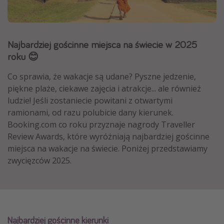
Albania
Zanzibar
Najbardziej gościnne miejsca na świecie w 2025
Polska
roku 😊
Malediwy
Azja Południowo-Wschodnia
Co sprawia, że wakacje są udane? Pyszne jedzenie,
piękne plaże, ciekawe zajęcia i atrakcje... ale również
Tajlandia
ludzie! Jeśli zostaniecie powitani z otwartymi
Wszystkie kierunki
ramionami, od razu polubicie dany kierunek.
Booking.com co roku przyznaje nagrody Traveller
Review Awards, które wyróżniają najbardziej gościnne
Rodzaj wyjazdu
miejsca na wakacje na świecie. Poniżej przedstawiamy
Wakacje Last Minute
zwycięzców 2025.
Wakacje All Inclusive
Wakacje do 1000 PLN
Wakacje z dziećmi
Najbardziej gościnne kierunki
Noclegi z prywatnym jacuzzi w pokoju/na tarasie