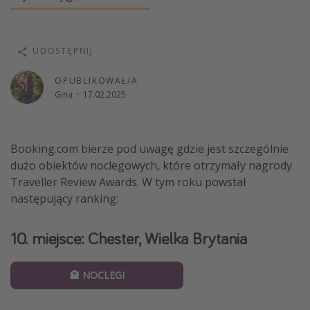
Weekend dla dwojga
City Break
UDOSTĘPNIJ
Hotele SPA i wellness
OPUBLIKOWAŁ/A
Sylwester za granicą
Gina
·
17.02.2025
Wyjazd na narty
Wyjazdy na Majówkę
Booking.com bierze pod uwagę gdzie jest szczególnie
Wszystkie
dużo obiektów noclegowych, które otrzymały nagrody
Traveller Review Awards. W tym roku powstał
Więcej tematów
następujący ranking:
Newsy, ciekawostki, porady podróżnicze
10. miejsce: Chester, Wielka Brytania
Najlepsze aplikacje podróżnicze
Kalendarz podróży
🏩 NOCLEGI