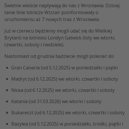
Świetne wieście napływają do nas z Wrocławia. Dzisiaj
Weekend dla dwojga
tanie linie lotnicze Wizzair poinformowały o
City Break
uruchomieniu aż 7 nowych tras z Wrocławia.
Hotele SPA i wellness
Już w czerwcu będziemy mogli udać się do Wielkiej
Sylwester za granicą
Brytanii na lotnisko Londyn Gatwick (loty we wtorki,
Wyjazd na narty
czwartki, soboty i niedziele).
Wyjazdy na Majówkę
Nastomiast od grudnia będziecie mogli polecieć do:
Wszystkie
Gran Canaria (od 5.12.2025) w poniedziałki i piątki
Madryt (od 6.12.2025) we wtorki, czwartki i soboty
Więcej tematów
Nicea (od 6.12.2025) we wtorki, czwartki i soboty
Newsy, ciekawostki, porady podróżnicze
Najlepsze aplikacje podróżnicze
Katania (od 31.03.2026) we wtorki i soboty
Kalendarz podróży
Bukareszt (od 6.12.2025) we wtorki, czwartki i soboty
Bazylea (od 5.12.2025) w poniedziałki, środki, piątki i