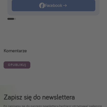
Instagram
Facebook
Komentarze
OPUBLIKUJ
Zapisz się do newslettera
Po zapisaniu się do naszego newslettera będziesz otrzymywać najlepsze