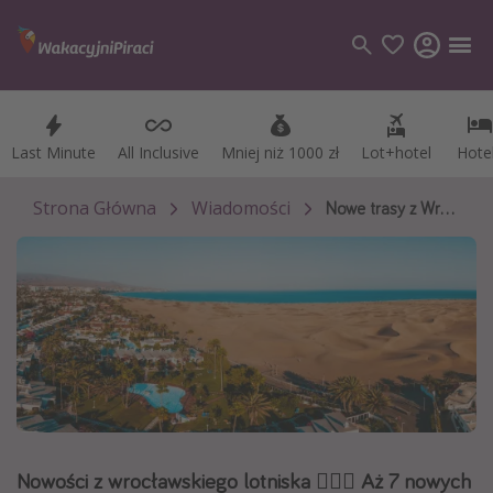
Last Minute
Last Minute
All Inclusive
All Inclusive
Mniej niż 1000 zł
Mniej niż 1000 zł
Lot+hotel
Lot+hotel
Hote
Hote
Kategorie
Loty
Strona Główna
Wiadomości
Nowe trasy z Wrocławia
Hotele
Wakacje
Rejsy
Kierunki
Grecja
Turcja
Nowości z wrocławskiego lotniska 🧑🏻‍✈️ Aż 7 nowych
Egipt