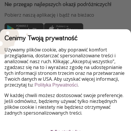
Nie przegap najlepszych okazji podróżniczych!
Pobierz naszą aplikację i bądź na bieżaco
Cenimy Twoją prywatność
WakacyjniPiraci są częścią Grupy HolidayPirates
Używamy plików cookie, aby poprawić komfort
Nasze rynki
przeglądania, dostarczać spersonalizowane treści i
analizować nasz ruch. Klikając „Akceptuj wszystko”,
PiratinViaggio
HolidayPirates
zgadzasz się na to i wyrażasz zgodę na udostępnianie
VakantiePiraten
VoyagesPirates
tych informacji stronom trzecim oraz na przetwarzanie
Ferienpiraten
Urlaubspiraten
Twoich danych w USA. Aby uzyskać więcej informacji,
Urlaubspiraten
ViajerosPiratas
przeczytaj tu:
.
Polityka Prywatności
TravelPirates
W każdej chwili możesz dostosować swoje preferencje.
Nasza grupa
Jeśli odmówisz, będziemy używać tylko niezbędnych
HolidayPirates Group
plików cookie i niestety nie będziesz otrzymywać
żadnych spersonalizowanych treści.
Poznaj nas!
Informacje prawne
Praca
Regulamin