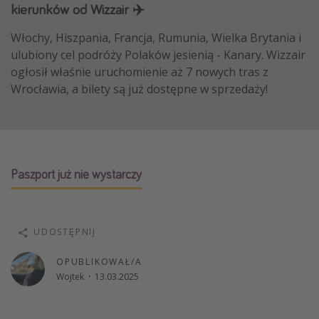
kierunków od Wizzair ✈️
Albania
Włochy, Hiszpania, Francja, Rumunia, Wielka Brytania i
Zanzibar
ulubiony cel podróży Polaków jesienią - Kanary. Wizzair
Polska
ogłosił właśnie uruchomienie aż 7 nowych tras z
Malediwy
Wrocławia, a bilety są już dostępne w sprzedaży!
Azja Południowo-Wschodnia
Tajlandia
Wszystkie kierunki
Paszport już nie wystarczy
Rodzaj wyjazdu
Wakacje Last Minute
UDOSTĘPNIJ
Wakacje All Inclusive
OPUBLIKOWAŁ/A
Wakacje do 1000 PLN
Wojtek
·
13.03.2025
Wakacje z dziećmi
Noclegi z prywatnym jacuzzi w pokoju/na tarasie