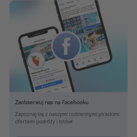
Zaobserwuj nas na Facebooku
Zaobserwuj nas na Instagramie
Zapoznaj się z naszymi codziennymi pirackimi
Pozwól nam zainspirować Cię najnowszymi
ofertami podróży i lotów!
trendami i najlepszymi ofertami
podróżniczymi!