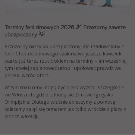
Albania
Zanzibar
Terminy ferii zimowych 2026 🎿 Przezorny zawsze
Polska
ubezpieczony 💡
Malediwy
Azja Południowo-Wschodnia
Przezorny nie tylko ubezpieczony, ale i zadowolony z
ferii! Choć do zimowego szaleństwa jeszcze kawałek,
Tajlandia
warto już teraz rzucić okiem na terminy – im wcześniej,
Wszystkie kierunki
tym łatwiej zaplanować urlop i upolować prawdziwe
perełki wśród ofert.
Rodzaj wyjazdu
W tym roku ceny mogą być nieco wyższe, szczególnie
Wakacje Last Minute
we Włoszech, gdzie odbędą się Zimowe Igrzyska
Olimpijskie. Dlatego właśnie spieszymy z pomocą i
Wakacje All Inclusive
zalecamy zająć się tematem jak tylko wrócicie z plaży z
Wakacje do 1000 PLN
letnich wakacji.
Wakacje z dziećmi
Noclegi z prywatnym jacuzzi w pokoju/na tarasie