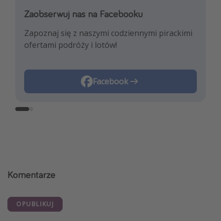
Zaobserwuj nas na Facebooku
Zaobserwuj nas na Instagramie
Zapoznaj się z naszymi codziennymi pirackimi
Pozwól nam zainspirować Cię najnowszymi
ofertami podróży i lotów!
trendami i najlepszymi ofertami
podróżniczymi!
Instagram
Facebook
Komentarze
OPUBLIKUJ