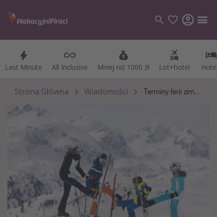
Last Minute
Last Minute
All Inclusive
All Inclusive
Mniej niż 1000 zł
Mniej niż 1000 zł
Lot+hotel
Lot+hotel
Hote
Hote
Kategorie
Loty
Strona Główna
Wiadomości
Terminy ferii zimowych 2026
Hotele
Wakacje
Rejsy
Kierunki
Grecja
Turcja
Egipt