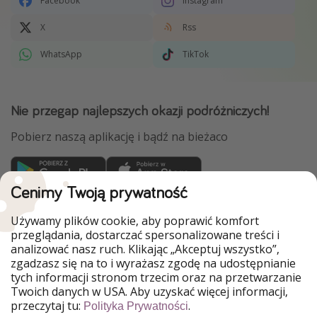
Facebook
Instagram
X
Rss
WhatsApp
TikTok
Nie przegap najlepszych okazji podróżniczych!
Pobierz naszą aplikację i bądź na bieżaco
Cenimy Twoją prywatność
WakacyjniPiraci są częścią Grupy HolidayPirates
Używamy plików cookie, aby poprawić komfort
Nasze rynki
przeglądania, dostarczać spersonalizowane treści i
analizować nasz ruch. Klikając „Akceptuj wszystko”,
PiratinViaggio
HolidayPirates
zgadzasz się na to i wyrażasz zgodę na udostępnianie
VakantiePiraten
VoyagesPirates
tych informacji stronom trzecim oraz na przetwarzanie
Ferienpiraten
Urlaubspiraten
Twoich danych w USA. Aby uzyskać więcej informacji,
Urlaubspiraten
ViajerosPiratas
przeczytaj tu:
.
Polityka Prywatności
TravelPirates