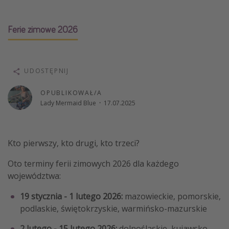
Weekend dla dwojga
Ferie zimowe 2026
City Break
Hotele SPA i wellness
Sylwester za granicą
UDOSTĘPNIJ
Wyjazd na narty
OPUBLIKOWAŁ/A
Wyjazdy na Majówkę
Lady Mermaid Blue
·
17.07.2025
Wszystkie
Więcej tematów
Kto pierwszy, kto drugi, kto trzeci?
Newsy, ciekawostki, porady podróżnicze
Oto terminy ferii zimowych 2026 dla każdego
województwa:
Najlepsze aplikacje podróżnicze
Kalendarz podróży
19 stycznia - 1 lutego 2026:
mazowieckie, pomorskie,
podlaskie, świętokrzyskie, warmińsko-mazurskie
2 lutego - 15 lutego 2026:
dolnośląskie, kujawsko-