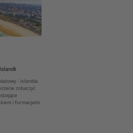
slandii
ażowy - Islandia.
ożecie zobaczyć
edzające
skiem i formacjami