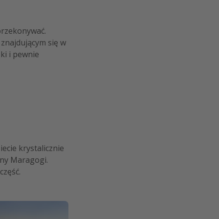
 przekonywać.
 znajdującym się w
ki i pewnie
cie krystalicznie
eny Maragogi.
część.