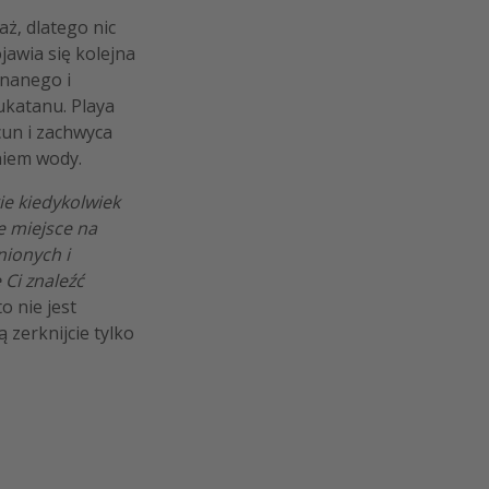
aż, dlatego nic
jawia się kolejna
znanego i
ukatanu. Playa
cun i zachwyca
niem wody.
kie kiedykolwiek
e miejsce na
ionych i
Ci znaleźć
. to nie jest
 zerknijcie tylko