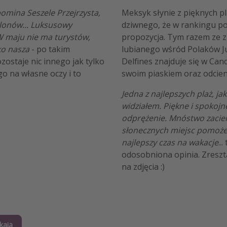
pomina Seszele Przejrzysta,
Meksyk słynie z pięknych pl
glonów... Luksusowy
dziwnego, że w rankingu po
W maju nie ma turystów,
propozycja. Tym razem ze 
ko nasza
- po takim
lubianego wśród Polaków J
ostaje nic innego jak tylko
Delfines znajduje się w Can
o na własne oczy i to
swoim piaskiem oraz odcie
Jedna z najlepszych plaż, ja
widziałem. Piękne i spokojn
odprężenie. Mnóstwo zacien
słonecznych miejsc pomoże 
najlepszy czas na wakacje
..
odosobniona opinia. Zresztą
na zdjęcia :)
kają