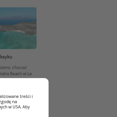
eksyku
ziemi, chociaż
andra Beach w La
urkusem wody i
ody sprawiają, że
ze swoimi
izowane treści i
 zgodę na
nych w USA. Aby