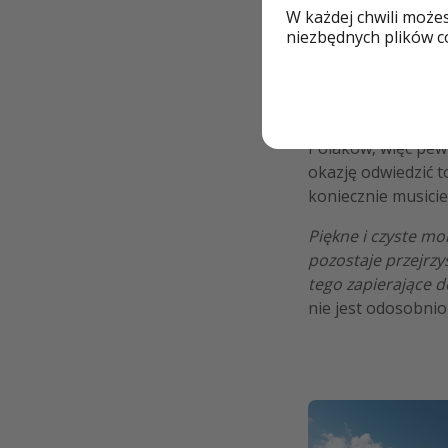
W każdej chwili może
niezbędnych plików co
20 - Tropea Beac
Włochy to bardzo 
Polaków, więc pewn
okazję odwiedzić to 
koniecznie musicie
Piękne i czyste mo
pozostaje przejrz
tego zapierające d
nie jest odosobni