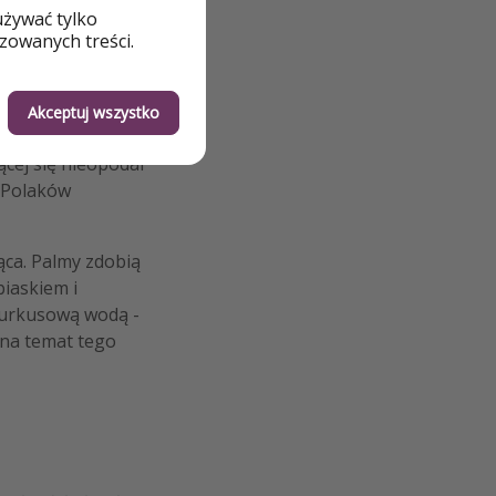
używać tylko
zowanych treści.
ku
Akceptuj wszystko
Tym razem na
ącej się nieopodal
 Polaków
ąca. Palmy zdobią
piaskiem i
 turkusową wodą -
i na temat tego