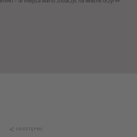
erełki – te miejsca warto zobaczyć na własne oczy! 👀
UDOSTĘPNIJ