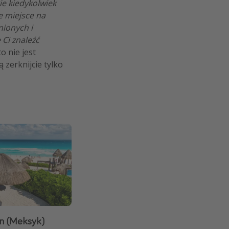
kie kiedykolwiek
e miejsce na
ionych i
Ci znaleźć
. to nie jest
 zerknijcie tylko
an (Meksyk)