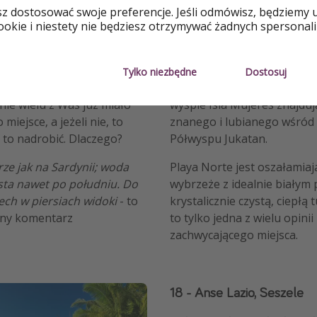
sz dostosować swoje preferencje. Jeśli odmówisz, będziemy 
okie i niestety nie będziesz otrzymywać żadnych spersonali
h, Włochy
19 - Playa Norte w Meksy
Tylko niezbędne
Dostosuj
popularny kierunek wśród
Kolejna plaża w Meksyku. 
ie wielu z Was już miało
wyspie Isla Mujeres znajduj
miejsce, a jeżeli nie, to
znanego i lubianego wśród
 to nadrobić. Dlaczego?
Półwyspu Jukatan.
rze jak na Sardynii; woda
Playa Norte jest oszałamiaj
ysta nawet po południu. Do
wybrzeże z idealnie białym 
ech w piersiach widoki
- to
krystalicznie czystą, ciepłą
ony komentarz
to tylko jedna z wielu opini
zachwycającego miejsca.
18 - Anse Lazio, Seszele