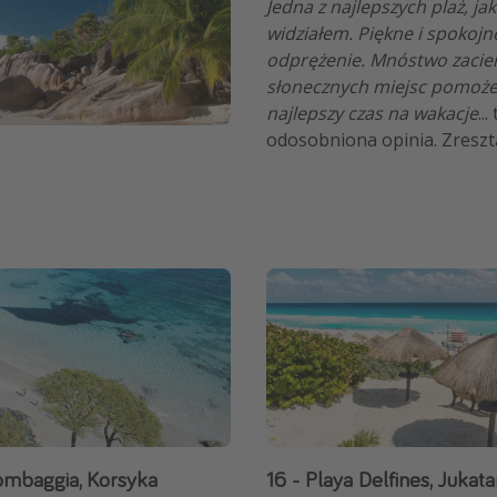
Jedna z najlepszych plaż, ja
widziałem. Piękne i spokojn
odprężenie. Mnóstwo zacien
słonecznych miejsc pomoże 
najlepszy czas na wakacje
..
odosobniona opinia. Zresztą
lombaggia, Korsyka
16 - Playa Delfines, Jukat