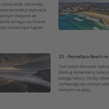
czystą wodę i doceniają
pacerów wzdłuż wybrzeża.
świetnym miejscem do
żnie od tego czy chcecie
ażyć słonecznych kąpieli.
23 - Reynisfjara Beach na I
Tym razem kierunek mało pl
Według komentarzy tutaj m
potęgę natury. Osoby odwi
zachwycają się czarnym pia
skalnymi na plaży.