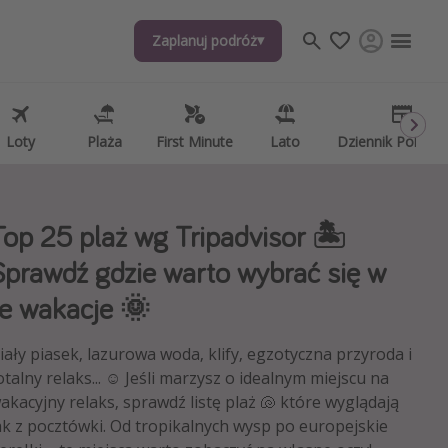
Zaplanuj podróż
Zaplanuj podróż
j tematów
, ciekawostki, porady podróżnicze
psze aplikacje podróżnicze
Loty
Loty
Plaża
Plaża
First Minute
First Minute
Lato
Lato
Dziennik Pokład
Dziennik Pokład
ndarz podróży
Top 25 plaż wg Tripadvisor 🏝️
Sprawdź gdzie warto wybrać się w
te wakacje 🌞
iały piasek, lazurowa woda, klify, egzotyczna przyroda i
otalny relaks... ☺️ Jeśli marzysz o idealnym miejscu na
akacyjny relaks, sprawdź listę plaż 🐚 które wyglądają
ak z pocztówki. Od tropikalnych wysp po europejskie