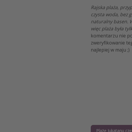
Rajska plaża, przy
czysta woda, bez 
naturalny basen. 
więc plaża była tyl
komentarzu nie poz
zweryfikowanie teg
najlepiej w maju ;)
Plaże Jukatanu cze