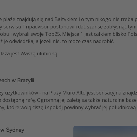
plaże znajdują się nad Bałtykiem i o tym nikogo nie treba
 serwisu Tripadvisor postanowili dać szansę zabłysnąć tym
obu i wybrali swoje Top25. Miejsce 1 jest całkiem blisko Pols
 je odwiedziła, a jeżeli nie, to może czas nadrobić.
plaża jest Waszą ulubioną.
ach w Brazylii
użytkowników - na Plaży Muro Alto jest sensacyjna znajdzie
o dostępną rafę. Ogromną jej zaletą są także naturalne bas
y, które wolą ciszę i spokój powinny wybrać jej południową 
h w Sydney