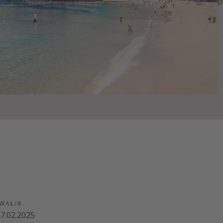
p
zystkie
WAŁ/A
7.02.2025