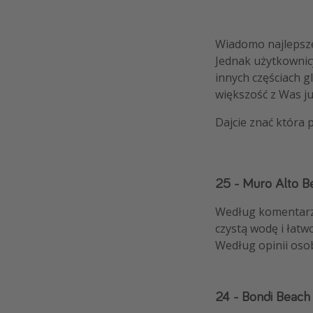
Wiadomo najlepsze 
Jednak użytkownicy
innych częściach gl
większość z Was już
Dajcie znać która 
25
-
Muro Alto Be
Według komentarzy 
czystą wodę i łatw
Według opinii osob
24 - Bondi Beac