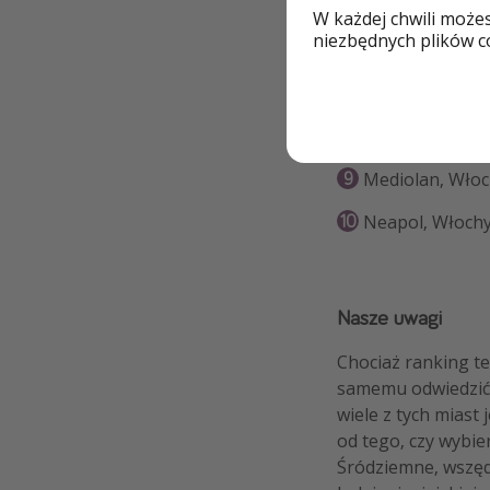
Berlin, Niemcy 
W każdej chwili może
niezbędnych plików co
Palma de Mallor
Kopenhaga, Dan
Lizbona, Portug
Mediolan, Włoc
Neapol, Włochy
Nasze uwagi
Chociaż ranking te
samemu odwiedzić t
wiele z tych miast
od tego, czy wybie
Śródziemne, wszędz