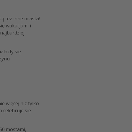
ą też inne miasta!
ię wakacjami i
najbardziej
alazły się
azynu
ie więcej niż tylko
 celebruje się
.
 50 mostami,