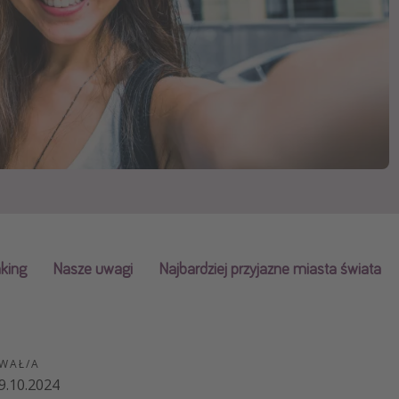
zystkie
nking
Nasze uwagi
Najbardziej przyjazne miasta świata
WAŁ/A
9.10.2024