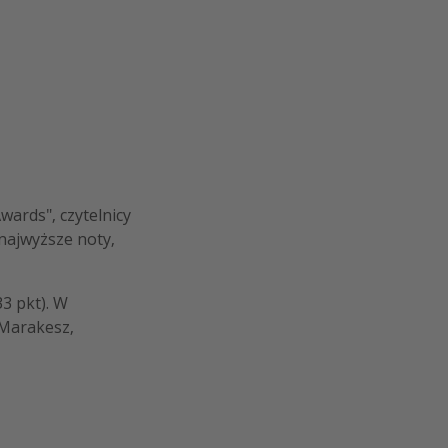
ards", czytelnicy
 najwyższe noty,
33 pkt). W
 Marakesz,