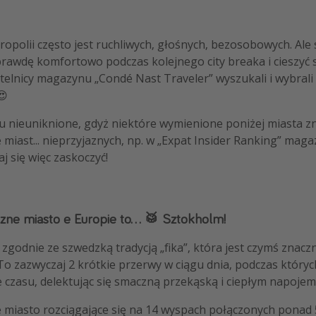
opolii często jest ruchliwych, głośnych, bezosobowych. Ale s
rawdę komfortowo podczas kolejnego city breaka i cieszyć s
elnicy magazynu „Condé Nast Traveler” wyszukali i wybrali 
😍
u nieuniknione, gdyż niektóre wymienione poniżej miasta zn
miast... nieprzyjaznych, np. w „Expat Insider Ranking” mag
aj się więc zaskoczyć!
azne miasto e Europie to... 🥁 Sztokholm!
e zgodnie ze szwedzką tradycją „fika”, która jest czymś znaczn
o zazwyczaj 2 krótkie przerwy w ciągu dnia, podczas których
czasu, delektując się smaczną przekąską i ciepłym napojem
e miasto rozciągające się na 14 wyspach połączonych ponad