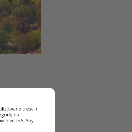
izowane treści i
 zgodę na
nych w USA. Aby