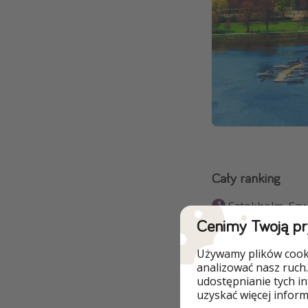
Cały ranking
Sztokholm, Szwe
Cenimy Twoją p
Budapeszt, Węg
Używamy plików cooki
Walencja, Hiszp
analizować nasz ruch.
udostępnianie tych i
Wiedeń, Austria
uzyskać więcej informa