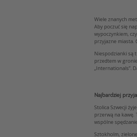
Wiele znanych metr
Aby poczuć się nap
wypoczynkiem, czyt
przyjazne miasta. 
Niespodzianki są t
przedtem w gronie 
„Internationals”. D
Najbardziej przyj
Stolica Szwecji żyj
przerwą na kawę. T
wspólne spędzanie 
Sztokholm, zielon