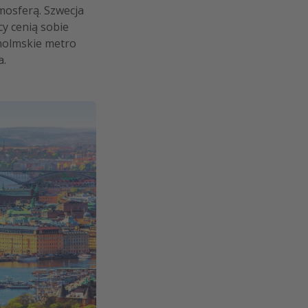
mosferą. Szwecja
cy cenią sobie
kholmskie metro
a.