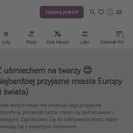
Zaplanuj podróż
Zaplanuj podróż
j tematów
, ciekawostki, porady podróżnicze
psze aplikacje podróżnicze
Loty
Loty
Plaża
Plaża
First Minute
First Minute
Lato
Lato
Dziennik Pokład
Dziennik Pokład
ndarz podróży
Z uśmiechem na twarzy 😊
Najbardziej przyjazne miasta Europy
i świata)
iele dużych miast nie emanuje zbyt przyjazną
tmosferą, ponieważ ludzie często są zestresowani i
abiegani. Zapraszamy Cię do odkrywania miast, które
owitają Cię z otwartymi ramionami.