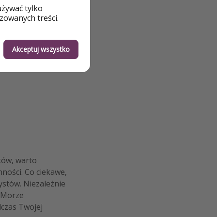
używać tylko
zowanych treści.
Akceptuj wszystko
ków, warto
nności. Co ciekawe,
ystów. Niezależnie
d Morze
dczas Twojej