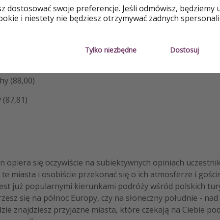
(89,71)
sz dostosować swoje preferencje. Jeśli odmówisz, będziemy 
okie i niestety nie będziesz otrzymywać żadnych spersonali
ca, Hiszpania (89,71)
ia (89,36)
Tylko niezbędne
Dostosuj
alia (88,38)
hy (88,00)
 (87,81)
n opiera się oczywiście na subiektywnych opiniach uczestni
e miasta i osobiście przekonać się o ich atmosferze i gości
 jest już popularnymi kierunkami podróży wśród polskich tur
rzesz się na północ Europy, czy na słoneczny południe - na
ie znajdziesz przyjazne miasta, które czekają na Ciebie po