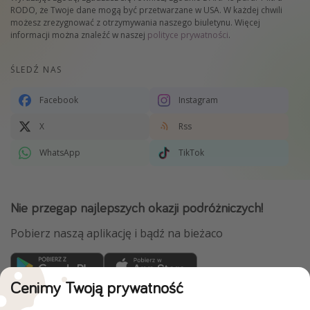
RODO, że Twoje dane mogą być przetwarzane w USA. W każdej chwili
możesz zrezygnować z otrzymywania naszego biuletynu. Więcej
informacji można znaleźć w naszej
polityce prywatności
.
ŚLEDŹ NAS
Facebook
Instagram
X
Rss
WhatsApp
TikTok
Nie przegap najlepszych okazji podróżniczych!
Pobierz naszą aplikację i bądź na bieżaco
Cenimy Twoją prywatność
WakacyjniPiraci są częścią Grupy HolidayPirates