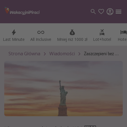
Last Minute
Last Minute
All Inclusive
All Inclusive
Mniej niż 1000 zł
Mniej niż 1000 zł
Lot+hotel
Lot+hotel
Hote
Hote
Kategorie
Loty
Strona Główna
Wiadomości
Zaszczepieni bez testów
Hotele
Wakacje
Rejsy
Kierunki
Grecja
Turcja
Egipt