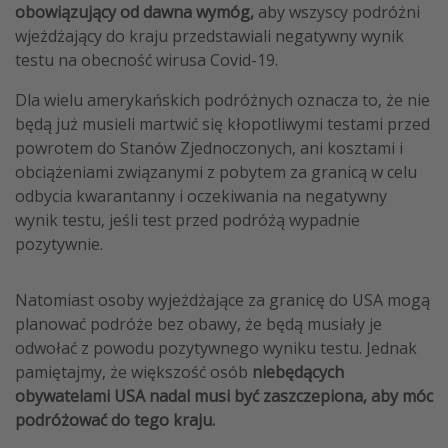
obowiązujący od dawna wymóg,
aby wszyscy podróżni
Weekend dla dwojga
wjeżdżający do kraju przedstawiali negatywny wynik
City Break
testu na obecność wirusa Covid-19.
Hotele SPA i wellness
Dla wielu amerykańskich podróżnych oznacza to, że nie
Sylwester za granicą
będą już musieli martwić się kłopotliwymi testami przed
powrotem do Stanów Zjednoczonych, ani kosztami i
Wyjazd na narty
obciążeniami związanymi z pobytem za granicą w celu
Wyjazdy na Majówkę
odbycia kwarantanny i oczekiwania na negatywny
Wszystkie
wynik testu, jeśli test przed podróżą wypadnie
pozytywnie.
Więcej tematów
Natomiast osoby wyjeżdżające za granicę do USA mogą
Newsy, ciekawostki, porady podróżnicze
planować podróże bez obawy, że będą musiały je
Najlepsze aplikacje podróżnicze
odwołać z powodu pozytywnego wyniku testu. Jednak
pamiętajmy, że większość osób
niebędących
Kalendarz podróży
obywatelami USA nadal musi być zaszczepiona, aby móc
podróżować do tego kraju.