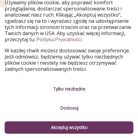
Używamy plików cookie, aby poprawić komfort
Nasze rynki
przeglądania, dostarczać spersonalizowane treści i
analizować nasz ruch. Klikając „Akceptuj wszystko”,
PiratinViaggio
HolidayPirates
zgadzasz się na to i wyrażasz zgodę na udostępnianie
VakantiePiraten
VoyagesPirates
tych informacji stronom trzecim oraz na przetwarzanie
Ferienpiraten
Urlaubspiraten
Twoich danych w USA. Aby uzyskać więcej informacji,
Urlaubspiraten
ViajerosPiratas
przeczytaj tu:
.
Polityka Prywatności
TravelPirates
W każdej chwili możesz dostosować swoje preferencje.
Nasza grupa
Jeśli odmówisz, będziemy używać tylko niezbędnych
HolidayPirates Group
plików cookie i niestety nie będziesz otrzymywać
żadnych spersonalizowanych treści.
Poznaj nas!
Informacje prawne
Praca
Regulamin
Tylko niezbędne
Media
Polityka prywatności
Dostosuj
Partnerzy
O firmie
Zrównoważony rozwój
Zarządzanie usługami
Akceptuj wszystko