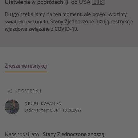
Ułatwienia w podróżach ✈️ do USA 🇺🇸
Albania
Długo czekaliśmy na ten moment, ale powoli widzimy
Zanzibar
światełko w tunelu.
Stany Zjednoczone luzują restrykcje
Polska
wjazdowe związane z COVID-19.
Malediwy
Azja Południowo-Wschodnia
Tajlandia
Znoszenie resrtykcji
Wszystkie kierunki
Rodzaj wyjazdu
UDOSTĘPNIJ
Wakacje Last Minute
OPUBLIKOWAŁ/A
Wakacje All Inclusive
Lady Mermaid Blue
·
13.06.2022
Wakacje do 1000 PLN
Wakacje z dziećmi
Nadchodzi lato i
Stany Zjednoczone znoszą
Noclegi z prywatnym jacuzzi w pokoju/na tarasie