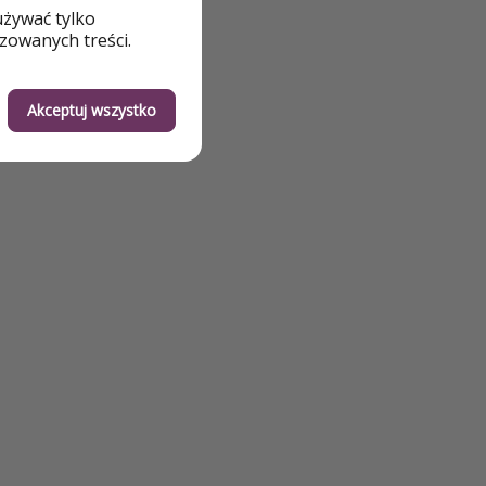
używać tylko
ve
zowanych treści.
Akceptuj wszystko