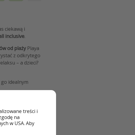
s ciekawą i
all inclusive
.
ów od plaży
Playa
ystać z odkrytego
elaksu – a dzieci?
i go idealnym
.
izowane treści i
 zgodę na
nych w USA. Aby