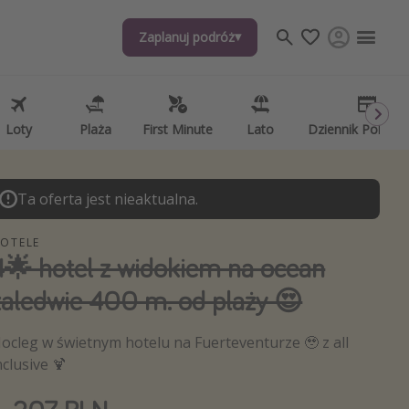
Zaplanuj podróż
j tematów
, ciekawostki, porady podróżnicze
psze aplikacje podróżnicze
Loty
Plaża
First Minute
Lato
Dziennik Pokład
ndarz podróży
Ta oferta jest nieaktualna.
OTELE
4🌟 hotel z widokiem na ocean
zaledwie 400 m. od plaży 😍
ocleg w świetnym hotelu na Fuerteventurze 🥹 z all
nclusive 🍹