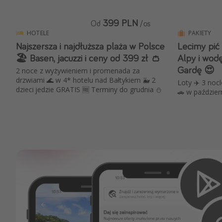
399 PLN
Od
/os
HOTELE
PAKIETY
Najszersza i najdłuższa plaża w Polsce
Lecimy pić
🏖️ Basen, jacuzzi i ceny od 399 zł 👛
Alpy i wod
Gardę 😍
2 noce z wyżywieniem i promenada za
drzwiami 🌊 w 4* hotelu nad Bałtykiem 🐳 2
Loty ✈️ 3 noc
dzieci jedzie GRATIS 🆓 Terminy do grudnia ⛄️
🚗 w paździer