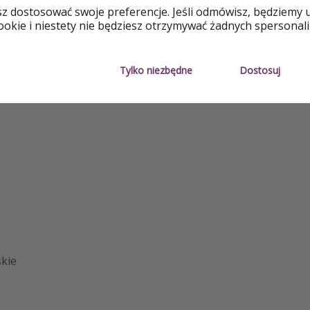
sz dostosować swoje preferencje. Jeśli odmówisz, będziemy 
cja
Blisko plaży
All Inclusi
okie i niestety nie będziesz otrzymywać żadnych spersonali
Tylko niezbędne
Dostosuj
kie