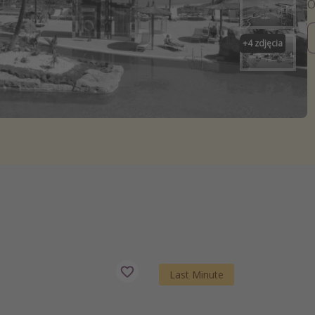
zystkie
+
4
zdjęcia
Last Minute