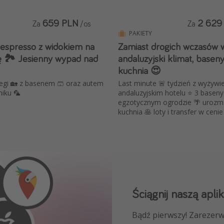
659 PLN
2 629
Za
/os
Za
PAKIETY
 espresso z widokiem na
Zamiast drogich wczasów w
ę 🏞️ Jesienny wypad nad
andaluzyjski klimat, basen
kuchnia 😍
legi 🏡 z basenem 🩳 oraz autem
Last minute 🚨 tydzień z wyżyw
niku 🦜
andaluzyjskim hotelu ⭐ 3 basen
egzotycznym ogrodzie 🌴 urozm
kuchnia 🥞 loty i transfer w cenie
Ściągnij naszą aplik
Dołącz do naszego
Bądź pierwszy! Zarezerw
NAJLEPSZE oferty podróż