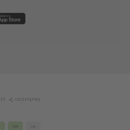
ISZ
UDOSTĘPNIJ
j
Cze
Lip