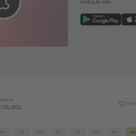
zrobią to inni.
Dołącz teraz
WAŁ/A
ZAP
1.05.2025
Paź
Lis
Gru
Sty
Lut
Mar
Kwi
Ma