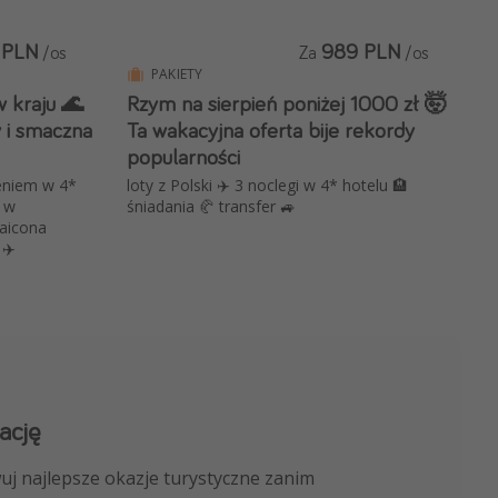
 PLN
989 PLN
/os
Za
/os
PAKIETY
 kraju 🌊
Rzym na sierpień poniżej 1000 zł 🤯
y i smaczna
Ta wakacyjna oferta bije rekordy
popularności
ieniem w 4*
loty z Polski ✈️ 3 noclegi w 4* hotelu 🏨
y w
śniadania 🥐 transfer 🚙
aicona
 ✈️
ację
 kanału na WhatsApp
uj najlepsze okazje turystyczne zanim
nicze, porady ekspertów i wiele więcej!