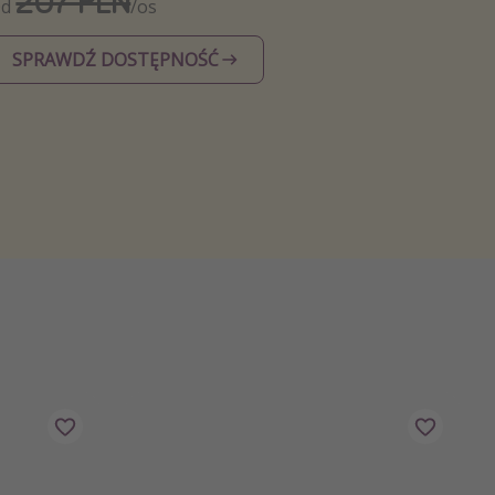
207 PLN
Od
/os
SPRAWDŹ DOSTĘPNOŚĆ