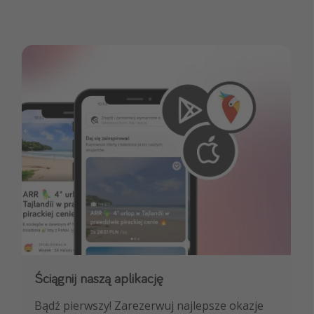
Ściągnij naszą aplikację
Dołącz do naszego kanału na WhatsApp
Bądź pierwszy! Zarezerwuj najlepsze okazje
NAJLEPSZE oferty podróżnicze, porady