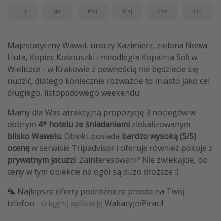
Lut
Mar
Kwi
Maj
Cze
Lip
Majestatyczny Wawel, uroczy Kazimierz, zielona Nowa
Huta, Kopiec Kościuszki i nieodległa Kopalnia Soli w
Wieliczce - w Krakowie z pewnością nie będziecie się
nudzić, dlatego koniecznie rozważcie to miasto jako cel
długiego, listopadowego weekendu.
Mamy dla Was atrakcyjną propozycję 3 noclegów w
dobrym
4* hotelu ze śniadaniami
zlokalizowanym
blisko Wawelu
. Obiekt posiada
bardzo wysoką (5/5)
ocenę
w serwisie Tripadvisor i oferuje również pokoje z
prywatnym jacuzzi
. Zainteresowani? Nie zwlekajcie, bo
ceny w tym obiekcie na ogół są dużo droższe :)
🦜 Najlepsze oferty podróżnicze prosto na Twój
telefon -
ściągnij aplikację
WakacyjniPiraci!