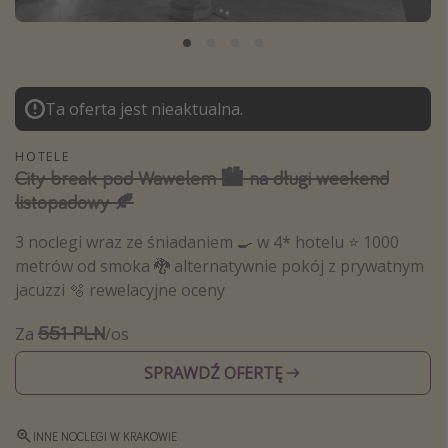
Albania
Zanzibar
Polska
Ta oferta jest nieaktualna.
Malediwy
Azja Południowo-Wschodnia
HOTELE
City break pod Wawelem 🏙️ na długi weekend
Tajlandia
listopadowy 🍂
Wszystkie kierunki
3 noclegi wraz ze śniadaniem 🍳 w 4* hotelu ⭐ 1000
metrów od smoka 🐉 alternatywnie pokój z prywatnym
Rodzaj wyjazdu
jacuzzi 🫧 rewelacyjne oceny
Wakacje Last Minute
551 PLN
Za
/os
Wakacje All Inclusive
SPRAWDŹ OFERTĘ
Wakacje do 1000 PLN
Wakacje z dziećmi
INNE NOCLEGI W KRAKOWIE
Noclegi z prywatnym jacuzzi w pokoju/na tarasie