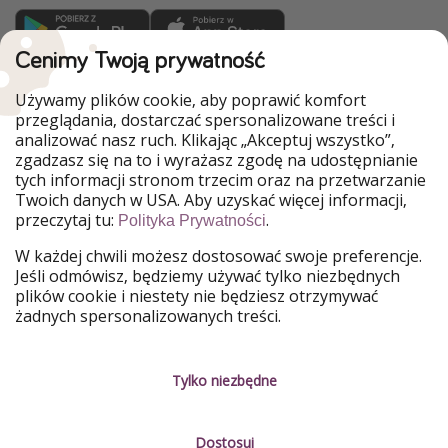
Cenimy Twoją prywatność
WakacyjniPiraci są częścią Grupy HolidayPirates
Używamy plików cookie, aby poprawić komfort
Nasze rynki
przeglądania, dostarczać spersonalizowane treści i
analizować nasz ruch. Klikając „Akceptuj wszystko”,
PiratinViaggio
HolidayPirates
zgadzasz się na to i wyrażasz zgodę na udostępnianie
VakantiePiraten
VoyagesPirates
tych informacji stronom trzecim oraz na przetwarzanie
Ferienpiraten
Urlaubspiraten
Twoich danych w USA. Aby uzyskać więcej informacji,
Urlaubspiraten
ViajerosPiratas
przeczytaj tu:
.
Polityka Prywatności
TravelPirates
W każdej chwili możesz dostosować swoje preferencje.
Nasza grupa
Jeśli odmówisz, będziemy używać tylko niezbędnych
HolidayPirates Group
plików cookie i niestety nie będziesz otrzymywać
żadnych spersonalizowanych treści.
Poznaj nas!
Informacje prawne
Praca
Regulamin
Tylko niezbędne
Media
Polityka prywatności
Dostosuj
Partnerzy
O firmie