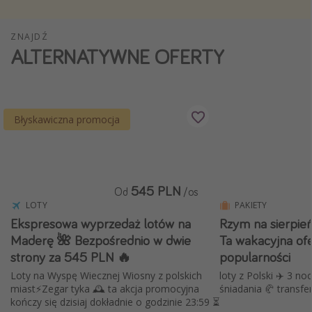
Weekend dla dwojga
ZNAJDŹ
City Break
ALTERNATYWNE OFERTY
Hotele SPA i wellness
Sylwester za granicą
Wyjazd na narty
Błyskawiczna promocja
Wyjazdy na Majówkę
Wszystkie
545 PLN
Od
/os
Więcej tematów
LOTY
PAKIETY
Newsy, ciekawostki, porady podróżnicze
Ekspresowa wyprzedaż lotów na
Rzym na sierpień
Maderę 🌺 Bezpośrednio w dwie
Ta wakacyjna ofe
Najlepsze aplikacje podróżnicze
strony za 545 PLN 🔥
popularności
Kalendarz podróży
Loty na Wyspę Wiecznej Wiosny z polskich
loty z Polski ✈️ 3 no
miast⚡️Zegar tyka 🕰️ ta akcja promocyjna
śniadania 🥐 transfer
kończy się dzisiaj dokładnie o godzinie 23:59 ⏳