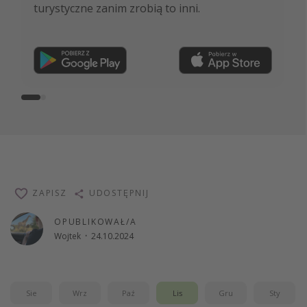
turystyczne zanim zrobią to inni.
ekspertów i wiele więcej!
Dołącz teraz
ZAPISZ
UDOSTĘPNIJ
OPUBLIKOWAŁ/A
Wojtek
·
24.10.2024
Sie
Wrz
Paź
Lis
Gru
Sty