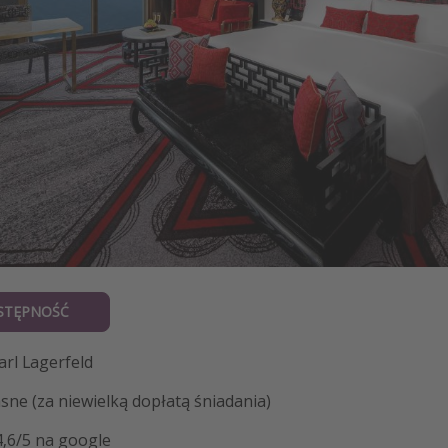
STĘPNOŚĆ
arl Lagerfeld
sne (za niewielką dopłatą śniadania)
4,6/5 na google