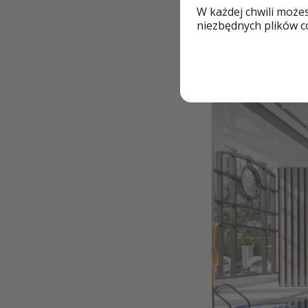
W każdej chwili może
niezbędnych plików co
Jednymi z najbardz