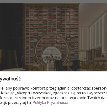
rywatność
e, aby poprawić komfort przeglądania, dostarczać spersonal
 Klikając „Akceptuj wszystko”, zgadzasz się na to i wyrażasz
nformacji stronom trzecim oraz na przetwarzanie Twoich da
cji, przeczytaj tu:
.
Polityka Prywatności