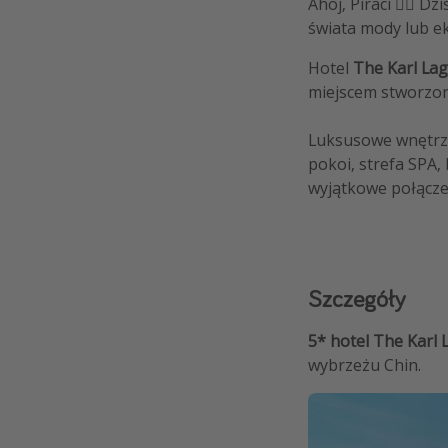
Ahoj, Piraci 🏴‍☠️ 
świata mody lub e
Hotel
The Karl La
miejscem stworzon
Luksusowe wnętrza
pokoi, strefa SPA,
wyjątkowe połącze
Szczegóły
5* hotel The Karl 
wybrzeżu Chin.