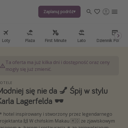
Zaplanuj podróż
Zaplanuj podróż
j tematów
, ciekawostki, porady podróżnicze
psze aplikacje podróżnicze
Loty
Loty
Plaża
Plaża
First Minute
First Minute
Lato
Lato
Dziennik Pokład
Dziennik Pokład
ndarz podróży
Ta oferta ma już kilka dni i dostępność oraz ceny
mogły się już zmienić.
OTELE
Modniej się nie da 💅 Śpij w stylu
Karla Lagerfelda 🕶️
* hotel inspirowany i stworzony przez legendarnego
rojektanta 🙌 W chińskim Makau 🇲🇴 ze zjawiskowym
asenem 🏊 barem i restauracją 🍷 ze zniewalającym