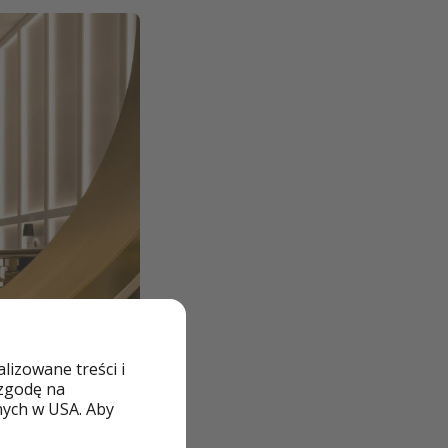
izowane treści i
 zgodę na
nych w USA. Aby