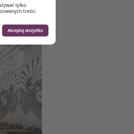
używać tylko
zowanych treści.
Akceptuj wszystko
zewnętrzny.