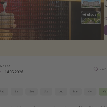
zystkie
w
+
6
zdjęcia
WAŁ/A
ZAP
k
·
14.05.2026
Paź
Lis
Gru
Sty
Lut
Mar
Kwi
Ma