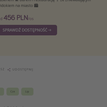
idokiem na miasto 🏙️
456 PLN
Od
/os
SPRAWDŹ DOSTĘPNOŚĆ
ISZ
UDOSTĘPNIJ
j
Cze
Lip