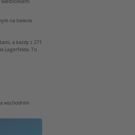
 wielbicielami
ynym na świecie
ami, a każdy z 271
la Lagerfelda. To
 na wschodnim