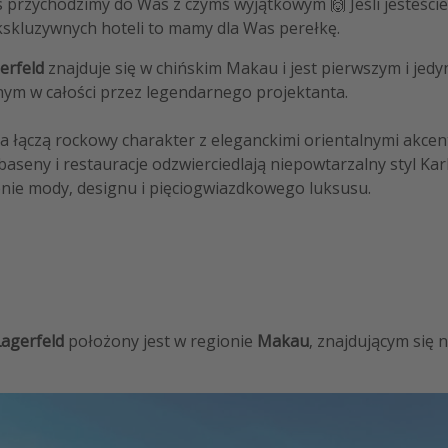
Dziś przychodzimy do Was z czymś wyjątkowym 🙌 Jeśli jesteście
kskluzywnych hoteli to mamy dla Was perełkę.
gerfeld
znajduje się w chińskim Makau i jest pierwszym i jed
ym w całości przez legendarnego projektanta.
 łączą rockowy charakter z eleganckimi orientalnymi akcent
 baseny i restauracje odzwierciedlają niepowtarzalny styl Kar
nie mody, designu i pięciogwiazdkowego luksusu.
Lagerfeld
położony jest w regionie
Makau
, znajdującym się