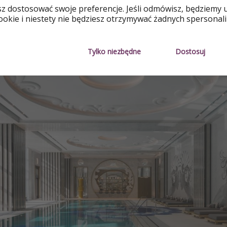
sz dostosować swoje preferencje. Jeśli odmówisz, będziemy 
okie i niestety nie będziesz otrzymywać żadnych spersonali
Tylko niezbędne
Dostosuj
iej imponujących elementów hotelu są baseny - kryty oraz 