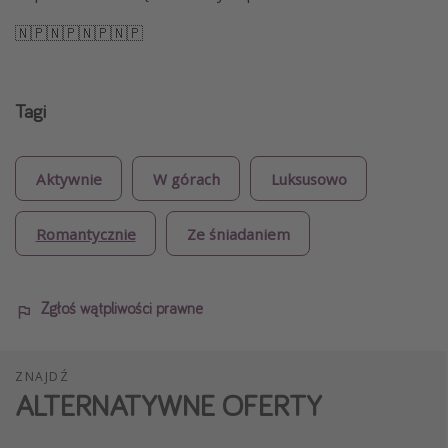
🇳🇵🇳🇵🇳🇵🇳🇵
Tagi
Aktywnie
W górach
Luksusowo
Romantycznie
Ze śniadaniem
Zgłoś wątpliwości prawne
ZNAJDŹ
ALTERNATYWNE OFERTY