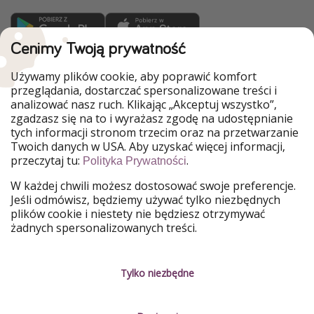
Cenimy Twoją prywatność
WakacyjniPiraci są częścią Grupy HolidayPirates
Używamy plików cookie, aby poprawić komfort
Nasze rynki
przeglądania, dostarczać spersonalizowane treści i
analizować nasz ruch. Klikając „Akceptuj wszystko”,
PiratinViaggio
HolidayPirates
zgadzasz się na to i wyrażasz zgodę na udostępnianie
VakantiePiraten
VoyagesPirates
tych informacji stronom trzecim oraz na przetwarzanie
Ferienpiraten
Urlaubspiraten
Twoich danych w USA. Aby uzyskać więcej informacji,
Urlaubspiraten
ViajerosPiratas
przeczytaj tu:
.
TravelPirates
Polityka Prywatności
W każdej chwili możesz dostosować swoje preferencje.
Nasza grupa
Jeśli odmówisz, będziemy używać tylko niezbędnych
HolidayPirates Group
plików cookie i niestety nie będziesz otrzymywać
żadnych spersonalizowanych treści.
Poznaj nas!
Informacje prawne
Praca
Regulamin
Tylko niezbędne
Media
Polityka prywatności