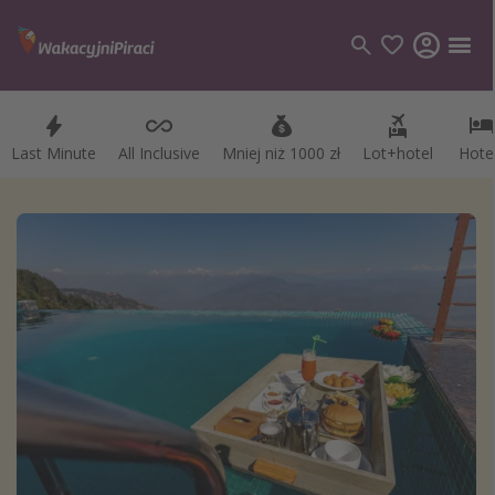
Last Minute
All Inclusive
Mniej niż 1000 zł
Lot+hotel
Hote
Kategorie
Loty
Hotele
Wakacje
Rejsy
Kierunki
Grecja
Turcja
Egipt