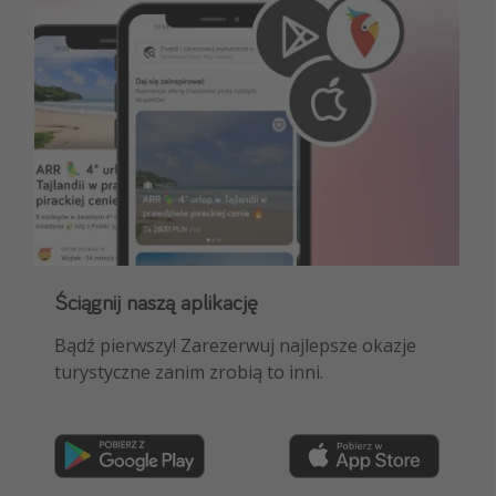
Ściągnij naszą aplikację
Dołącz do naszego kanału na WhatsApp
Bądź pierwszy! Zarezerwuj najlepsze okazje
NAJLEPSZE oferty podróżnicze, porady
turystyczne zanim zrobią to inni.
ekspertów i wiele więcej!
Dołącz teraz