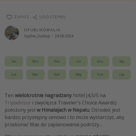
Weekend dla dwojga
ZAPISZ
City Break
UDOSTĘPNIJ
Hotele SPA i wellness
OPUBLIKOWAŁ/A
Sophie_Dunlop
·
24.09.2024
Sylwester za granicą
Wyjazd na narty
Wyjazdy na Majówkę
Sie
Wrz
Paź
Lis
Gru
Sty
Wszystkie
Lut
Mar
Kwi
Maj
Cze
Lip
Więcej tematów
Ten
wielokrotnie nagradzany
hotel
(4,5/5 na
Newsy, ciekawostki, porady podróżnicze
Tripadvisor
i zwycięzca Traveler's Choice Awards)
Najlepsze aplikacje podróżnicze
położony jest
w Himalajach w Nepalu
. Ośrodek jest
Kalendarz podróży
bardzo przystępny cenowo i to może wystarczyć, aby
przekonać Was do zaplanowania podróży...