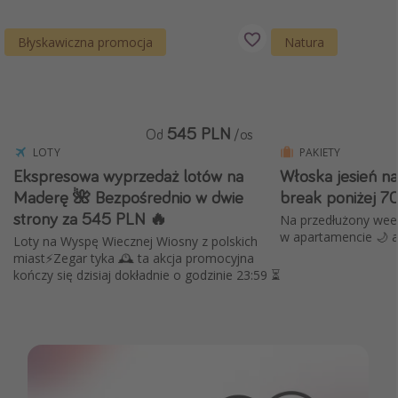
Błyskawiczna promocja
Natura
545 PLN
Od
/os
LOTY
PAKIETY
Ekspresowa wyprzedaż lotów na
Włoska jesień n
Maderę 🌺 Bezpośrednio w dwie
break poniżej 7
strony za 545 PLN 🔥
Na przedłużony week
w apartamencie 🌙 a
Loty na Wyspę Wiecznej Wiosny z polskich
miast⚡️Zegar tyka 🕰️ ta akcja promocyjna
kończy się dzisiaj dokładnie o godzinie 23:59 ⏳