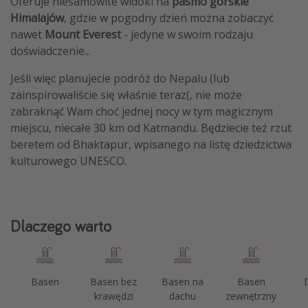
Oferuje niesamowite widoki na
pasmo górskie
Himalajów
, gdzie w pogodny dzień można zobaczyć
nawet
Mount Everest
- jedyne w swoim rodzaju
doświadczenie...
Jeśli więc planujecie podróż do Nepalu (lub
zainspirowaliście się właśnie teraz(, nie może
zabraknąć Wam choć jednej nocy w tym magicznym
miejscu, niecałe 30 km od Katmandu. Będziecie też rzut
beretem od Bhaktapur, wpisanego na listę dziedzictwa
kulturowego UNESCO.
Dlaczego warto
Basen
Basen bez
Basen na
Basen
krawędzi
dachu
zewnętrzny