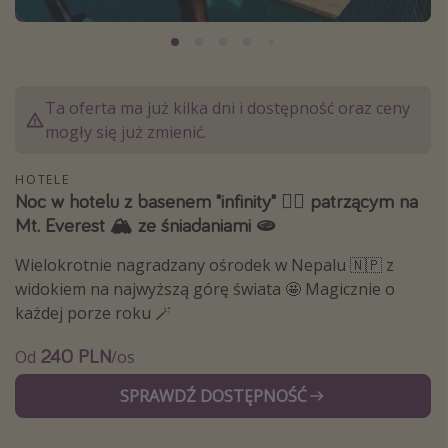
Albania
Zanzibar
Polska
Ta oferta ma już kilka dni i dostępność oraz ceny
Malediwy
mogły się już zmienić.
Azja Południowo-Wschodnia
HOTELE
Tajlandia
Noc w hotelu z basenem "infinity" 🏊‍♀️ patrzącym na
Wszystkie kierunki
Mt. Everest 🏔️ ze śniadaniami 🫓
Wielokrotnie nagradzany ośrodek w Nepalu 🇳🇵 z
Rodzaj wyjazdu
widokiem na najwyższą górę świata 🤩 Magicznie o
każdej porze roku 🪄
Wakacje Last Minute
Wakacje All Inclusive
240 PLN
Od
/os
Wakacje do 1000 PLN
SPRAWDŹ DOSTĘPNOŚĆ
Wakacje z dziećmi
Noclegi z prywatnym jacuzzi w pokoju/na tarasie