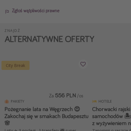
Zgłoś wątpliwości prawne
ZNAJDŹ
ALTERNATYWNE OFERTY
City Break
556 PLN
Za
/os
PAKIETY
HOTELE
Pożegnanie lata na Węgrzech 😍
Chorwacki rajski
Zakochaj się w smakach Budapesztu
samochodów 🏝️
🌸
z wyżywieniem n
Loty ✈️ 3 noclegi 🌙 transfery 🚎 super
Zapomnij o reszcie 