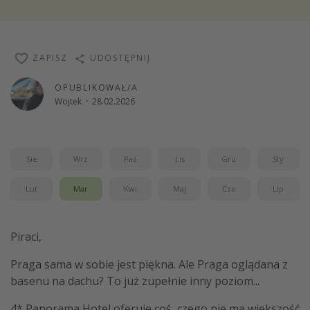
Weekend dla dwojga
City Break
ZAPISZ
UDOSTĘPNIJ
Hotele SPA i wellness
Sylwester za granicą
OPUBLIKOWAŁ/A
Wojtek
·
28.02.2026
Wyjazd na narty
Wyjazdy na Majówkę
Wszystkie
Sie
Wrz
Paź
Lis
Gru
Sty
Lut
Mar
Kwi
Maj
Cze
Lip
Więcej tematów
Newsy, ciekawostki, porady podróżnicze
Piraci,
Najlepsze aplikacje podróżnicze
Kalendarz podróży
Praga sama w sobie jest piękna. Ale Praga oglądana z
basenu na dachu? To już zupełnie inny poziom...
4* Panorama Hotel oferuje coś, czego nie ma większość