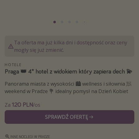
Albania
Zanzibar
Polska
Malediwy
Ta oferta ma już kilka dni i dostępność oraz ceny
Azja Południowo-Wschodnia
mogły się już zmienić.
Tajlandia
HOTELE
Wszystkie kierunki
Praga 👑 4* hotel z widokiem który zapiera dech 💫
Panorama miasta z wysokości 🏙 wellness i siłownia 🧖
Rodzaj wyjazdu
weekend w Pradze 💐 idealny pomysł na Dzień Kobiet
Wakacje Last Minute
120 PLN
Za
/os
Wakacje All Inclusive
SPRAWDŹ OFERTĘ
Wakacje do 1000 PLN
Wakacje z dziećmi
Noclegi z prywatnym jacuzzi w pokoju/na tarasie
INNE NOCLEGI W PRADZE