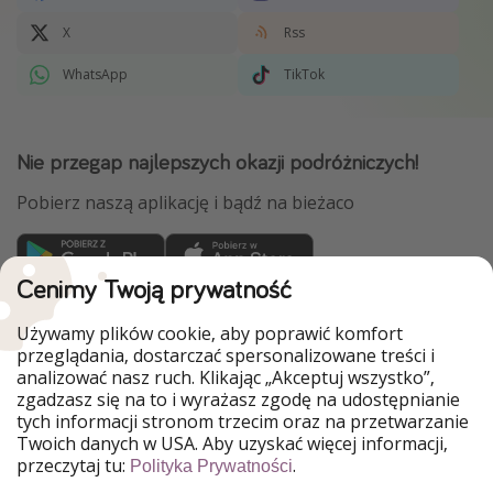
X
Rss
WhatsApp
TikTok
Nie przegap najlepszych okazji podróżniczych!
Pobierz naszą aplikację i bądź na bieżaco
Cenimy Twoją prywatność
WakacyjniPiraci są częścią Grupy HolidayPirates
Używamy plików cookie, aby poprawić komfort
Nasze rynki
przeglądania, dostarczać spersonalizowane treści i
analizować nasz ruch. Klikając „Akceptuj wszystko”,
PiratinViaggio
HolidayPirates
zgadzasz się na to i wyrażasz zgodę na udostępnianie
VakantiePiraten
VoyagesPirates
tych informacji stronom trzecim oraz na przetwarzanie
Ferienpiraten
Urlaubspiraten
Twoich danych w USA. Aby uzyskać więcej informacji,
Urlaubspiraten
ViajerosPiratas
przeczytaj tu:
.
Polityka Prywatności
TravelPirates