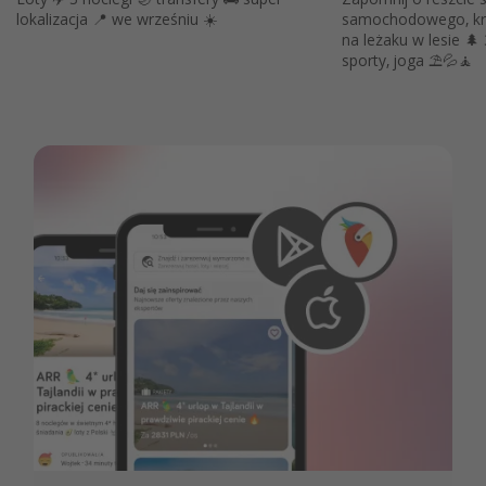
lokalizacja 📍 we wrześniu ☀️
samochodowego, krys
na leżaku w lesie 🌲 3 noce 🌙 Plaża, basen,
sporty, joga ⛱️💦🧘