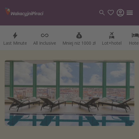
Last Minute
All Inclusive
Mniej niż 1000 zł
Lot+hotel
Hote
Kategorie
Loty
Hotele
Wakacje
Rejsy
Kierunki
Grecja
Turcja
Egipt