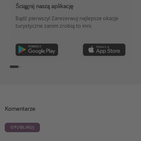
Ściągnij naszą aplikację
Dołącz do naszego kanału na WhatsApp
Bądź pierwszy! Zarezerwuj najlepsze okazje
NAJLEPSZE oferty podróżnicze, porady
turystyczne zanim zrobią to inni.
ekspertów i wiele więcej!
Dołącz teraz
Komentarze
OPUBLIKUJ