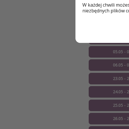
W każdej chwili może
niezbędnych plików co
02.05 - 
03.05 - 
04.05 - 
05.05 - 
06.05 - 
23.05 - 
24.05 - 
25.05 - 
26.05 - 