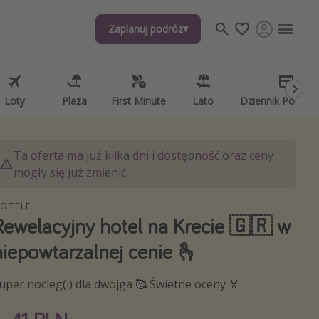
Zaplanuj podróż
j tematów
, ciekawostki, porady podróżnicze
psze aplikacje podróżnicze
Loty
Plaża
First Minute
Lato
Dziennik Pokład
ndarz podróży
Ta oferta ma już kilka dni i dostępność oraz ceny
mogły się już zmienić.
OTELE
Rewelacyjny hotel na Krecie 🇬🇷 w
niepowtarzalnej cenie 🫰
uper nocleg(i) dla dwojga 🥰 Świetne oceny 🏅