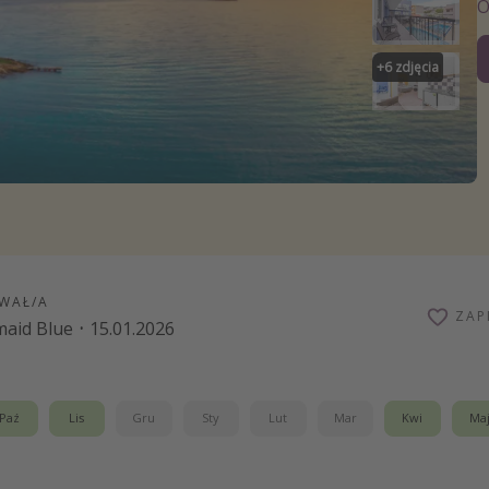
zystkie
+
6
zdjęcia
WAŁ/A
ZAP
aid Blue
·
15.01.2026
Paź
Lis
Gru
Sty
Lut
Mar
Kwi
Ma