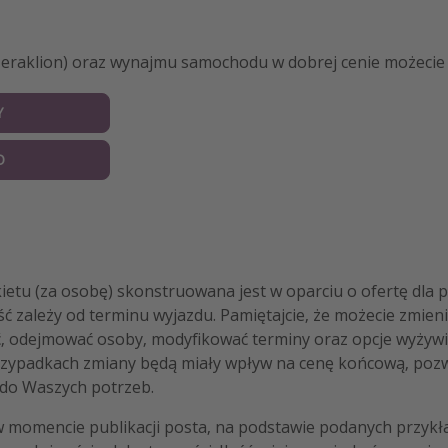
eraklion) oraz wynajmu samochodu w dobrej cenie możecie 
Y
O
etu (za osobę) skonstruowana jest w oparciu o ofertę dla p
ść zależy od terminu wyjazdu. Pamiętajcie, że możecie zmieni
, odejmować osoby, modyfikować terminy oraz opcje wyżywi
rzypadkach zmiany będą miały wpływ na cenę końcową, po
do Waszych potrzeb.
w momencie publikacji posta, na podstawie podanych przykł