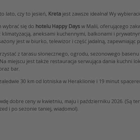
o lato, czy to jesień,
Kreta
jest zawsze idealna! Wy wybieracie
wybrać się do
hotelu Happy Days
w Malii, oferującego za
z klimatyzacją, aneksami kuchennymi, balkonami i prywatnym
żony jest w biurko, telewizor i część jadalną, zapewniając 
orzystać z tarasu słonecznego, ogrodu, sezonowego basenu 
Na miejscu jest także restauracja serwująca dania kuchni lok
raz bar.
 zaledwie 30 km od lotniska w Heraklionie i 19 minut spacer
dę dobre ceny w kwietniu, maju i październiku 2026. (Są te
zed i po sezonie taniej, wiadomo!).