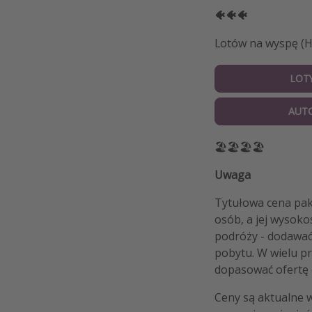
🐠🐠🐠
Lotów na wyspę (H
LOT
AUT
🏖🏖🏖🏖
Uwaga
Tytułowa cena paki
osób, a jej wysoko
podróży - dodawać
pobytu. W wielu p
dopasować ofertę 
Ceny są aktualne 