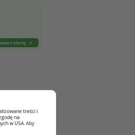
izowane treści i
 zgodę na
nych w USA. Aby