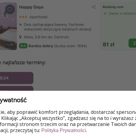
 najtańsze terminy:
18.04
19.04
rywatność
20.04
e, aby poprawić komfort przeglądania, dostarczać spersonal
 Klikając „Akceptuj wszystko”, zgadzasz się na to i wyrażasz
21.04
nformacji stronom trzecim oraz na przetwarzanie Twoich da
cji, przeczytaj tu:
.
Polityka Prywatności
02.05