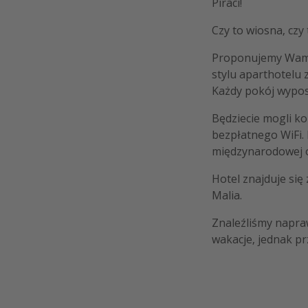
Piraci!
Czy to wiosna, czy t
Proponujemy Wam 
stylu aparthotelu 
Każdy pokój wyposa
Będziecie mogli k
bezpłatnego WiFi. 
międzynarodowej o
Hotel znajduje się
Malia.
Znaleźliśmy napraw
wakacje, jednak pr