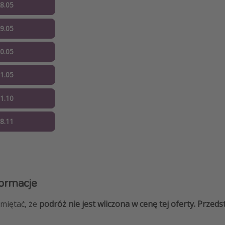
28.05
29.05
30.05
31.05
11.10
08.11
ormacje
amiętać, że
podróż nie jest wliczona w cenę tej oferty. Prze