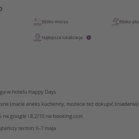
o
Blisko morza
Blisko pla
Najlepsza lokalizacja
jga w hotelu Happy Days
asne (macie aneks kuchenny, możecie też dokupić śniadania)
5 na google i 8,2/10 na booking.com
jtańszy termin: 6-7 maja