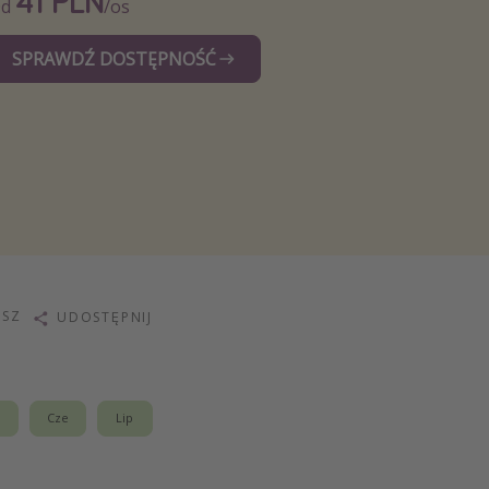
41 PLN
Od
/os
SPRAWDŹ DOSTĘPNOŚĆ
ISZ
UDOSTĘPNIJ
j
Cze
Lip