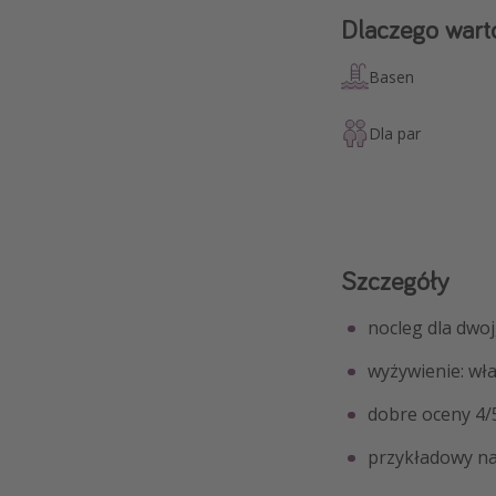
Dlaczego wart
Basen
Dla par
Szczegóły
nocleg dla dwo
wyżywienie: wł
dobre oceny 4/
przykładowy na