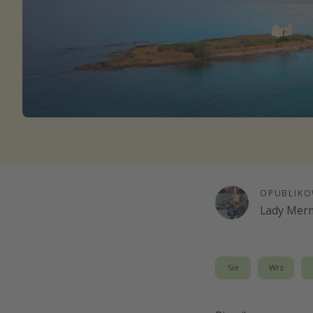
Ws
OPUBLIKO
Lady Merm
Sie
Wrz