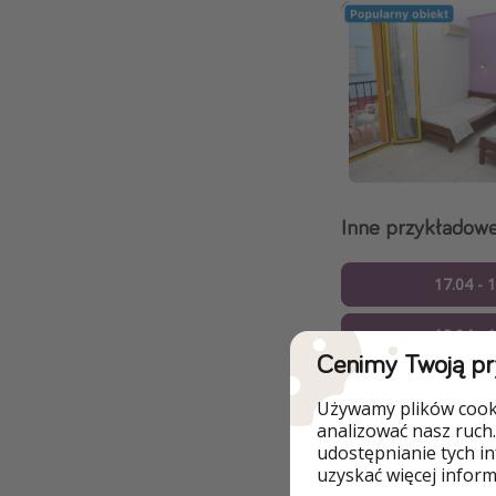
Inne przykładowe
17.04 - 
18.04 - 
Cenimy Twoją p
19.04 - 
Używamy plików cooki
analizować nasz ruch.
20.04 - 
udostępnianie tych i
uzyskać więcej informa
01.05 - 