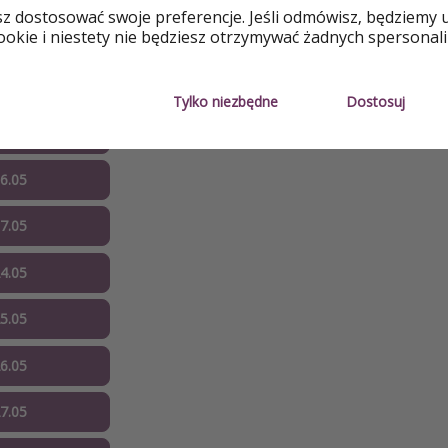
sz dostosować swoje preferencje. Jeśli odmówisz, będziemy 
okie i niestety nie będziesz otrzymywać żadnych spersonali
03.05
04.05
Tylko niezbędne
Dostosuj
05.05
06.05
07.05
24.05
25.05
26.05
27.05