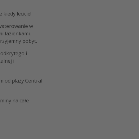
 kiedy lecicie!
kwaterowanie w
i łazienkami.
przyjemny pobyt.
odkrytego i
alnej i
em od plaży Central
rminy na całe