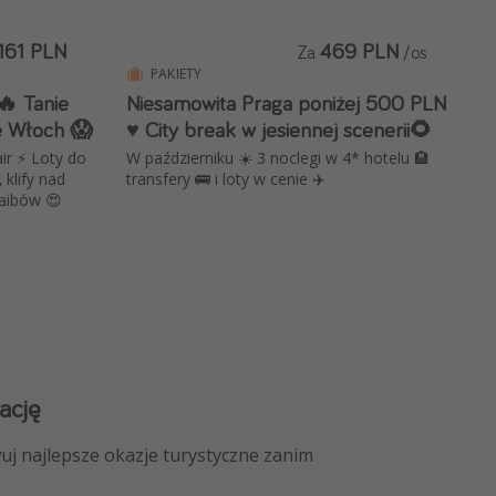
161 PLN
469 PLN
Za
/os
PAKIETY
🔥 Tanie
Niesamowita Praga poniżej 500 PLN
e Włoch 😱
♥️ City break w jesiennej scenerii🌻
r ⚡️ Loty do
W październiku ☀️ 3 noclegi w 4* hotelu 🏨
, klify nad
transfery 🚌 i loty w cenie ✈️
raibów 😍
ację
 kanału na WhatsApp
uj najlepsze okazje turystyczne zanim
nicze, porady ekspertów i wiele więcej!