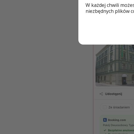
świetna lokaliz
W każdej chwili może
niezbędnych plików co
Bardzo dobra o
Cena tytułowa za