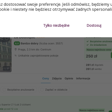
acja - 15 min spaceru od Mostu Karola
sz dostosować swoje preferencje. Jeśli odmówisz, będziemy 
okie i niestety nie będziesz otrzymywać żadnych spersonali
cena 8.7/10 Booking
 osobę dotyczy noclegu w pokoju dwuosobowym
Tylko niezbędne
Dostosuj