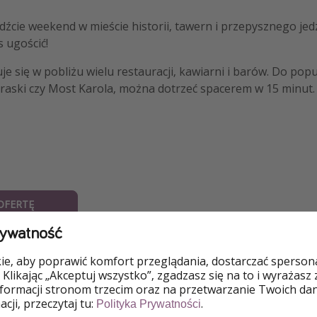
Spędźcie weekend w mieście historii, tawern i przepysznego je
s ugościć!
je się w pobliżu wielu restauracji, kawiarni i barów. Do popu
Praski czy Most Karola, można dotrzeć spacerem w 15 minut.
OFERTĘ
rywatność
telu La Boutique
e, aby poprawić komfort przeglądania, dostarczać spersonal
- śniadania
 Klikając „Akceptuj wszystko”, zgadzasz się na to i wyrażasz
nformacji stronom trzecim oraz na przetwarzanie Twoich da
min: 14 - 15 czerwca
cji, przeczytaj tu:
.
Polityka Prywatności