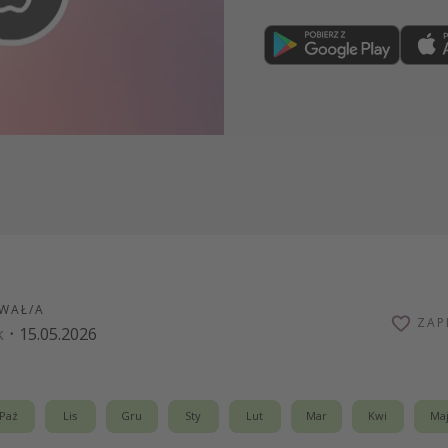
Dołącz teraz
WAŁ/A
ZAP
k
·
15.05.2026
Paź
Lis
Gru
Sty
Lut
Mar
Kwi
Ma