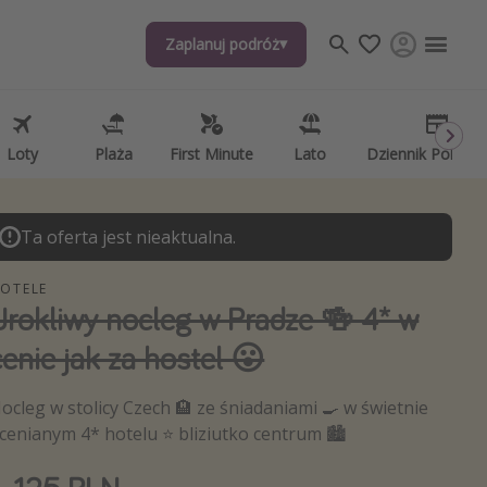
Zaplanuj podróż
Zaplanuj podróż
j tematów
, ciekawostki, porady podróżnicze
psze aplikacje podróżnicze
Loty
Loty
Plaża
Plaża
First Minute
First Minute
Lato
Lato
Dziennik Pokład
Dziennik Pokład
ndarz podróży
Ta oferta jest nieaktualna.
OTELE
Urokliwy nocleg w Pradze 🍻 4* w
cenie jak za hostel 😮
ocleg w stolicy Czech 🏨 ze śniadaniami 🍳 w świetnie
cenianym 4* hotelu ⭐️ bliziutko centrum 🏙️