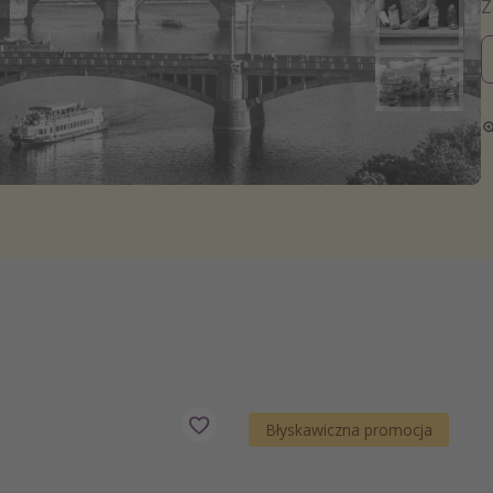
zystkie
Błyskawiczna promocja