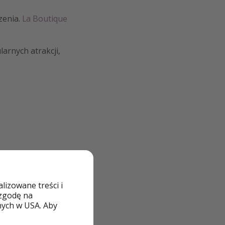
dzenia.
La Boutique
larnych atrakcji,
izowane treści i
 zgodę na
nych w USA. Aby