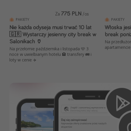
775 PLN
Za
/os
PAKIETY
PAKIETY
Nie każda odyseja musi trwać 10 lat
Włoska jes
🇬🇷 Wystarczy jesienny city break w
break poni
Salonikach 🏺
Na przedłużon
apartamencie 
Na przełomie października i listopada 🩵 3
noce w uwielbianym hotelu 🏨 transfery 🚌 i
loty w cenie ✈️