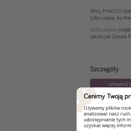
Ahoj, Piraci 🏴‍☠️ 
tylko czeka, by Wa
La Boutique
znajdu
takich jak Zamek 
Szczegóły
SPRAWDŹ 
Cenimy Twoją p
nocleg w 4* ho
Używamy plików cooki
wyżywienie: BB 
analizować nasz ruch.
udostępnianie tych i
przykładowy ter
uzyskać więcej informa