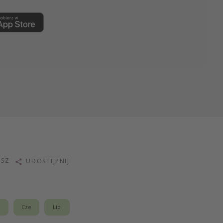
ISZ
UDOSTĘPNIJ
j
Cze
Lip