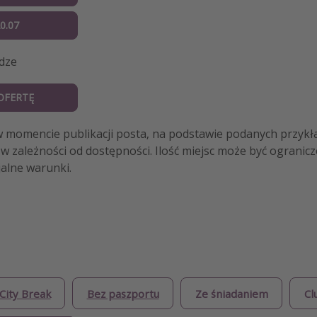
20.07
adze
OFERTĘ
w momencie publikacji posta, na podstawie podanych przykł
w zależności od dostępności. Ilość miejsc może być ograni
alne warunki.
City Break
Bez paszportu
Ze śniadaniem
Cl