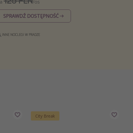
125 PLN
Za
/os
SPRAWDŹ DOSTĘPNOŚĆ
INNE NOCLEGI W PRADZE
City Break