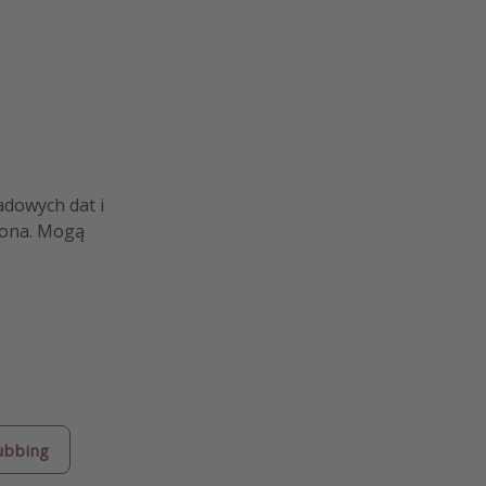
adowych dat i
czona. Mogą
ubbing