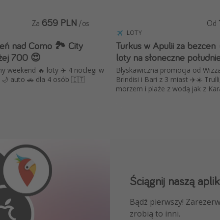
659 PLN
Za
/os
Od
LOTY
ień nad Como 🏞️ City
Turkus w Apulii za bezcen 
żej 700 😍
loty na słoneczne południ
y weekend 🔥 loty ✈️ 4 noclegi w
Błyskawiczna promocja od Wizzai
🌙 auto 🚗 dla 4 osób 🇮🇹
Brindisi i Bari z 3 miast ✈️☀️ Trulli
morzem i plaże z wodą jak z Ka
Ściągnij naszą aplik
Dołącz do naszego
Bądź pierwszy! Zarezerw
NAJLEPSZE oferty podróż
zrobią to inni.