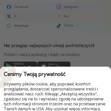
Facebook
Instagram
X
Rss
WhatsApp
TikTok
Nie przegap najlepszych okazji podróżniczych!
Pobierz naszą aplikację i bądź na bieżaco
Cenimy Twoją prywatność
WakacyjniPiraci są częścią Grupy HolidayPirates
Używamy plików cookie, aby poprawić komfort
Nasze rynki
przeglądania, dostarczać spersonalizowane treści i
analizować nasz ruch. Klikając „Akceptuj wszystko”,
PiratinViaggio
HolidayPirates
zgadzasz się na to i wyrażasz zgodę na udostępnianie
VakantiePiraten
VoyagesPirates
tych informacji stronom trzecim oraz na przetwarzanie
Ferienpiraten
Urlaubspiraten
Twoich danych w USA. Aby uzyskać więcej informacji,
Urlaubspiraten
ViajerosPiratas