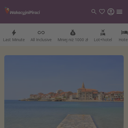
Last Minute
All Inclusive
Mniej niż 1000 zł
Lot+hotel
Hote
Kategorie
Loty
Hotele
Wakacje
Rejsy
Kierunki
Grecja
Turcja
Egipt