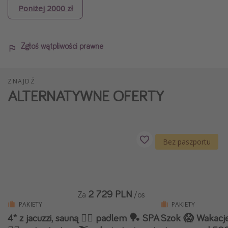
Poniżej 2000 zł
Zgłoś wątpliwości prawne
ZNAJDŹ
ALTERNATYWNE OFERTY
Bez paszportu
2 729 PLN
Za
/os
PAKIETY
PAKIETY
4* z jacuzzi, sauną 🧖‍♀️ padlem 🏓 SPA
Szok 😱 Wakacje