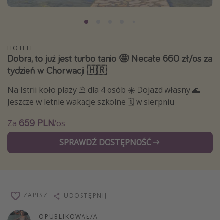
Albania
Zanzibar
Polska
HOTELE
Dobra, to już jest turbo tanio 🤩 Niecałe 660 zł/os za
Malediwy
tydzień w Chorwacji 🇭🇷
Azja Południowo-Wschodnia
Na Istrii koło plaży ⛱ dla 4 osób ☀️ Dojazd własny 🌊
Tajlandia
Jeszcze w letnie wakacje szkolne 🗓️ w sierpniu
Wszystkie kierunki
659 PLN
Za
/os
Rodzaj wyjazdu
SPRAWDŹ DOSTĘPNOŚĆ
Wakacje Last Minute
Wakacje All Inclusive
Wakacje do 1000 PLN
ZAPISZ
UDOSTĘPNIJ
Wakacje z dziećmi
Noclegi z prywatnym jacuzzi w pokoju/na tarasie
OPUBLIKOWAŁ/A