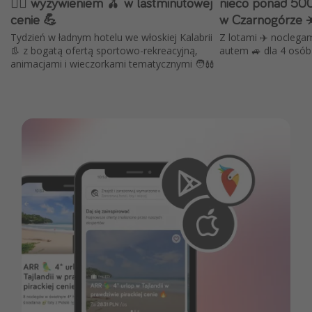
💆‍♀️ wyżywieniem 🫒 w lastminutowej
nieco ponad 500
cenie 💪
w Czarnogórze 
Tydzień w ładnym hotelu we włoskiej Kalabrii
Z lotami ✈️ noclega
👢 z bogatą ofertą sportowo-rekreacyjną,
autem 🚙 dla 4 osób
animacjami i wieczorkami tematycznymi 🧑‍🩰