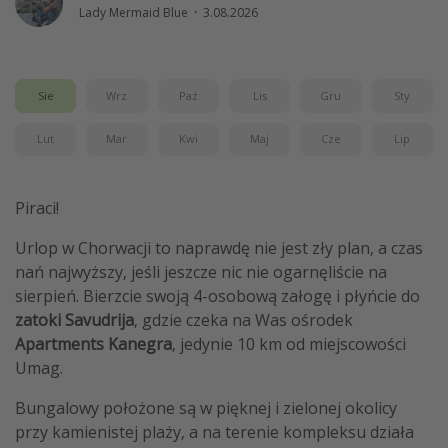
Lady Mermaid Blue
·
3.08.2026
Weekend dla dwojga
City Break
Hotele SPA i wellness
Sie
Wrz
Paź
Lis
Gru
Sty
Sylwester za granicą
Lut
Mar
Kwi
Maj
Cze
Lip
Wyjazd na narty
Wyjazdy na Majówkę
Piraci!
Wszystkie
Urlop w Chorwacji to naprawdę nie jest zły plan, a czas
nań najwyższy, jeśli jeszcze nic nie ogarnęliście na
Więcej tematów
sierpień. Bierzcie swoją 4-osobową załogę i płyńcie do
Newsy, ciekawostki, porady podróżnicze
zatoki Savudrija
, gdzie czeka na Was ośrodek
Apartments Kanegra
, jedynie 10 km od miejscowości
Najlepsze aplikacje podróżnicze
Umag.
Kalendarz podróży
Bungalowy położone są w pięknej i zielonej okolicy
przy kamienistej plaży, a na terenie kompleksu działa