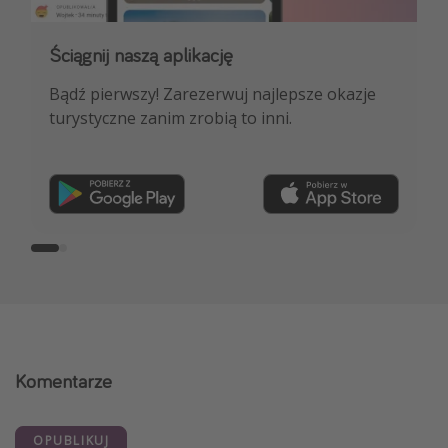
Ściągnij naszą aplikację
Dołącz do naszego kanału na WhatsApp
Bądź pierwszy! Zarezerwuj najlepsze okazje
NAJLEPSZE oferty podróżnicze, porady
turystyczne zanim zrobią to inni.
ekspertów i wiele więcej!
Dołącz teraz
Komentarze
OPUBLIKUJ