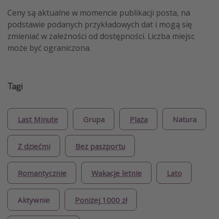
Ceny są aktualne w momencie publikacji posta, na
podstawie podanych przykładowych dat i mogą się
zmieniać w zależności od dostępności. Liczba miejsc
może być ograniczona.
Tagi
Last Minute
Grupa
Plaża
Natura
Z dziećmi
Bez paszportu
Romantycznie
Wakacje letnie
Lato
Aktywnie
Poniżej 1000 zł