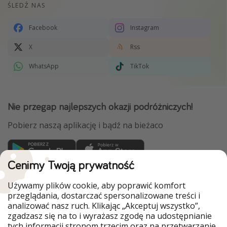
ŚLEDŹ NAS
Facebook
Instagram
X
Rss
WhatsApp
TikTok
Nie przegap najlepszych okazji podróżniczych!
Pobierz naszą aplikację i bądź na bieżaco
Cenimy Twoją prywatność
WakacyjniPiraci są częścią Grupy HolidayPirates
Używamy plików cookie, aby poprawić komfort
Nasze rynki
przeglądania, dostarczać spersonalizowane treści i
analizować nasz ruch. Klikając „Akceptuj wszystko”,
PiratinViaggio
HolidayPirates
zgadzasz się na to i wyrażasz zgodę na udostępnianie
VakantiePiraten
VoyagesPirates
tych informacji stronom trzecim oraz na przetwarzanie