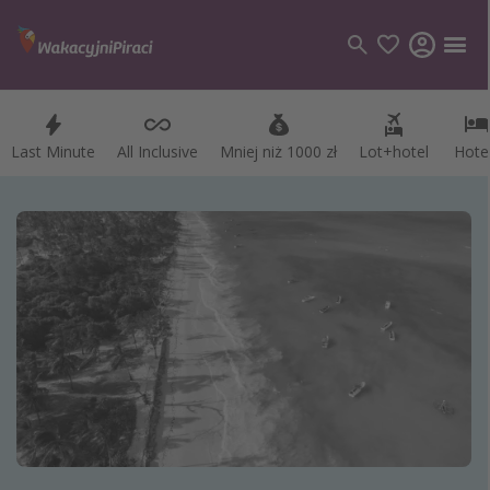
Last Minute
Last Minute
All Inclusive
All Inclusive
Mniej niż 1000 zł
Mniej niż 1000 zł
Lot+hotel
Lot+hotel
Hote
Hote
Kategorie
Loty
Hotele
Wakacje
Rejsy
Kierunki
Grecja
Turcja
Egipt