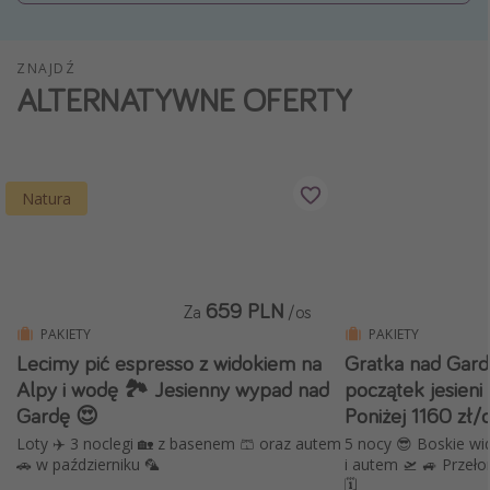
Weekend dla dwojga
City Break
ZNAJDŹ
ALTERNATYWNE OFERTY
Hotele SPA i wellness
Sylwester za granicą
Wyjazd na narty
Natura
Wyjazdy na Majówkę
Wszystkie
Więcej tematów
659 PLN
Za
/os
PAKIETY
PAKIETY
Newsy, ciekawostki, porady podróżnicze
Lecimy pić espresso z widokiem na
Gratka nad Gardą 🇮
Najlepsze aplikacje podróżnicze
Alpy i wodę 🏞️ Jesienny wypad nad
początek jesieni
Gardę 😍
Poniżej 1160 zł/
Kalendarz podróży
Loty ✈️ 3 noclegi 🏡 z basenem 🩳 oraz autem
5 nocy 😎 Boskie wid
🚗 w październiku 🦜
i autem 🛫 🚙 Przeło
🗓️