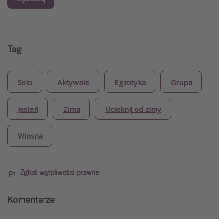
Tagi
Solo
Aktywnie
Egzotyka
Grupa
Jesień
Zima
Ucieknij od zimy
Wiosna
Zgłoś wątpliwości prawne
Komentarze