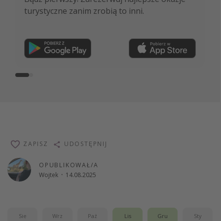
turystyczne zanim zrobią to inni.
ekspertów i wiele więcej!
Dołącz teraz
ZAPISZ
UDOSTĘPNIJ
OPUBLIKOWAŁ/A
Wojtek
·
14.08.2025
Sie
Wrz
Paź
Lis
Gru
Sty