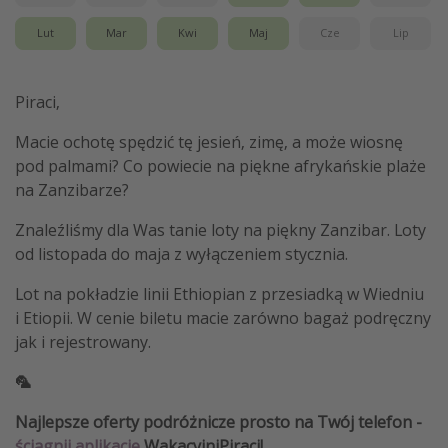
Lut
Mar
Kwi
Maj
Cze
Lip
Piraci,
Macie ochotę spędzić tę jesień, zimę, a może wiosnę
pod palmami? Co powiecie na piękne afrykańskie plaże
na Zanzibarze?
Znaleźliśmy dla Was tanie loty na piękny Zanzibar. Loty
od listopada do maja z wyłączeniem stycznia.
Lot na pokładzie linii Ethiopian z przesiadką w Wiedniu
i Etiopii. W cenie biletu macie zarówno bagaż podręczny
jak i rejestrowany.
🦜
Najlepsze oferty podróżnicze prosto na Twój telefon -
ściągnij aplikację
WakacyjniPiraci!