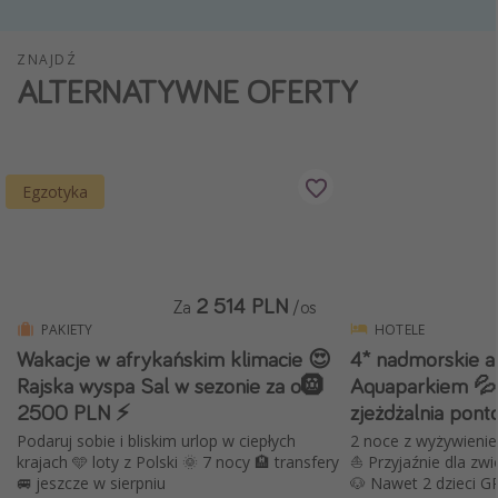
Weekend dla dwojga
ZNAJDŹ
City Break
ALTERNATYWNE OFERTY
Hotele SPA i wellness
Sylwester za granicą
Wyjazd na narty
Egzotyka
Wyjazdy na Majówkę
Wszystkie
2 514 PLN
Więcej tematów
Za
/os
PAKIETY
HOTELE
Newsy, ciekawostki, porady podróżnicze
Wakacje w afrykańskim klimacie 😍
4* nadmorskie a
Rajska wyspa Sal w sezonie za o🛞
Aquaparkiem 💦 
Najlepsze aplikacje podróżnicze
2500 PLN ⚡️
zjeżdżalnia pon
Kalendarz podróży
Podaruj sobie i bliskim urlop w ciepłych
2 noce z wyżywienie
krajach 🩵 loty z Polski 🌞 7 nocy 🏨 transfery
⛵️ Przyjaźnie dla zwi
🚐 jeszcze w sierpniu
🐶 Nawet 2 dzieci G