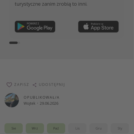
turystyczne zanim zrobią to inni.
ekspertów i wiele więcej!
Dołącz teraz
ZAPISZ
UDOSTĘPNIJ
OPUBLIKOWAŁ/A
Wojtek
·
29.06.2026
Sie
Wrz
Paź
Lis
Gru
Sty