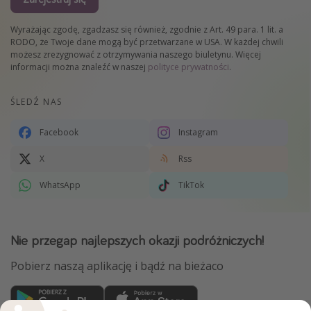
Wyrażając zgodę, zgadzasz się również, zgodnie z Art. 49 para. 1 lit. a
RODO, że Twoje dane mogą być przetwarzane w USA. W każdej chwili
możesz zrezygnować z otrzymywania naszego biuletynu. Więcej
informacji można znaleźć w naszej
polityce prywatności
.
ŚLEDŹ NAS
Facebook
Instagram
X
Rss
WhatsApp
TikTok
Nie przegap najlepszych okazji podróżniczych!
Pobierz naszą aplikację i bądź na bieżaco