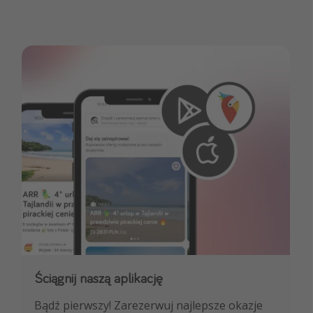
Ściągnij naszą aplikację
Dołącz do naszego kanału na WhatsApp
Bądź pierwszy! Zarezerwuj najlepsze okazje
NAJLEPSZE oferty podróżnicze, porady