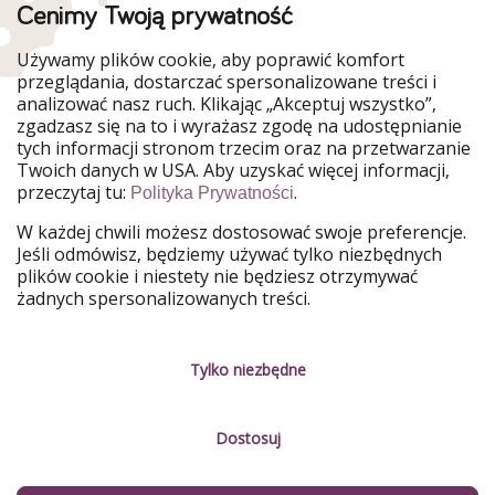
Cenimy Twoją prywatność
WakacyjniPiraci są częścią Grupy HolidayPirates
Używamy plików cookie, aby poprawić komfort
Nasze rynki
przeglądania, dostarczać spersonalizowane treści i
analizować nasz ruch. Klikając „Akceptuj wszystko”,
PiratinViaggio
HolidayPirates
zgadzasz się na to i wyrażasz zgodę na udostępnianie
VakantiePiraten
VoyagesPirates
tych informacji stronom trzecim oraz na przetwarzanie
Ferienpiraten
Urlaubspiraten
Twoich danych w USA. Aby uzyskać więcej informacji,
Urlaubspiraten
ViajerosPiratas
przeczytaj tu:
.
Polityka Prywatności
TravelPirates
W każdej chwili możesz dostosować swoje preferencje.
Nasza grupa
Jeśli odmówisz, będziemy używać tylko niezbędnych
HolidayPirates Group
plików cookie i niestety nie będziesz otrzymywać
żadnych spersonalizowanych treści.
Poznaj nas!
Informacje prawne
Praca
Regulamin
Tylko niezbędne
Media
Polityka prywatności
Dostosuj
Partnerzy
O firmie
Zrównoważony rozwój
Zarządzanie usługami