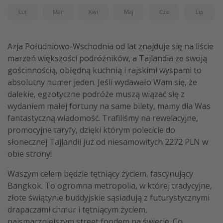
Lut
Mar
Kwi
Maj
Cze
Lip
Azja Południowo-Wschodnia od lat znajduje się na liście
marzeń większości podróżników, a Tajlandia ze swoją
gościnnością, obłędną kuchnią i rajskimi wyspami to
absolutny numer jeden. Jeśli wydawało Wam się, że
dalekie, egzotyczne podróże muszą wiązać się z
wydaniem małej fortuny na same bilety, mamy dla Was
fantastyczną wiadomość. Trafiliśmy na rewelacyjne,
promocyjne taryfy, dzięki którym polecicie do
słonecznej Tajlandii już od niesamowitych 2272 PLN w
obie strony!
Waszym celem będzie tętniący życiem, fascynujący
Bangkok. To ogromna metropolia, w której tradycyjne,
złote świątynie buddyjskie sąsiadują z futurystycznymi
drapaczami chmur i tętniącym życiem,
najsmaczniejszym street foodem na świecie. Co