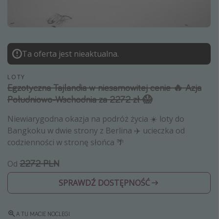
Albania
Zanzibar
Polska
Ta oferta jest nieaktualna.
Malediwy
Azja Południowo-Wschodnia
LOTY
Egzotyczna Tajlandia w niesamowitej cenie 🔥 Azja
Tajlandia
Południowo-Wschodnia za 2272 zł 😱
Wszystkie kierunki
Niewiarygodna okazja na podróż życia ☀️ loty do
Bangkoku w dwie strony z Berlina ✈️ ucieczka od
Rodzaj wyjazdu
codzienności w stronę słońca 🌴
Wakacje Last Minute
2272 PLN
Od
Wakacje All Inclusive
SPRAWDŹ DOSTĘPNOŚĆ
Wakacje do 1000 PLN
Wakacje z dziećmi
A TU MACIE NOCLEGI
Noclegi z prywatnym jacuzzi w pokoju/na tarasie