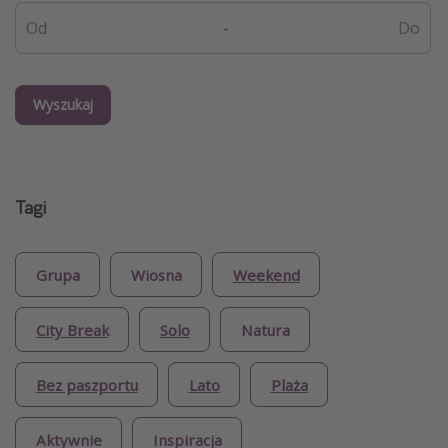
-
Wyszukaj
Tagi
Grupa
Wiosna
Weekend
City Break
Solo
Natura
Bez paszportu
Lato
Plaża
Aktywnie
Inspiracja