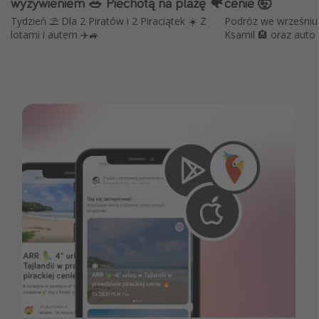
wyżywieniem 🥗 Piechotą na plażę 🐠
cenie 🤯
Tydzień ⛱️ Dla 2 Piratów i 2 Piraciątek ☀️ Z
Podróż we wrześniu 
lotami i autem ✈️🚙
Ksamil 🏨 oraz auto 