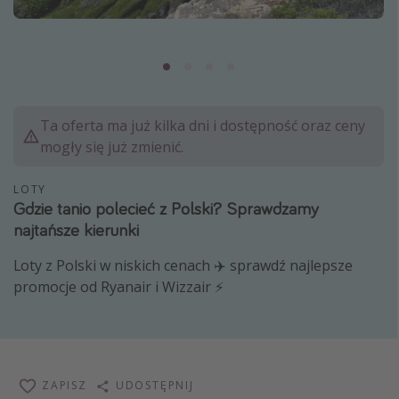
Albania
Zanzibar
Polska
Malediwy
Ta oferta ma już kilka dni i dostępność oraz ceny
Azja Południowo-Wschodnia
mogły się już zmienić.
Tajlandia
LOTY
Wszystkie kierunki
Gdzie tanio polecieć z Polski? Sprawdzamy
najtańsze kierunki
Rodzaj wyjazdu
Loty z Polski w niskich cenach ✈️ sprawdź najlepsze
Wakacje Last Minute
promocje od Ryanair i Wizzair ⚡️
Wakacje All Inclusive
Wakacje do 1000 PLN
Wakacje z dziećmi
ZAPISZ
UDOSTĘPNIJ
Noclegi z prywatnym jacuzzi w pokoju/na tarasie