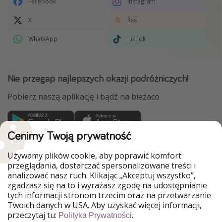
Facebook
Instagram
X
Rss
WhatsApp
TikTok
Nie przegap najlepszych okazji podróżniczych!
Pobierz naszą aplikację i bądź na bieżaco
Cenimy Twoją prywatność
WakacyjniPiraci są częścią Grupy HolidayPirates
Używamy plików cookie, aby poprawić komfort
Nasze rynki
przeglądania, dostarczać spersonalizowane treści i
analizować nasz ruch. Klikając „Akceptuj wszystko”,
PiratinViaggio
HolidayPirates
zgadzasz się na to i wyrażasz zgodę na udostępnianie
VakantiePiraten
VoyagesPirates
tych informacji stronom trzecim oraz na przetwarzanie
Ferienpiraten
Urlaubspiraten
Twoich danych w USA. Aby uzyskać więcej informacji,
Urlaubspiraten
ViajerosPiratas
przeczytaj tu:
.
Polityka Prywatności
TravelPirates