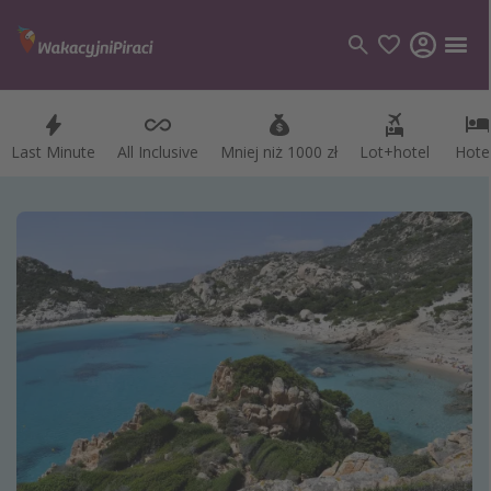
Last Minute
All Inclusive
Mniej niż 1000 zł
Lot+hotel
Hote
Kategorie
Loty
Hotele
Wakacje
Rejsy
Kierunki
Grecja
Turcja
Egipt