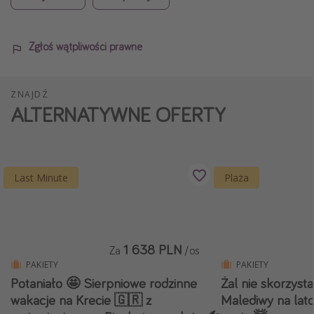
Zgłoś wątpliwości prawne
ZNAJDŹ
ALTERNATYWNE OFERTY
Last Minute
Plaża
1 638 PLN
Za
/os
PAKIETY
PAKIETY
Potaniało 🤩 Sierpniowe rodzinne
Żal nie skorzyst
wakacje na Krecie 🇬🇷 z
Malediwy na lato