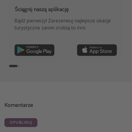
Ściągnij naszą aplikację
Dołącz do naszego kanału na WhatsApp
Bądź pierwszy! Zarezerwuj najlepsze okazje
NAJLEPSZE oferty podróżnicze, porady
turystyczne zanim zrobią to inni.
ekspertów i wiele więcej!
Dołącz teraz
Komentarze
OPUBLIKUJ