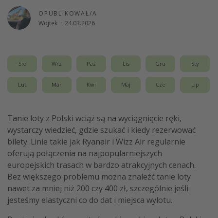
Weekend dla dwojga
OPUBLIKOWAŁ/A
Wojtek
·
24.03.2026
City Break
Hotele SPA i wellness
Sylwester za granicą
Sie
Wrz
Paź
Lis
Gru
Sty
Wyjazd na narty
Lut
Mar
Kwi
Maj
Cze
Lip
Wyjazdy na Majówkę
Wszystkie
Tanie loty z Polski wciąż są na wyciągnięcie ręki,
wystarczy wiedzieć, gdzie szukać i kiedy rezerwować
Więcej tematów
bilety. Linie takie jak Ryanair i Wizz Air regularnie
oferują połączenia na najpopularniejszych
Newsy, ciekawostki, porady podróżnicze
europejskich trasach w bardzo atrakcyjnych cenach.
Najlepsze aplikacje podróżnicze
Bez większego problemu można znaleźć tanie loty
Kalendarz podróży
nawet za mniej niż 200 czy 400 zł, szczególnie jeśli
jesteśmy elastyczni co do dat i miejsca wylotu.