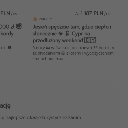
 PLN
1 187 PLN
/os
Za
/os
PAKIETY
1000 zł 🤯
Jesień spędzicie tam, gdzie ciepło i
ekordy
słonecznie ☀️ 🦑 Cypr na
przedłużony weekend 🇨🇾
telu 🏨
5 nocy 🛌 w świetnie ocenianym 3* hotelu ⭐️
ze śniadaniami 🥞 z lotami i wypożyczeniem
samochodu ✈️🚗
ację
 kanału na WhatsApp
uj najlepsze okazje turystyczne zanim
nicze, porady ekspertów i wiele więcej!