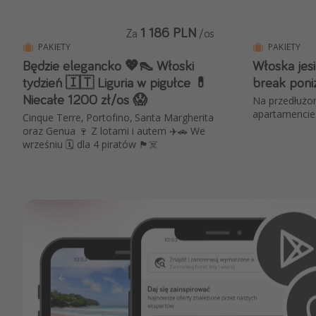
1 186 PLN
Za
/os
PAKIETY
PAKIETY
Będzie elegancko 💖👠 Włoski
Włoska jes
tydzień 🇮🇹 Liguria w pigułce 💊
break poni
Niecałe 1200 zł/os 😱
Na przedłużon
apartamencie 
Cinque Terre, Portofino, Santa Margherita
oraz Genua 🍷 Z lotami i autem ✈️🚗 We
wrześniu 🗓️ dla 4 piratów 🏴‍☠️