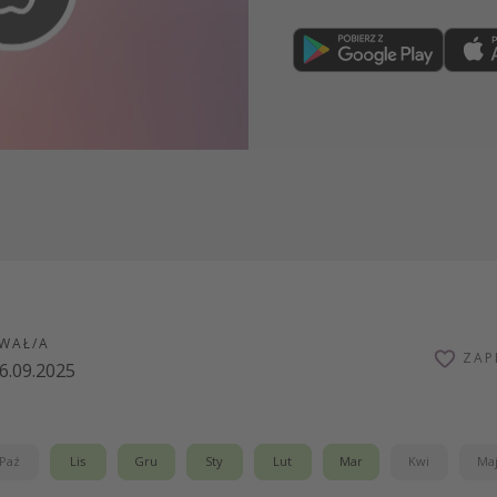
Dołącz teraz
WAŁ/A
ZAP
6.09.2025
Paź
Lis
Gru
Sty
Lut
Mar
Kwi
Ma