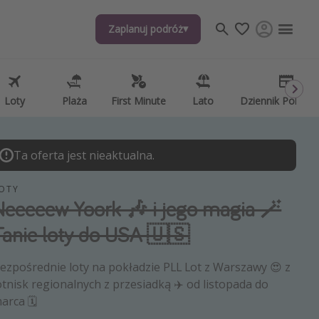
Zaplanuj podróż
Zaplanuj podróż
j tematów
, ciekawostki, porady podróżnicze
psze aplikacje podróżnicze
Loty
Loty
Plaża
Plaża
First Minute
First Minute
Lato
Lato
Dziennik Pokład
Dziennik Pokład
ndarz podróży
Ta oferta jest nieaktualna.
OTY
Neeeeew Yoork 🎶 i jego magia 🪄
Tanie loty do USA 🇺🇸
ezpośrednie loty na pokładzie PLL Lot z Warszawy 😍 z
otnisk regionalnych z przesiadką ✈️ od listopada do
arca 🗓️