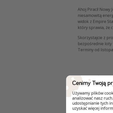
Ahoj Piraci! Nowy 
niesamowitą energi
widok z Empire Stat
który sprawia, że 
Skorzystajcie z pr
bezpośrednie loty 
Terminy od listopa
Szczegóły
Cenimy Twoją p
✈️ PRZYKŁADOWY
Używamy plików cooki
analizować nasz ruch.
udostępnianie tych i
uzyskać więcej informa