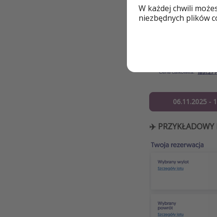
W każdej chwili może
niezbędnych plików co
06.11.2025 - 
✈️ PRZYKŁADOWY 