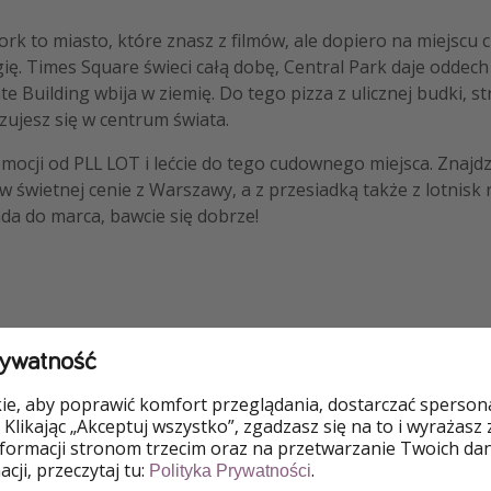
Jork to miasto, które znasz z filmów, ale dopiero na miejscu 
ę. Times Square świeci całą dobę, Central Park daje oddech 
e Building wbija w ziemię. Do tego pizza z ulicznej budki, stre
czujesz się w centrum świata.
omocji od PLL LOT i lećcie do tego cudownego miejsca. Znajdz
w świetnej cenie z Warszawy, a z przesiadką także z lotnisk 
da do marca, bawcie się dobrze!
rywatność
 LOT BEZPOŚREDNI Z WARSZAWY DO NEWARK
e, aby poprawić komfort przeglądania, dostarczać spersonal
 Klikając „Akceptuj wszystko”, zgadzasz się na to i wyrażasz
nformacji stronom trzecim oraz na przetwarzanie Twoich da
cji, przeczytaj tu:
.
Polityka Prywatności