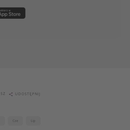
ISZ
UDOSTĘPNIJ
j
Cze
Lip