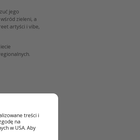
czuć jego
wśród zieleni, a
et artyści i vibe,
iecie
regionalnych.
izowane treści i
 zgodę na
nych w USA. Aby