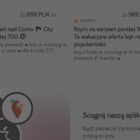
659 PLN
989
Za
/os
Za
PAKIETY
ień nad Como 🏞️ City
Rzym na sierpień poniżej 
żej 700 😍
Ta wakacyjna oferta bije r
popularności
y weekend 🔥 loty ✈️ 4 noclegi w
🌙 auto 🚗 dla 4 osób 🇮🇹
loty z Polski ✈️ 3 noclegi w 4* ho
śniadania 🥐 transfer 🚙
Ściągnij naszą aplik
Dołącz do naszego
Bądź pierwszy! Zarezerw
NAJLEPSZE oferty podróż
zrobią to inni.