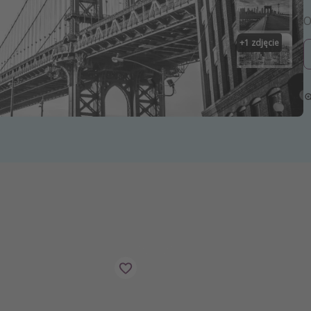
zystkie
+
1
zdjęcie