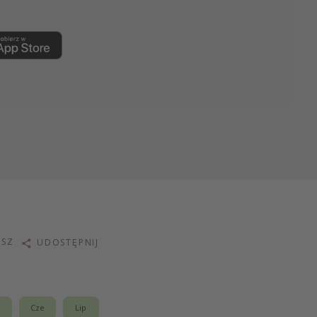
ISZ
UDOSTĘPNIJ
j
Cze
Lip