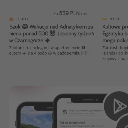
539 PLN
Za
/os
PAKIETY
HOTELE
Szok 😱 Wakacje nad Adriatykiem za
Kultowa pr
nieco ponad 500 🤯 Jesienny tydzień
Egzotyka b
w Czarnogórze ☀️
mega niskie
Z lotami ✈️ noclegami w apartamencie 🏨
Zamiast drogi
autem 🚙 dla 4 osób 🐚 w październiku 🇲🇪
Islands i do ś
zabawy z nocle