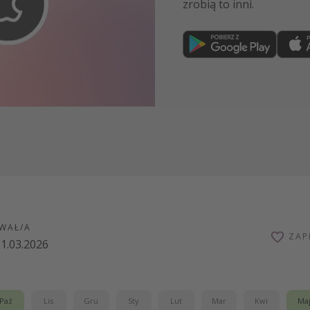
zrobią to inni.
Dołącz teraz
WAŁ/A
ZAP
1.03.2026
Paź
Lis
Gru
Sty
Lut
Mar
Kwi
Ma