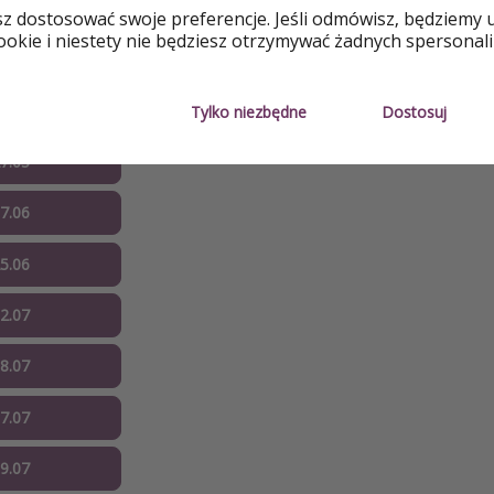
daty
sz dostosować swoje preferencje. Jeśli odmówisz, będziemy 
okie i niestety nie będziesz otrzymywać żadnych spersonali
14.05
29.05
Tylko niezbędne
Dostosuj
27.05
07.06
25.06
02.07
08.07
07.07
09.07