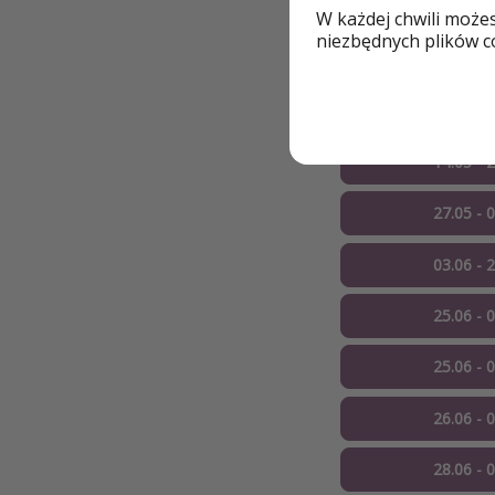
📅 Przykładowe 
W każdej chwili może
niezbędnych plików co
05.05 - 
05.05 - 
14.05 - 
27.05 - 
03.06 - 
25.06 - 
25.06 - 
26.06 - 
28.06 - 