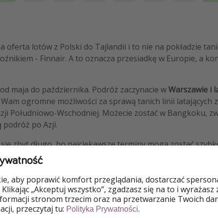
 oferta lotów z Polski do Tajlandii i to nie na pokładzie tanich
źnikiem - Finnair. A to oznacza przesiadkę w Europie, a ko
od maja do października. Podróż zaczynacie w
Warszawie i l
e Wam ogromne możliwości za sprawą tanich linii latających
Azji Południowo-Wschodniej. Możecie zostać w Bangkoku, zwi
ą podróż po Azji.
e się zbyt długo, bo najciekawsze terminy mogą zostać szyb
rywatność
e, aby poprawić komfort przeglądania, dostarczać spersonal
 Klikając „Akceptuj wszystko”, zgadzasz się na to i wyrażasz
nformacji stronom trzecim oraz na przetwarzanie Twoich da
cji, przeczytaj tu:
.
Polityka Prywatności