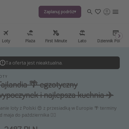
Zaplanuj podróż
j tematów
, ciekawostki, porady podróżnicze
psze aplikacje podróżnicze
Loty
Plaża
First Minute
Lato
Dziennik Pokład
ndarz podróży
Ta oferta jest nieaktualna.
OTY
Tajlandia 🌴 egzotyczny
wypoczynek i najlepsza kuchnia ✈️
anie loty z Polski 😍 z przesiadką w Europie 🌴 terminy
d maja do października ❤️‍🔥