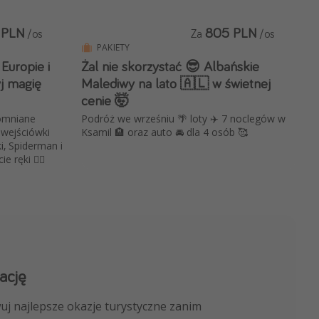
 PLN
805 PLN
/os
Za
/os
PAKIETY
Europie i
Żal nie skorzystać 😎 Albańskie
j magię
Malediwy na lato 🇦🇱 w świetnej
cenie 🤯
omniane
Podróż we wrześniu 🌴 loty ✈️ 7 noclegów w
 wejściówki
Ksamil 🏨 oraz auto 🚘 dla 4 osób 🥰
, Spiderman i
 ręki 🦸‍♂️
ację
 kanału na WhatsApp
uj najlepsze okazje turystyczne zanim
nicze, porady ekspertów i wiele więcej!