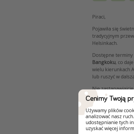
Piraci,
Pojawiła się świetna
tradycyjnym przewo
Helsinkach.
Dostępne terminy 
Bangkoku
, co daj
wielu kierunkach 
lub ruszyć w dalsz
Nie zastanawiajci
Cenimy Twoją p
Używamy plików cooki
analizować nasz ruch.
Szczegóły
udostępnianie tych i
uzyskać więcej informa