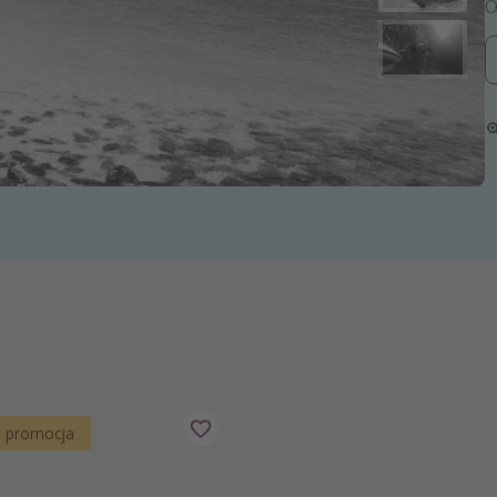
zystkie
a promocja