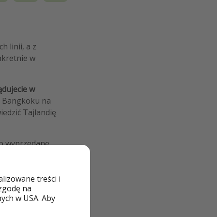
 linii, a z
nkretnie w
ądujecie w
 z Bangkoku na
edzić Tajlandię
ko wyprzedane.
izowane treści i
 zgodę na
nych w USA. Aby