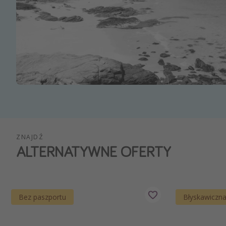
Ws
ZNAJDŹ
ALTERNATYWNE OFERTY
Bez paszportu
Błyskawiczn