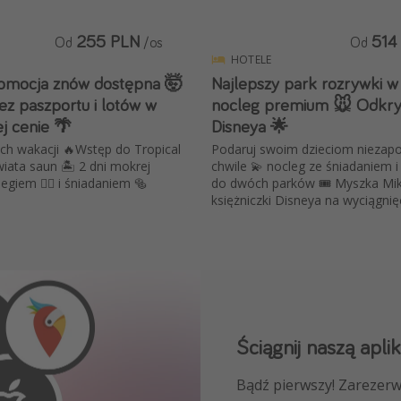
255 PLN
514
Od
/os
Od
HOTELE
omocja znów dostępna 🤯
Najlepszy park rozrywki w 
ez paszportu i lotów w
nocleg premium 🐭 Odkry
j cenie 🌴
Disneya 🌟
ch wakacji 🔥Wstęp do Tropical
Podaruj swoim dzieciom niezap
wiata saun 🏝️ 2 dni mokrej
chwile 💫 nocleg ze śniadaniem i
giem 🧖‍♀️ i śniadaniem 🥯
do dwóch parków 🎟️ Myszka Miki
księżniczki Disneya na wyciągnięcie
Ściągnij naszą aplik
Dołącz do naszego
Bądź pierwszy! Zarezerw
NAJLEPSZE oferty podróż