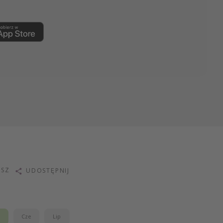
ISZ
UDOSTĘPNIJ
j
Cze
Lip