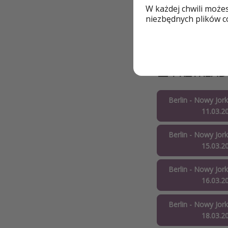
W każdej chwili może
niezbędnych plików co
Berlin - Nowy Jork
20.04.2
📅 PRZYKŁA
Berlin - Nowy Jork
11.03.2
Berlin - Nowy Jork
15.03.2
Berlin - Nowy Jork
16.03.2
Berlin - Nowy Jork
18.03.2