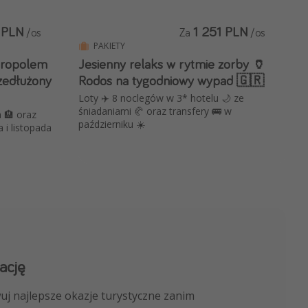
 PLN
1 251 PLN
/os
Za
/os
PAKIETY
kropolem
Jesienny relaks w rytmie zorby 🏺
zedłużony
Rodos na tygodniowy wypad 🇬🇷
Loty ✈️ 8 noclegów w 3* hotelu 🌙 ze
śniadaniami 🥐 oraz transfery 🚌 w
 🏨 oraz
październiku ☀️
 i listopada
ację
 kanału na WhatsApp
uj najlepsze okazje turystyczne zanim
nicze, porady ekspertów i wiele więcej!