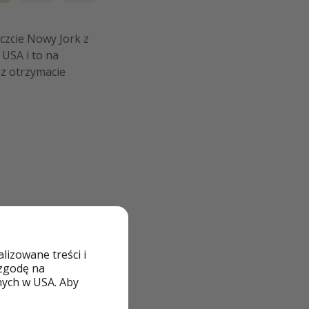
aczcie Nowy Jork z
 USA i to na
az otrzymacie
izowane treści i
 zgodę na
nych w USA. Aby