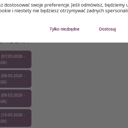
sz dostosować swoje preferencje. Jeśli odmówisz, będziemy 
okie i niestety nie będziesz otrzymywać żadnych spersonali
 (14.04.2026 -
026)
Tylko niezbędne
Dostosuj
DOWE DATY
 (07.03.2026 -
026)
 (08.03.2026 -
026)
 (09.03.2026 -
026)
 (10.03.2026 -
026)