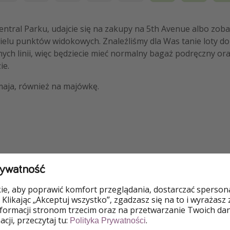
Central Parku, udajcie się na zakupy na 5th Avenue albo zob
ielu punktów widokowych. Znaleźliśmy dla Was tanie loty do
nych linii, więc będziecie mieć normalny bagaż podręczny or
ie.
maja, również na majówkę.
rywatność
e, aby poprawić komfort przeglądania, dostarczać spersonal
 Klikając „Akceptuj wszystko”, zgadzasz się na to i wyrażasz
nformacji stronom trzecim oraz na przetwarzanie Twoich da
cji, przeczytaj tu:
.
Polityka Prywatności