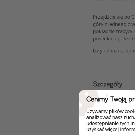
Przejdźcie się po 
góry z jednego z w
pokładzie tradycyj
posiłek na pokładz
Loty od marca do 
Szczegóły
Cenimy Twoją p
Używamy plików cooki
analizować nasz ruch.
udostępnianie tych i
uzyskać więcej informa