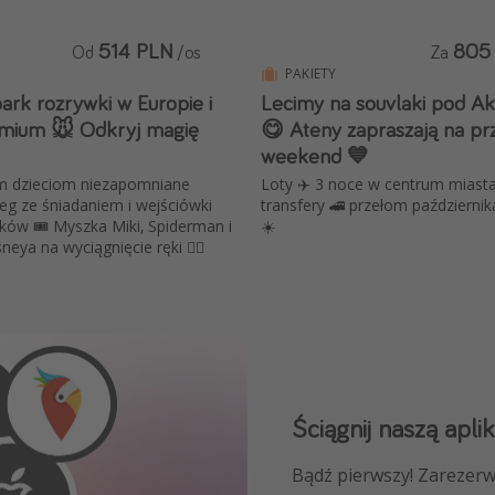
514 PLN
805
Od
/os
Za
PAKIETY
ark rozrywki w Europie i
Lecimy na souvlaki pod A
mium 🐭 Odkryj magię
😋 Ateny zapraszają na pr
weekend 💙
m dzieciom niezapomniane
Loty ✈️ 3 noce w centrum miasta
leg ze śniadaniem i wejściówki
transfery 🚄 przełom października
ów 🎟️ Myszka Miki, Spiderman i
☀️
neya na wyciągnięcie ręki 🦸‍♂️
Ściągnij naszą aplik
Dołącz do naszego
Bądź pierwszy! Zarezerw
NAJLEPSZE oferty podróż