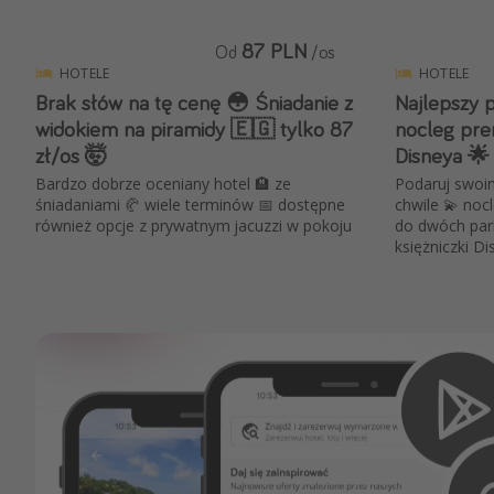
87 PLN
Od
/os
HOTELE
HOTELE
Brak słów na tę cenę 😳 Śniadanie z
Najlepszy p
widokiem na piramidy 🇪🇬 tylko 87
nocleg pre
zł/os 🤯
Disneya 🌟
Bardzo dobrze oceniany hotel 🏨 ze
Podaruj swoi
śniadaniami 🥐 wiele terminów 📅 dostępne
chwile 💫 noc
również opcje z prywatnym jacuzzi w pokoju
do dwóch park
księżniczki Dis