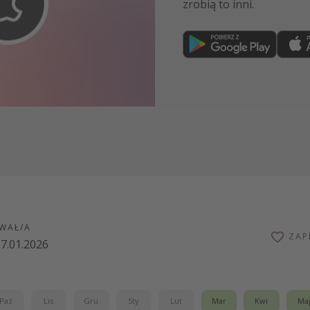
zrobią to inni.
Dołącz teraz
WAŁ/A
ZAP
7.01.2026
Paź
Lis
Gru
Sty
Lut
Mar
Kwi
Ma