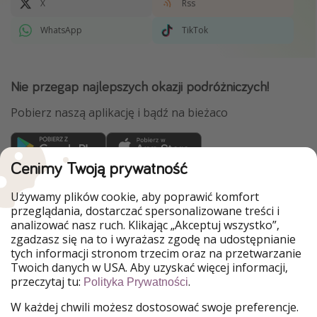
X
Rss
WhatsApp
TikTok
Nie przegap najlepszych okazji podróżniczych!
Pobierz naszą aplikację i bądź na bieżaco
Cenimy Twoją prywatność
WakacyjniPiraci są częścią Grupy HolidayPirates
Używamy plików cookie, aby poprawić komfort
Nasze rynki
przeglądania, dostarczać spersonalizowane treści i
analizować nasz ruch. Klikając „Akceptuj wszystko”,
PiratinViaggio
HolidayPirates
zgadzasz się na to i wyrażasz zgodę na udostępnianie
VakantiePiraten
VoyagesPirates
tych informacji stronom trzecim oraz na przetwarzanie
Ferienpiraten
Urlaubspiraten
Twoich danych w USA. Aby uzyskać więcej informacji,
Urlaubspiraten
ViajerosPiratas
przeczytaj tu:
.
Polityka Prywatności
TravelPirates
W każdej chwili możesz dostosować swoje preferencje.
Nasza grupa