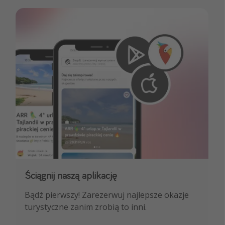
Ściągnij naszą aplikację
Dołącz do naszego kanału na WhatsApp
Bądź pierwszy! Zarezerwuj najlepsze okazje
NAJLEPSZE oferty podróżnicze, porady
turystyczne zanim zrobią to inni.
ekspertów i wiele więcej!