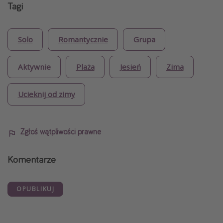
Tagi
Solo
Romantycznie
Grupa
Aktywnie
Plaża
Jesień
Zima
Ucieknij od zimy
Zgłoś wątpliwości prawne
Komentarze
OPUBLIKUJ