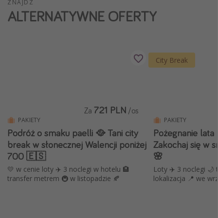
ZNAJDŹ
ALTERNATYWNE OFERTY
Weekend dla dwojga
City Break
Hotele SPA i wellness
Sylwester za granicą
City Break
Wyjazd na narty
Wyjazdy na Majówkę
Wszystkie
721 PLN
Za
/os
PAKIETY
PAKIETY
Podróż o smaku paelli 🥘 Tani city
Pożegnanie lata
Więcej tematów
break w słonecznej Walencji poniżej
Zakochaj się w 
Newsy, ciekawostki, porady podróżnicze
700 🇪🇸
🌸
Najlepsze aplikacje podróżnicze
💛 w cenie loty ✈️ 3 noclegi w hotelu 🏨
Loty ✈️ 3 noclegi 🌙 transfery 🚎 super
transfer metrem 🚇 w listopadzie 🍂
lokalizacja 📍 we wr
Kalendarz podróży