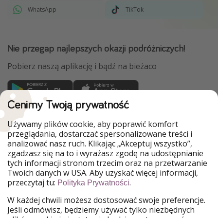
WhatsApp
TikTok
Nie przegap najlepszych okazji podróżniczych!
Pobierz naszą aplikację i bądź na bieżaco
Cenimy Twoją prywatność
WakacyjniPiraci są częścią Grupy HolidayPirates
Używamy plików cookie, aby poprawić komfort
Nasze rynki
przeglądania, dostarczać spersonalizowane treści i
analizować nasz ruch. Klikając „Akceptuj wszystko”,
PiratinViaggio
HolidayPirates
zgadzasz się na to i wyrażasz zgodę na udostępnianie
VakantiePiraten
VoyagesPirates
tych informacji stronom trzecim oraz na przetwarzanie
Ferienpiraten
Urlaubspiraten
Twoich danych w USA. Aby uzyskać więcej informacji,
Urlaubspiraten
ViajerosPiratas
przeczytaj tu:
.
Polityka Prywatności
TravelPirates
W każdej chwili możesz dostosować swoje preferencje.
Nasza grupa
Jeśli odmówisz, będziemy używać tylko niezbędnych
HolidayPirates Group