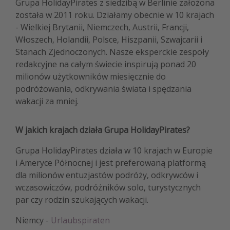
Grupa HolidayPirates z siedzibą w Berlinie założona
Weekend dla dwojga
została w 2011 roku. Działamy obecnie w 10 krajach
- Wielkiej Brytanii, Niemczech, Austrii, Francji,
City Break
Włoszech, Holandii, Polsce, Hiszpanii, Szwajcarii i
Hotele SPA i wellness
Stanach Zjednoczonych. Nasze eksperckie zespoły
Sylwester za granicą
redakcyjne na całym świecie inspirują ponad 20
milionów użytkowników miesięcznie do
Wyjazd na narty
podróżowania, odkrywania świata i spędzania
Wyjazdy na Majówkę
wakacji za mniej.
Wszystkie
W jakich krajach działa Grupa HolidayPirates?
Więcej tematów
Grupa HolidayPirates działa w 10 krajach w Europie
Newsy, ciekawostki, porady podróżnicze
i Ameryce Północnej i jest preferowaną platformą
dla milionów entuzjastów podróży, odkrywców i
Najlepsze aplikacje podróżnicze
wczasowiczów, podróżników solo, turystycznych
Kalendarz podróży
par czy rodzin szukających wakacji.
Niemcy -
Urlaubspiraten