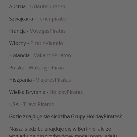
Austria -
Urlaubspiraten
Szwajcaria -
Ferienpiraten
Francja -
VoyagesPirates
Włochy -
PiratinViaggio
Holandia -
VakantiePiraten
Polska -
WakacyjniPiraci
Hiszpania -
ViajerosPiratas
Wielka Brytania -
HolidayPirates
USA -
TravelPirates
Gdzie znajduje się siedziba Grupy HolidayPirates?
Nasza siedziba znajduje się w Berlinie, ale ze
względu na nasz hybrydowy model pracy, wielu