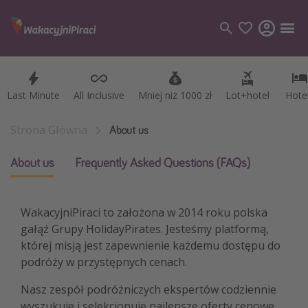
Last Minute
Last Minute
All Inclusive
All Inclusive
Mniej niż 1000 zł
Mniej niż 1000 zł
Lot+hotel
Lot+hotel
Hote
Hote
Kategorie
Loty
Strona Główna
About us
Hotele
About us
Frequently Asked Questions (FAQs)
Wakacje
Rejsy
WakacyjniPiraci to założona w 2014 roku polska
gałąź Grupy HolidayPirates. Jesteśmy platformą,
Kierunki
której misją jest zapewnienie każdemu dostępu do
Grecja
podróży w przystępnych cenach.
Turcja
Nasz zespół podróżniczych ekspertów codziennie
Egipt
wyszukuje i selekcjonuje najlepsze oferty cenowe,