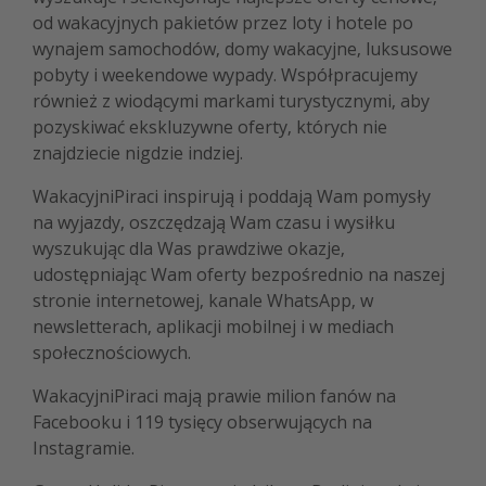
od wakacyjnych pakietów przez loty i hotele po
Albania
wynajem samochodów, domy wakacyjne, luksusowe
Zanzibar
pobyty i weekendowe wypady. Współpracujemy
Polska
również z wiodącymi markami turystycznymi, aby
pozyskiwać ekskluzywne oferty, których nie
Malediwy
znajdziecie nigdzie indziej.
Azja Południowo-Wschodnia
WakacyjniPiraci inspirują i poddają Wam pomysły
Tajlandia
na wyjazdy, oszczędzają Wam czasu i wysiłku
Wszystkie kierunki
wyszukując dla Was prawdziwe okazje,
udostępniając Wam oferty bezpośrednio na naszej
Rodzaj wyjazdu
stronie internetowej, kanale WhatsApp, w
newsletterach, aplikacji mobilnej i w mediach
Wakacje Last Minute
społecznościowych.
Wakacje All Inclusive
WakacyjniPiraci mają prawie milion fanów na
Wakacje do 1000 PLN
Facebooku i 119 tysięcy obserwujących na
Wakacje z dziećmi
Instagramie.
Noclegi z prywatnym jacuzzi w pokoju/na tarasie