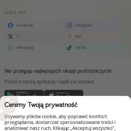
ŚLEDŹ NAS
Facebook
Instagram
X
Rss
WhatsApp
TikTok
Nie przegap najlepszych okazji podróżniczych!
Pobierz naszą aplikację i bądź na bieżaco
Cenimy Twoją prywatność
WakacyjniPiraci są częścią Grupy HolidayPirates
Używamy plików cookie, aby poprawić komfort
Nasze rynki
przeglądania, dostarczać spersonalizowane treści i
analizować nasz ruch. Klikając „Akceptuj wszystko”,
PiratinViaggio
HolidayPirates