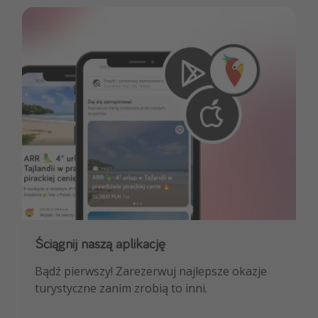
Ściągnij naszą aplikację
Dołącz do naszego kanału na WhatsApp
Bądź pierwszy! Zarezerwuj najlepsze okazje
NAJLEPSZE oferty podróżnicze, porady
turystyczne zanim zrobią to inni.
ekspertów i wiele więcej!