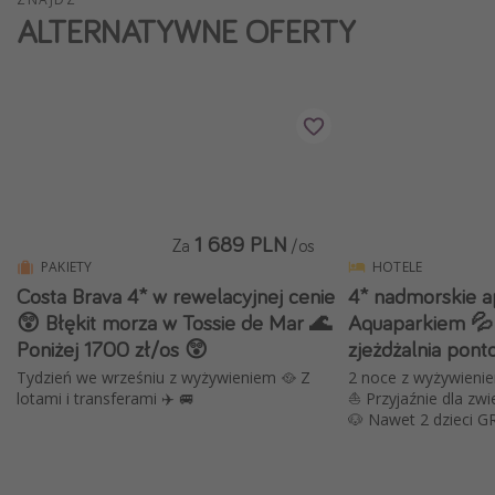
ALTERNATYWNE OFERTY
Weekend dla dwojga
City Break
Hotele SPA i wellness
Sylwester za granicą
Wyjazd na narty
Wyjazdy na Majówkę
Wszystkie
1 689 PLN
Za
/os
PAKIETY
HOTELE
Costa Brava 4* w rewelacyjnej cenie
4* nadmorskie a
Więcej tematów
😲 Błękit morza w Tossie de Mar 🌊
Aquaparkiem 💦 
Poniżej 1700 zł/os 😲
zjeżdżalnia pon
Newsy, ciekawostki, porady podróżnicze
Tydzień we wrześniu z wyżywieniem 🥘 Z
2 noce z wyżywienie
Najlepsze aplikacje podróżnicze
lotami i transferami ✈️ 🚐
⛵️ Przyjaźnie dla zwi
Kalendarz podróży
🐶 Nawet 2 dzieci G