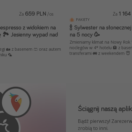
659 PLN
1 164
Za
/os
Za
PAKIETY
 espresso z widokiem na
🍾 Sylwester na słonecznej
ę 🏞️ Jesienny wypad nad
na 5 nocy 🥳
Zmieniamy klimat na Nowy Rok 🌴
noclegów w 4* hotelu 🏨 z base
legi 🏡 z basenem 🩳 oraz autem
transferami 🚌 z weekendem 😇
niku 🦜
Ściągnij naszą aplik
Dołącz do naszego
Bądź pierwszy! Zarezerw
NAJLEPSZE oferty podróż
zrobią to inni.