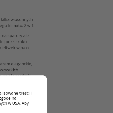
 kilka wiosennych
ego klimatu: 2 w 1.
r na spacery ale
tej porze roku
kieliszek wina o
arazem eleganckie,
wszystkich
ię na Monastiraki.
ie poczujecie
ększy eksporter
izowane treści i
 zgodę na
nych w USA. Aby