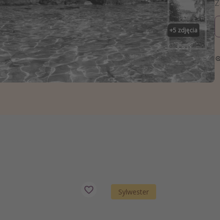
zystkie
+
5
zdjęcia
Sylwester