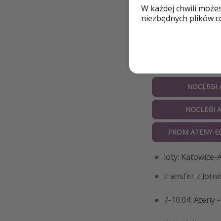
W każdej chwili może
niezbędnych plików co
Szczegóły
LOT
NOCLEGI 
NOCLEGI 
PROM ATENY-E
loty: Katowice-
transfer z lotn
7-10.04: Ateny 