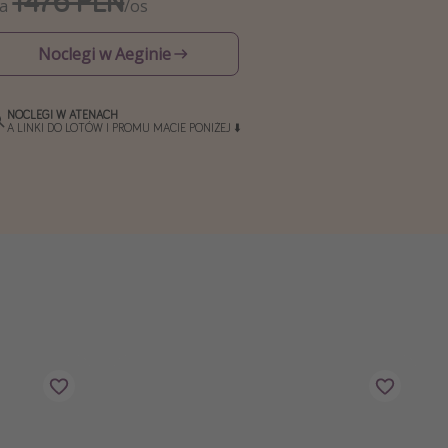
1476 PLN
Za
/os
Noclegi w Aeginie
NOCLEGI W ATENACH
A LINKI DO LOTÓW I PROMU MACIE PONIŻEJ ⬇️