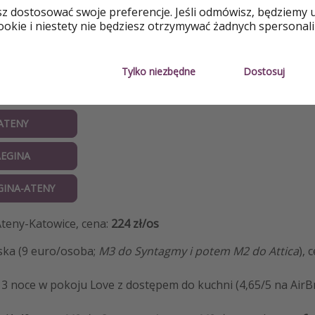
sz dostosować swoje preferencje. Jeśli odmówisz, będziemy 
okie i niestety nie będziesz otrzymywać żadnych spersonali
Tylko niezbędne
Dostosuj
Y
ATENY
AEGINA
GINA-ATENY
Ateny-Katowice, cena:
224 zł/os
iska (9 euro/osoba;
M3 do Syntagmy i potem M2 do Attica
), 
- 3 noce w pokoju Love z dostępem do kuchni (4,65/5 na AirB