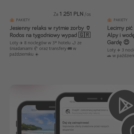
1 251 PLN
Za
/os
PAKIETY
PAKIETY
Jesienny relaks w rytmie zorby 🏺
Lecimy pić
Rodos na tygodniowy wypad 🇬🇷
Alpy i wod
Gardę 😍
Loty ✈️ 8 noclegów w 3* hotelu 🌙 ze
śniadaniami 🥐 oraz transfery 🚌 w
Loty ✈️ 3 noc
październiku ☀️
🚗 w paździer