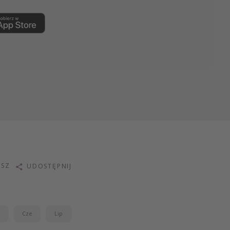
ISZ
UDOSTĘPNIJ
j
Cze
Lip