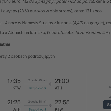
 (1,40 euro;
M2 do Syntagmy i potem M3 do portu
), cena:
6 
 z wyspy (28.60 euro/os w obie strony), cena:
121 zł/os
a - 4 noce w Nemesis Studios z kuchnią (4,4/5 na google), ce
tu a Atenach na lotnisko, (9 euro/osoba;
bezpośrednio linią
ietnia
rzy 2 osobach podróżujących