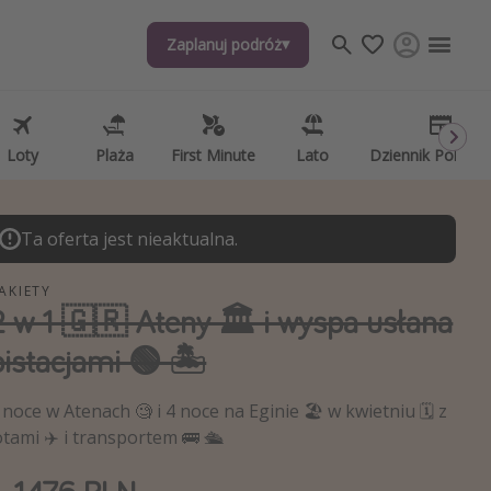
Zaplanuj podróż
Zaplanuj podróż
j tematów
, ciekawostki, porady podróżnicze
psze aplikacje podróżnicze
Loty
Loty
Plaża
Plaża
First Minute
First Minute
Lato
Lato
Dziennik Pokład
Dziennik Pokład
ndarz podróży
Ta oferta jest nieaktualna.
AKIETY
2 w 1 🇬🇷 Ateny 🏛️ i wyspa usłana
pistacjami 🟢 🏝️
 noce w Atenach 🧐 i 4 noce na Eginie 🏖️ w kwietniu 🗓️ z
otami ✈️ i transportem 🚌 🛳️