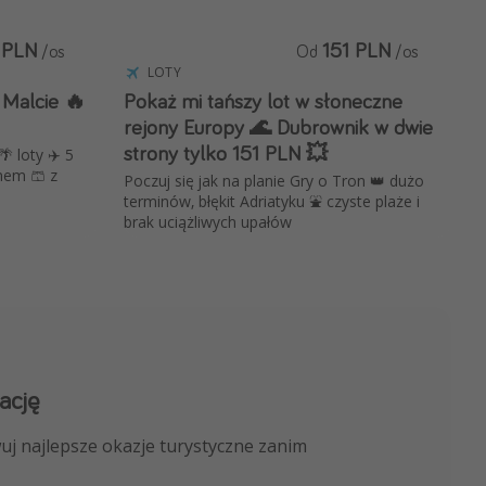
 PLN
151 PLN
/os
Od
/os
LOTY
 Malcie 🔥
Pokaż mi tańszy lot w słoneczne
rejony Europy 🌊 Dubrownik w dwie
strony tylko 151 PLN 💥
 loty ✈️ 5
nem 🩳 z
Poczuj się jak na planie Gry o Tron 👑 dużo
terminów, błękit Adriatyku ⛲ czyste plaże i
brak uciążliwych upałów
ację
 kanału na WhatsApp
uj najlepsze okazje turystyczne zanim
nicze, porady ekspertów i wiele więcej!