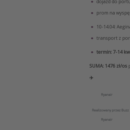
dojazd do portu
prom na wyspę i
10-14.04: Aegin
transport z por
termin: 7-14 kw
SUMA: 1476 zł/os
p
✈️