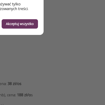
używać tylko
zowanych treści.
Akceptuj wszystko
cena:
38 zł/os
nb), cena:
188 zł/o
s