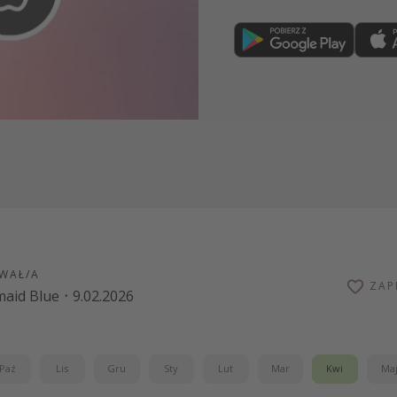
Dołącz teraz
WAŁ/A
ZAP
aid Blue
·
9.02.2026
Paź
Lis
Gru
Sty
Lut
Mar
Kwi
Ma