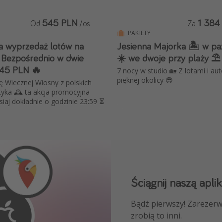
545 PLN
1 384
Od
/os
Za
PAKIETY
 wyprzedaż lotów na
Jesienna Majorka 🏝️ w pa
Bezpośrednio w dwie
☀️ we dwoje przy plaży ⛱️
545 PLN 🔥
7 nocy w studio 🏡 Z lotami i au
pięknej okolicy 😎
 Wiecznej Wiosny z polskich
tyka 🕰️ ta akcja promocyjna
siaj dokładnie o godzinie 23:59 ⏳
Ściągnij naszą aplik
Dołącz do naszego
Bądź pierwszy! Zarezerw
NAJLEPSZE oferty podróż
zrobią to inni.