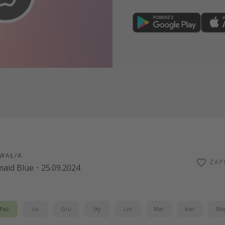
Dołącz teraz
WAŁ/A
ZAP
aid Blue
·
25.09.2024
Paź
Lis
Gru
Sty
Lut
Mar
Kwi
Ma