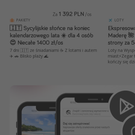
1 392 PLN
Za
/os
PAKIETY
LOTY
🇮🇹 Sycylijskie słońce na koniec
Ekspresowa
kalendarzowego lata ☀️ dla 4 osób
Maderę 🌺 
😍 Niecałe 1400 zł/os
strony za 
7 dni 🇮🇹 ze śniadaniami ☕️ Z lotami i autem
Loty na Wyspę
✈️ 🚗 Blisko plaży 🌊
miast⚡️Zegar 
kończy się dzi