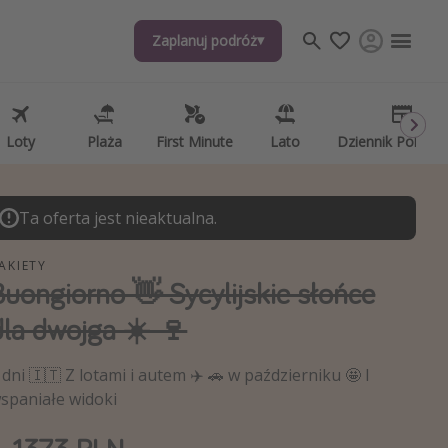
Zaplanuj podróż
Zaplanuj podróż
j tematów
, ciekawostki, porady podróżnicze
psze aplikacje podróżnicze
Loty
Loty
Plaża
Plaża
First Minute
First Minute
Lato
Lato
Dziennik Pokład
Dziennik Pokład
ndarz podróży
Ta oferta jest nieaktualna.
AKIETY
Buongiorno 👋 Sycylijskie słońce
dla dwojga ☀️ 🍷
 dni 🇮🇹 Z lotami i autem ✈️ 🚗 w październiku 🤩 I
spaniałe widoki