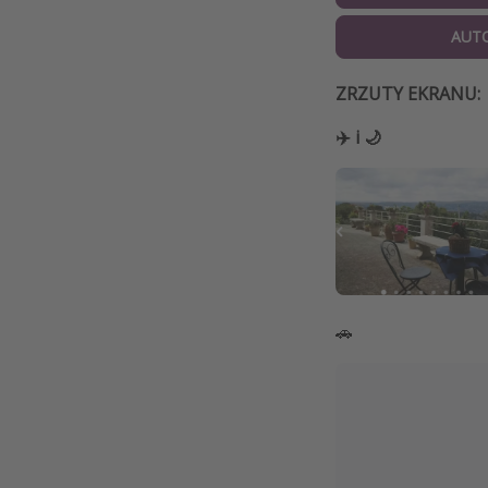
AUT
ZRZUTY EKRANU:
✈️ i 🌙
🚗