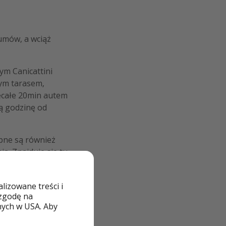
łumów, a wciąż
zym Canicattini
nym tarasem,
iecałe 20min autem
łą godzinę od
pne są również
ia. Znajduje się tu
ajwiększych
izowane treści i
 zgodę na
nych w USA. Aby