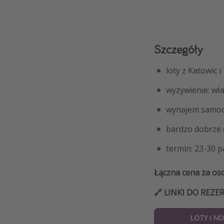
Szczegóły
loty z Katowic i
wyżywienie: wła
wynajem samoc
bardzo dobrze o
termin: 23-30 p
Łączna cena za os
🔗 LINKI DO REZER
LOTY i N