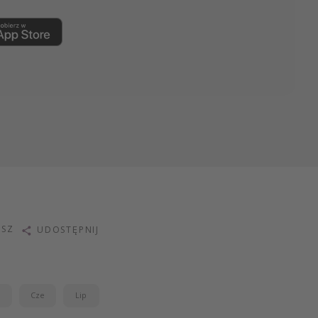
ISZ
UDOSTĘPNIJ
j
Cze
Lip