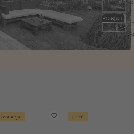
zystkie
+
10
zdjęcia
a promocja
Jesień