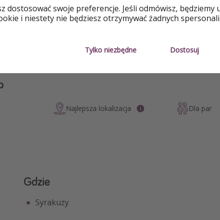
sz dostosować swoje preferencje. Jeśli odmówisz, będziemy 
erty, ciekawostki i memy podróżnicze prosto na Twój telefon -
okie i niestety nie będziesz otrzymywać żadnych spersonali
nychPiratów!
Tylko niezbędne
Dostosuj
o
Najlepsza lokalizacja
Dla par
Gdzie
Syrakuzy