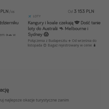
 PLN
3 153 PLN
/os
Od
LOTY
ździerniku
Kangury i koale czekają 🐨 Dość tanie
loty do Australii 🦘 Melbourne i
Sydney 😱
tem ✈️🚗 w
Połączenia z Budapesztu ✈️ Od września do
listopada 😍 Bagaż rejestrowany w cenie 🧳
ację
 kanału na WhatsApp
uj najlepsze okazje turystyczne zanim
nicze, porady ekspertów i wiele więcej!