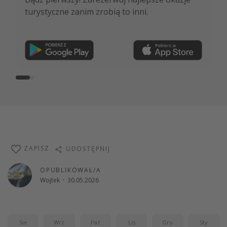
turystyczne zanim zrobią to inni.
ekspertów i wiele więcej!
Dołącz teraz
ZAPISZ
UDOSTĘPNIJ
OPUBLIKOWAŁ/A
Wojtek
·
30.05.2026
Sie
Wrz
Paź
Lis
Gru
Sty