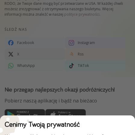
RODO, że Twoje dane mogą być przetwarzane w USA. W każdej chwili
możesz zrezygnować z otrzymywania naszego biuletynu. Więcej
informacji można znaleźć w naszej
polityce prywatności
.
ŚLEDŹ NAS
Facebook
Instagram
X
Rss
WhatsApp
TikTok
Nie przegap najlepszych okazji podróżniczych!
Pobierz naszą aplikację i bądź na bieżaco
Cenimy Twoją prywatność
WakacyjniPiraci są częścią Grupy HolidayPirates