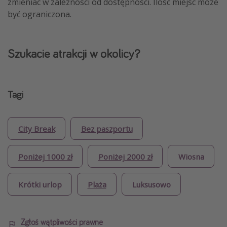
zmieniać w zależności od dostępności. Ilość miejsc może
być ograniczona.
Szukacie atrakcji w okolicy?
Tagi
City Break
Bez paszportu
Poniżej 1000 zł
Poniżej 2000 zł
Wiosna
Krótki urlop
Plaża
Luksusowo
Zgłoś wątpliwości prawne