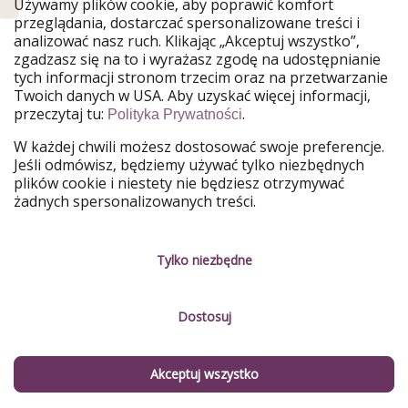
Używamy plików cookie, aby poprawić komfort
Nasze rynki
przeglądania, dostarczać spersonalizowane treści i
analizować nasz ruch. Klikając „Akceptuj wszystko”,
PiratinViaggio
HolidayPirates
zgadzasz się na to i wyrażasz zgodę na udostępnianie
VakantiePiraten
VoyagesPirates
tych informacji stronom trzecim oraz na przetwarzanie
Ferienpiraten
Urlaubspiraten
Twoich danych w USA. Aby uzyskać więcej informacji,
Urlaubspiraten
ViajerosPiratas
przeczytaj tu:
.
TravelPirates
Polityka Prywatności
W każdej chwili możesz dostosować swoje preferencje.
Nasza grupa
Jeśli odmówisz, będziemy używać tylko niezbędnych
HolidayPirates Group
plików cookie i niestety nie będziesz otrzymywać
żadnych spersonalizowanych treści.
Poznaj nas!
Informacje prawne
Praca
Regulamin
Tylko niezbędne
Media
Polityka prywatności
Dostosuj
Partnerzy
O firmie
Zrównoważony rozwój
Zarządzanie usługami
Akceptuj wszystko