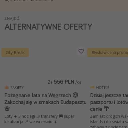
Weekend dla dwojga
City Break
ZNAJDŹ
ALTERNATYWNE OFERTY
Hotele SPA i wellness
Sylwester za granicą
Wyjazd na narty
City Break
Błyskawiczna prom
Wyjazdy na Majówkę
Wszystkie
Więcej tematów
556 PLN
Za
/os
PAKIETY
HOTELE
Newsy, ciekawostki, porady podróżnicze
Pożegnanie lata na Węgrzech 😍
Dzisiaj jeszcze t
Najlepsze aplikacje podróżnicze
Zakochaj się w smakach Budapesztu
paszportu i lotó
🌸
cenie 🌴
Kalendarz podróży
Loty ✈️ 3 noclegi 🌙 transfery 🚎 super
Zamiast drogich wak
lokalizacja 📍 we wrześniu ☀️
Islands i do świata s
zabawy z noclegiem 