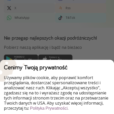
X
Rss
WhatsApp
TikTok
Nie przegap najlepszych okazji podróżniczych!
Pobierz naszą aplikację i bądź na bieżaco
Cenimy Twoją prywatność
WakacyjniPiraci są częścią Grupy HolidayPirates
Używamy plików cookie, aby poprawić komfort
Nasze rynki
przeglądania, dostarczać spersonalizowane treści i
analizować nasz ruch. Klikając „Akceptuj wszystko”,
PiratinViaggio
HolidayPirates
zgadzasz się na to i wyrażasz zgodę na udostępnianie
VakantiePiraten
VoyagesPirates
tych informacji stronom trzecim oraz na przetwarzanie
Ferienpiraten
Urlaubspiraten
Twoich danych w USA. Aby uzyskać więcej informacji,
Urlaubspiraten
ViajerosPiratas
przeczytaj tu:
.
Polityka Prywatności
TravelPirates