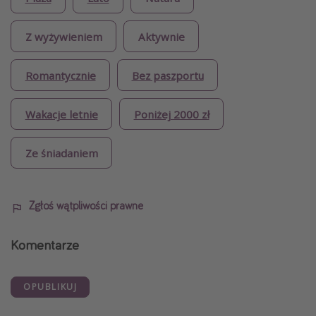
Z wyżywieniem
Aktywnie
Romantycznie
Bez paszportu
Wakacje letnie
Poniżej 2000 zł
Ze śniadaniem
Zgłoś wątpliwości prawne
Komentarze
OPUBLIKUJ