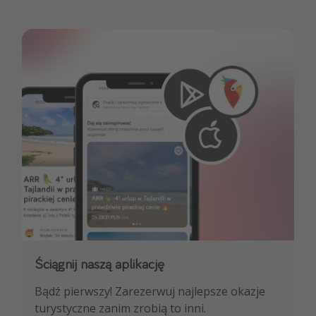
Ściągnij naszą aplikację
Dołącz do naszego kanału na WhatsApp
Bądź pierwszy! Zarezerwuj najlepsze okazje
NAJLEPSZE oferty podróżnicze, porady
turystyczne zanim zrobią to inni.
ekspertów i wiele więcej!