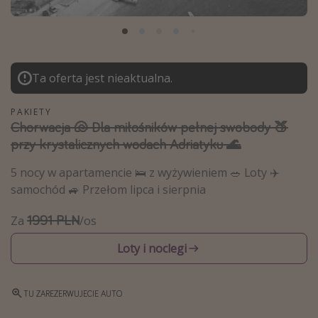
Albania
Zanzibar
Polska
Ta oferta jest nieaktualna.
Malediwy
Azja Południowo-Wschodnia
PAKIETY
Chorwacja 🐚 Dla miłośników pełnej swobody 🍑
Tajlandia
przy krystalicznych wodach Adriatyku 🌊
Wszystkie kierunki
5 nocy w apartamencie 🛌 z wyżywieniem 🥗 Loty ✈️
samochód 🚙 Przełom lipca i sierpnia
Rodzaj wyjazdu
1991 PLN
Za
/os
Wakacje Last Minute
Wakacje All Inclusive
Loty i noclegi
Wakacje do 1000 PLN
Wakacje z dziećmi
TU ZAREZERWUJECIE AUTO
Noclegi z prywatnym jacuzzi w pokoju/na tarasie