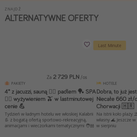
Weekend dla dwojga
ZNAJDŹ
ALTERNATYWNE OFERTY
City Break
Hotele SPA i wellness
Sylwester za granicą
Last Minute
Wyjazd na narty
Wyjazdy na Majówkę
Wszystkie
2 729 PLN
Za
/os
PAKIETY
HOTELE
Więcej tematów
4* z jacuzzi, sauną 🧖‍♀️ padlem 🏓 SPA
Dobra, to już jes
Newsy, ciekawostki, porady podróżnicze
💆‍♀️ wyżywieniem 🫒 w lastminutowej
Niecałe 660 zł/o
cenie 💪
Chorwacji 🇭🇷
Najlepsze aplikacje podróżnicze
Tydzień w ładnym hotelu we włoskiej Kalabrii
Na Istrii koło plaży
Kalendarz podróży
👢 z bogatą ofertą sportowo-rekreacyjną,
własny 🌊 Jeszcze w 
animacjami i wieczorkami tematycznymi 🧑‍🩰
w sierpniu