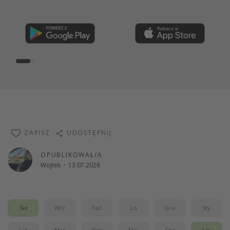
Dołącz teraz
ZAPISZ
UDOSTĘPNIJ
OPUBLIKOWAŁ/A
Wojtek
·
13.07.2026
Sie
Wrz
Paź
Lis
Gru
Sty
Lut
Mar
Kwi
Maj
Cze
Lip