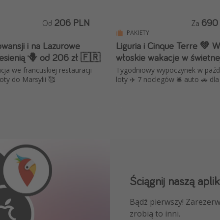
206 PLN
690
Od
Za
PAKIETY
wansji i na Lazurowe
Liguria i Cinque Terre 💚 
esienią 🪻 od 206 zł 🇫🇷
włoskie wakacje w świetne
acja we francuskiej restauracji
Tygodniowy wypoczynek w paźdz
loty do Marsylii 🥰
loty ✈️ 7 noclegów 🛎️ auto 🚗 dl
Ściągnij naszą aplik
Dołącz do naszego
Bądź pierwszy! Zarezerw
NAJLEPSZE oferty podróż
zrobią to inni.