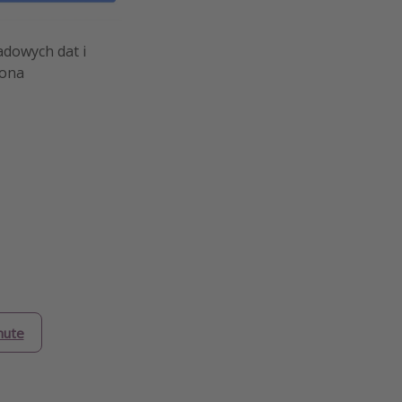
adowych dat i
zona
nute