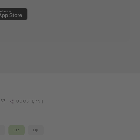
ISZ
UDOSTĘPNIJ
j
Cze
Lip