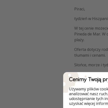
Piraci,
tydzień w Hiszpanii
W tej cenie możec
Pineda de Mar. W c
plaży.
Oferta dotyczy ro
tłumami i cenami.
Słońce, morze i ty
Cenimy Twoją p
Używamy plików cooki
Szczegóły
analizować nasz ruch.
udostępnianie tych i
uzyskać więcej informa
SPRAWDŹ 