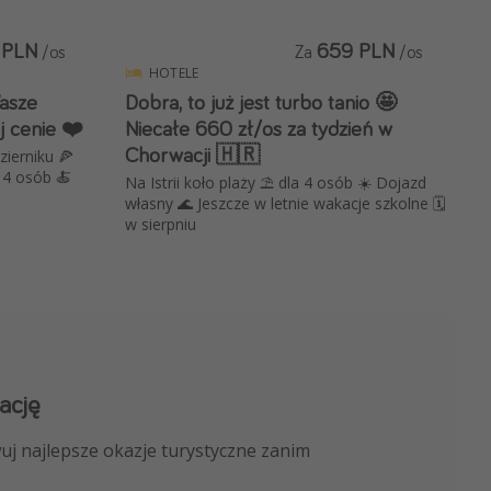
 PLN
659 PLN
/os
Za
/os
HOTELE
Wasze
Dobra, to już jest turbo tanio 🤩
j cenie ❤️
Niecałe 660 zł/os za tydzień w
Chorwacji 🇭🇷
ierniku 🍕
a 4 osób 🍝
Na Istrii koło plaży ⛱ dla 4 osób ☀️ Dojazd
własny 🌊 Jeszcze w letnie wakacje szkolne 🗓️
w sierpniu
ację
 kanału na WhatsApp
uj najlepsze okazje turystyczne zanim
nicze, porady ekspertów i wiele więcej!