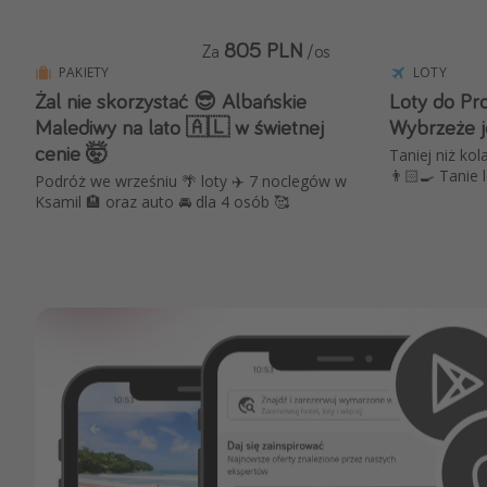
805 PLN
Za
/os
PAKIETY
LOTY
Żal nie skorzystać 😎 Albańskie
Loty do Pro
Malediwy na lato 🇦🇱 w świetnej
Wybrzeże j
cenie 🤯
Taniej niż kol
👨🏻‍🍳 Tanie 
Podróż we wrześniu 🌴 loty ✈️ 7 noclegów w
Ksamil 🏨 oraz auto 🚘 dla 4 osób 🥰