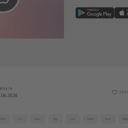
Dołącz teraz
WAŁ/A
ZAP
.06.2026
Paź
Lis
Gru
Sty
Lut
Mar
Kwi
Ma