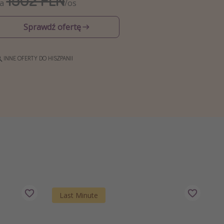
1502 PLN
Za
/os
Sprawdź ofertę
INNE OFERTY DO HISZPANII
Last Minute