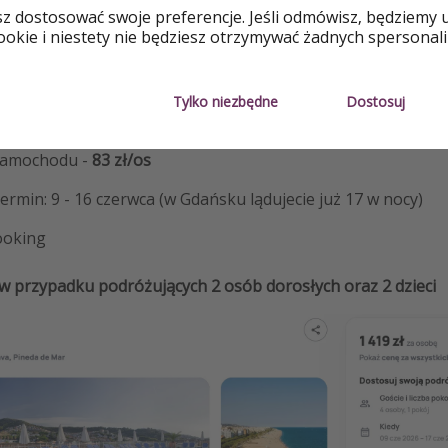
sz dostosować swoje preferencje. Jeśli odmówisz, będziemy 
AMOCHÓD
okie i niestety nie będziesz otrzymywać żadnych spersonali
otelu Merce + loty z Gdańska -
1419 zł/os
Tylko niezbędne
Dostosuj
- 2 posiłki
samochodu -
83 zł/os
min: 9 - 16 czerwca (w Gdańsku lądujecie już 17 w nocy)
ooking
 w przypadku podróżujących 2 osób dorosłych oraz 2 dzieci