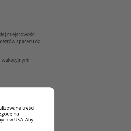
iej miejscowości
0 metrów spaceru do
d wakacyjnymi
izowane treści i
 zgodę na
nych w USA. Aby