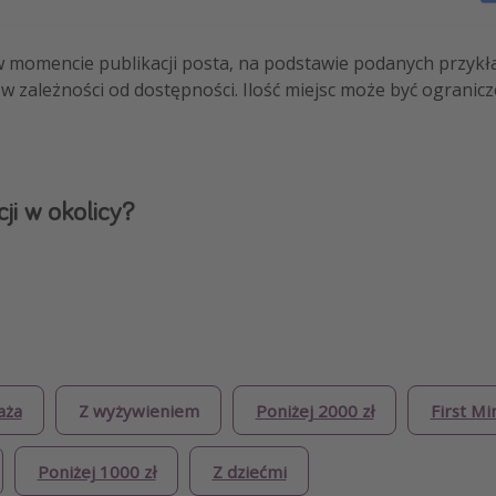
w momencie publikacji posta, na podstawie podanych przykł
w zależności od dostępności. Ilość miejsc może być ogranic
ji w okolicy?
aża
Z wyżywieniem
Poniżej 2000 zł
First Mi
Poniżej 1000 zł
Z dziećmi