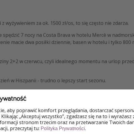
 z wyżywieniem za ok. 1500 zł/os, to się często nie zdarza.
ie spędzić 7 nocy na Costa Brava w hotelu Mercè w nadmorsk
enie macie dwa posiłki dziennie, basen w hotelu i tylko 80
dziny 2+2 w czerwcu, czyli idealnego momentu na urlop prze
dzień w Hiszpanii - trudno o lepszy start sezonu.
rywatność
e, aby poprawić komfort przeglądania, dostarczać spersonal
 Klikając „Akceptuj wszystko”, zgadzasz się na to i wyrażasz
nformacji stronom trzecim oraz na przetwarzanie Twoich da
cji, przeczytaj tu:
.
Polityka Prywatności
OFERTĘ