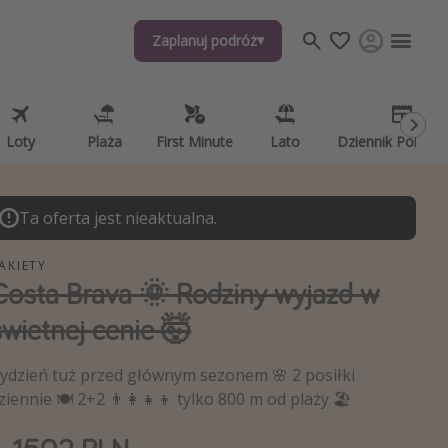
Zaplanuj podróż
Zaplanuj podróż
j tematów
, ciekawostki, porady podróżnicze
psze aplikacje podróżnicze
Loty
Loty
Plaża
Plaża
First Minute
First Minute
Lato
Lato
Dziennik Pokład
Dziennik Pokład
ndarz podróży
Ta oferta jest nieaktualna.
AKIETY
Costa Brava 🌞 Rodziny wyjazd w
świetnej cenie 🤯
ydzień tuż przed głównym sezonem 🌸 2 posiłki
ziennie 🍽️ 2+2 👨‍👩‍👧‍👦 tylko 800 m od plaży 🏖️