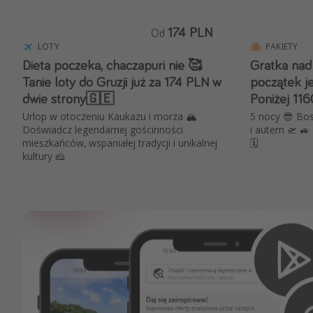
174 PLN
Od
LOTY
PAKIETY
Dieta poczeka, chaczapuri nie 🥰
Gratka nad Ga
Tanie loty do Gruzji już za 174 PLN w
początek je
dwie strony🇬🇪
Poniżej 116
Urlop w otoczeniu Kaukazu i morza 🏔️
5 nocy 😎 Bos
Doświadcz legendarnej gościnności
i autem 🛫 🚙
mieszkańców, wspaniałej tradycji i unikalnej
🗓️
kultury 🧀