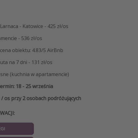
 Larnaca - Katowice - 425 zł/os
mencie - 536 zł/os
cena obiektu: 4.83/5 AirBnb
ta na 7 dni - 131 zł/os
asne (kuchnia w apartamencie)
rmin: 18 - 25 września
 / os przy 2 osobach podróżujących
WACJI:
GI