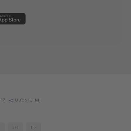
ISZ
UDOSTĘPNIJ
j
Cze
Lip