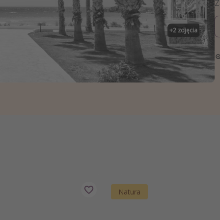
zystkie
+
2
zdjęcia
Natura