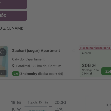
Y
HÓD
U Z CENAMI: