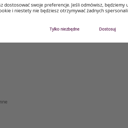
Dla par
Basen ze
sz dostosować swoje preferencje. Jeśli odmówisz, będziemy 
okie i niestety nie będziesz otrzymywać żadnych spersonali
cenie
Tylko niezbędne
Dostosuj
mne