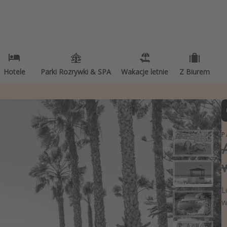
dzaj wyjazdu
Więce
kacje Last Minute
Newsy
kacje All Inclusive
Najle
Hotele
Hotele
Parki Rozrywki & SPA
Parki Rozrywki & SPA
Wakacje letnie
Wakacje letnie
Z Biurem
Z Biurem
kacje do 1000 PLN
Kale
kacje z dziećmi
clegi z prywatnym jacuzzi w pokoju/na tarasie
ekend dla dwojga
P
ty Break
tele SPA i wellness
lwester za granicą
L
jazd na narty
w
jazdy na Majówkę