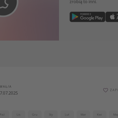
zrobią to inni.
Dołącz teraz
WAŁ/A
ZAP
7.07.2025
Paź
Lis
Gru
Sty
Lut
Mar
Kwi
Ma