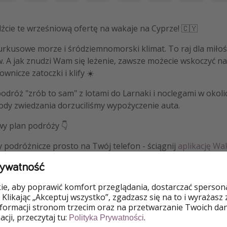
dźcie te wrześniową ofertę na wakaje na Cyprze! 🇨🇾
turkusowe morze i śródziemnomorski klimat. To raj dla mił
w. A jak znudzi Wam się leżenie, zawsze możecie wskoczyć n
wnicze zatoczki i klify ☀️
dróż "zrób to sam" z lotami do Larnaki i noclegami w okoli
ody zwiedzania dorzuciliśmy wypożyczenie auta.
wy plan podróży 👇
y podróżnicze prosto na Twój telefon - ściągnij
aplikację Wak
rywatność
e, aby poprawić komfort przeglądania, dostarczać spersonal
 Klikając „Akceptuj wszystko”, zgadzasz się na to i wyrażasz
nformacji stronom trzecim oraz na przetwarzanie Twoich da
o
cji, przeczytaj tu:
.
Polityka Prywatności