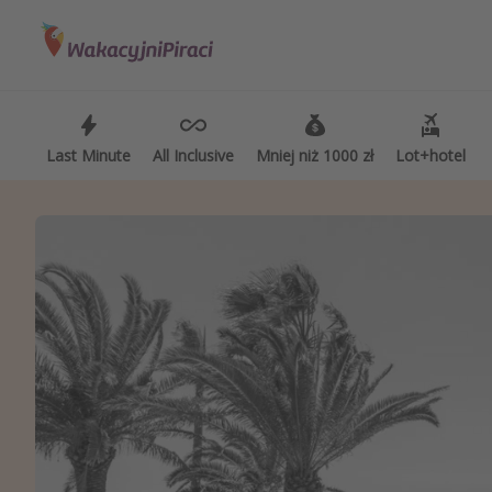
Kategorie
Kierunki
Ro
Loty
Grecja
Wa
Hotele
Turcja
Wa
Last Minute
Last Minute
All Inclusive
All Inclusive
Mniej niż 1000 zł
Mniej niż 1000 zł
Lot+hotel
Lot+hotel
Wakacje
Egipt
Wa
Rejsy
Albania
Wa
Zanzibar
No
Polska
We
Malediwy
Ci
Azja Południowo-Wschodnia
Ho
Tajlandia
Sy
Wszystkie kierunki
Wy
Wy