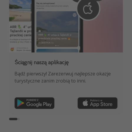
Ściągnij naszą aplikację
Dołącz do naszego kanału na WhatsApp
Bądź pierwszy! Zarezerwuj najlepsze okazje
NAJLEPSZE oferty podróżnicze, porady
turystyczne zanim zrobią to inni.
ekspertów i wiele więcej!
Dołącz teraz