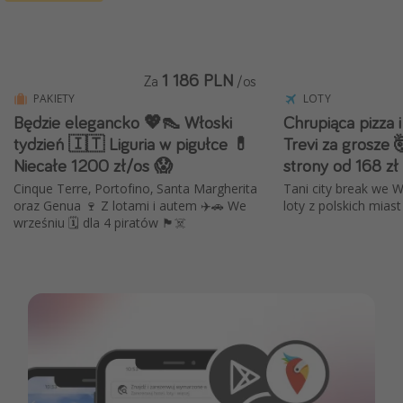
1 186 PLN
Za
/os
PAKIETY
LOTY
Będzie elegancko 💖👠 Włoski
Chrupiąca pizza 
tydzień 🇮🇹 Liguria w pigułce 💊
Trevi za grosze 
Niecałe 1200 zł/os 😱
strony od 168 zł
Cinque Terre, Portofino, Santa Margherita
Tani city break we 
oraz Genua 🍷 Z lotami i autem ✈️🚗 We
loty z polskich miast
wrześniu 🗓️ dla 4 piratów 🏴‍☠️