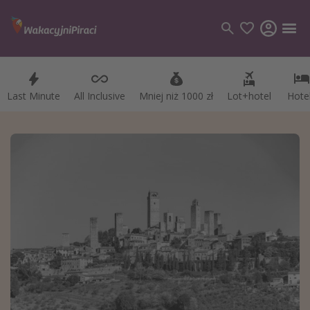
Last Minute
Last Minute
All Inclusive
All Inclusive
Mniej niż 1000 zł
Mniej niż 1000 zł
Lot+hotel
Lot+hotel
Hote
Hote
Kategorie
Loty
Hotele
Wakacje
Rejsy
Kierunki
Grecja
Turcja
Egipt