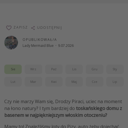
ZAPISZ
UDOSTĘPNIJ
OPUBLIKOWAŁ/A
Lady Mermaid Blue
·
9.07.2026
Sie
Wrz
Paź
Lis
Gru
Sty
Lut
Mar
Kwi
Maj
Cze
Lip
Czy nie marzy Wam się, Drodzy Piraci, uciec na moment
na łono natury? I tym bardziej do
toskańskiego domu z
basenem w najpiękniejszym włoskim otoczeniu?
Mamy to! Znaleźliśmy loty do Pizy, auto żeby dojechać