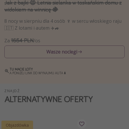
Jak z bajki 😍 Letnia sielanka w toskańskim domu z
Weekend dla dwojga
widokiem na winnicę 🍇
City Break
8 nocy w sierpniu dla 4 osób 🍷 w sercu włoskiego raju
Hotele SPA i wellness
🇮🇹 Z lotami i autem ✈️🚙
Sylwester za granicą
1654 PLN
Za
/os
Wyjazd na narty
Wasze noclegi
Wyjazdy na Majówkę
Wszystkie
TU MACIE LOTY
A PONIŻEJ LINK DO WYNAJMU AUTA ⬇️
Więcej tematów
Newsy, ciekawostki, porady podróżnicze
ZNAJDŹ
ALTERNATYWNE OFERTY
Najlepsze aplikacje podróżnicze
Kalendarz podróży
Objazdówka