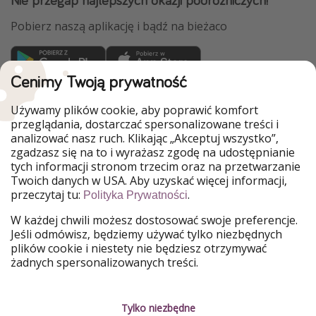
Pobierz naszą aplikację i bądź na bieżaco
Cenimy Twoją prywatność
WakacyjniPiraci są częścią Grupy HolidayPirates
Używamy plików cookie, aby poprawić komfort
Nasze rynki
przeglądania, dostarczać spersonalizowane treści i
analizować nasz ruch. Klikając „Akceptuj wszystko”,
PiratinViaggio
HolidayPirates
zgadzasz się na to i wyrażasz zgodę na udostępnianie
VakantiePiraten
VoyagesPirates
tych informacji stronom trzecim oraz na przetwarzanie
Ferienpiraten
Urlaubspiraten
Twoich danych w USA. Aby uzyskać więcej informacji,
Urlaubspiraten
ViajerosPiratas
przeczytaj tu:
.
TravelPirates
Polityka Prywatności
W każdej chwili możesz dostosować swoje preferencje.
Nasza grupa
Jeśli odmówisz, będziemy używać tylko niezbędnych
HolidayPirates Group
plików cookie i niestety nie będziesz otrzymywać
żadnych spersonalizowanych treści.
Poznaj nas!
Informacje prawne
Praca
Regulamin
Tylko niezbędne