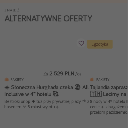
Weekend dla dwojga
ZNAJDŹ
ALTERNATYWNE OFERTY
City Break
Hotele SPA i wellness
Sylwester za granicą
Wyjazd na narty
Egzotyka
Wyjazdy na Majówkę
Wszystkie
2 529 PLN
Za
/os
Więcej tematów
PAKIETY
PAKIETY
☀️ Słoneczna Hurghada czeka 🏖️ All
Tajlandia zapras
Newsy, ciekawostki, porady podróżnicze
Inclusive w 4* hotelu 🥰
🇹🇭 Lecimy na 
Najlepsze aplikacje podróżnicze
Beztroki urlop 🐠 tuż przy prywatnej plaży 🌴 z
8 nocy w 4* hotelu 🏨 tra
basenem 🩳 5 miast wylotu ✈️
cenie ✈️ z bagażem 
Kalendarz podróży
przełom października