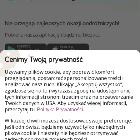
Nie przegap najlepszych okazji podróżniczych!
Pobierz naszą aplikację i bądź na bieżaco
Cenimy Twoją prywatność
WakacyjniPiraci są częścią Grupy HolidayPirates
Używamy plików cookie, aby poprawić komfort
Nasze rynki
przeglądania, dostarczać spersonalizowane treści i
analizować nasz ruch. Klikając „Akceptuj wszystko”,
PiratinViaggio
HolidayPirates
zgadzasz się na to i wyrażasz zgodę na udostępnianie
VakantiePiraten
VoyagesPirates
tych informacji stronom trzecim oraz na przetwarzanie
Ferienpiraten
Urlaubspiraten
Twoich danych w USA. Aby uzyskać więcej informacji,
Urlaubspiraten
ViajerosPiratas
przeczytaj tu:
.
Polityka Prywatności
TravelPirates
W każdej chwili możesz dostosować swoje preferencje.
Nasza grupa
Jeśli odmówisz, będziemy używać tylko niezbędnych
HolidayPirates Group
plików cookie i niestety nie będziesz otrzymywać
żadnych spersonalizowanych treści.