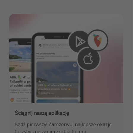
Ściągnij naszą aplikację
Dołącz do naszego kanału na WhatsApp
Bądź pierwszy! Zarezerwuj najlepsze okazje
NAJLEPSZE oferty podróżnicze, porady
turystyczne zanim zrobią to inni.
ekspertów i wiele więcej!