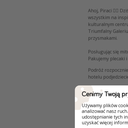
Ahoj, Piraci 🏴‍☠️ 
wszystkim na inspir
kulturalnym centr
Triumfalny Galeriu
przysmakami.
Posługując się mit
Pakujemy plecaki i
Podróż rozpoczniec
hotelu podjedziec
Ugości Was jeden
Cenimy Twoją p
atrakcje i lokalne
Używamy plików cooki
analizować nasz ruch.
udostępnianie tych i
🦜 Najlepsze ofert
uzyskać więcej informa