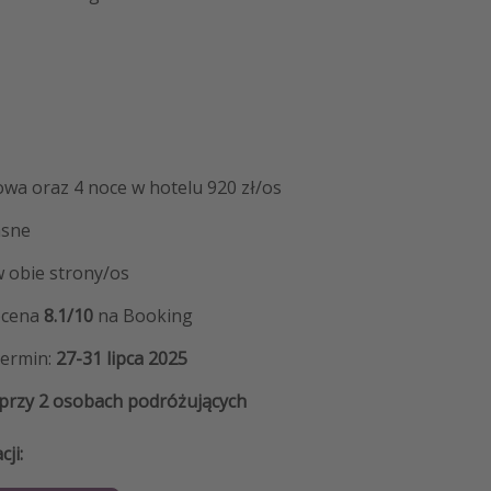
kowa oraz 4 noce w hotelu 920 zł/os
asne
 w obie strony/os
ocena
8.1/10
na Booking
ermin:
27-31 lipca 2025
 przy 2 osobach podróżujących
ji: