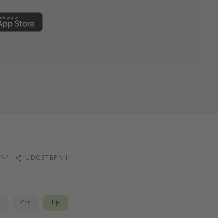
ISZ
UDOSTĘPNIJ
j
Cze
Lip