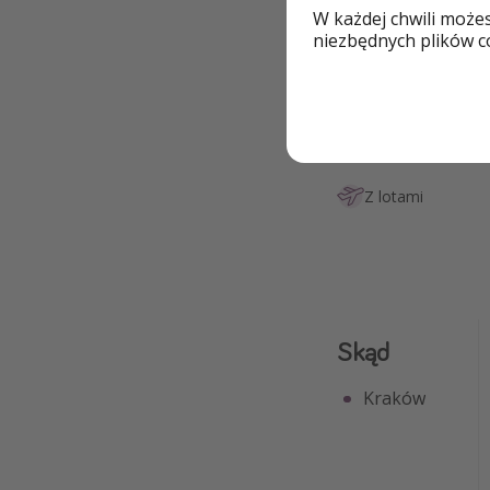
W każdej chwili może
niezbędnych plików co
Dlaczego wart
Dla par
Z lotami
Skąd
Kraków