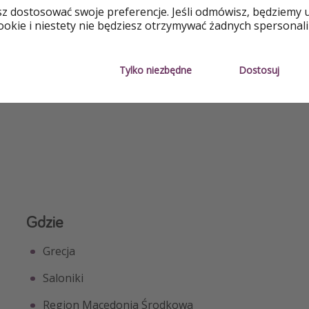
sz dostosować swoje preferencje. Jeśli odmówisz, będziemy 
okie i niestety nie będziesz otrzymywać żadnych spersonali
o
Tylko niezbędne
Dostosuj
Lot bezpośredni
Darmowe 
Gdzie
Grecja
Saloniki
Region Macedonia Środkowa