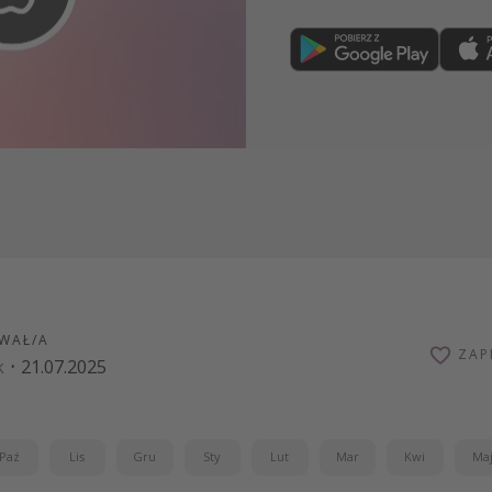
Dołącz teraz
WAŁ/A
ZAP
k
·
21.07.2025
Paź
Lis
Gru
Sty
Lut
Mar
Kwi
Ma