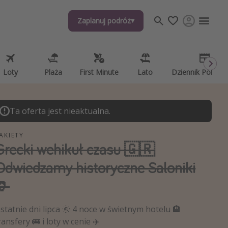
Zaplanuj podróż
Zaplanuj podróż
j tematów
, ciekawostki, porady podróżnicze
psze aplikacje podróżnicze
Loty
Loty
Plaża
Plaża
First Minute
First Minute
Lato
Lato
Dziennik Pokład
Dziennik Pokład
ndarz podróży
Ta oferta jest nieaktualna.
AKIETY
Grecki wehikuł czasu 🇬🇷
Odwiedzamy historyczne Saloniki
🏺
statnie dni lipca 🌞 4 noce w świetnym hotelu 🏨
ransfery 🚌 i loty w cenie ✈️