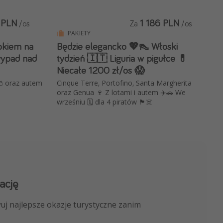
 PLN
1 186 PLN
/os
Za
/os
PAKIETY
okiem na
Będzie elegancko 💖👠 Włoski
wypad nad
tydzień 🇮🇹 Liguria w pigułce 💊
Niecałe 1200 zł/os 😱
🩳 oraz autem
Cinque Terre, Portofino, Santa Margherita
oraz Genua 🍷 Z lotami i autem ✈️🚗 We
wrześniu 🗓️ dla 4 piratów 🏴‍☠️
ację
 kanału na WhatsApp
uj najlepsze okazje turystyczne zanim
nicze, porady ekspertów i wiele więcej!