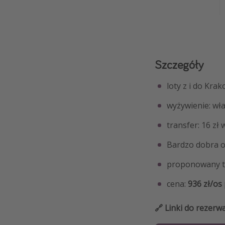
Szczegóły
loty z i do Kra
wyżywienie: wł
transfer: 16 zł
Bardzo dobra 
proponowany t
cena:
936 zł/os
🔗 Linki do rezerwac