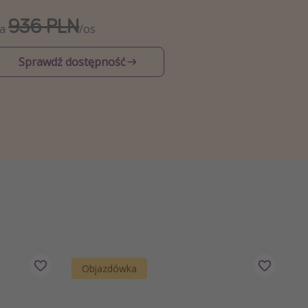
936 PLN
Za
/os
Sprawdź dostępność
Objazdówka