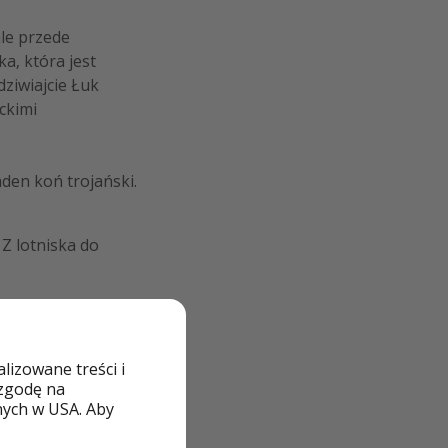
ale przede
ka, która jest
ziwiajcie Łuk
ckimi
aden koń trojański.
 Z lotniska do
o wszystkie
izowane treści i
 zgodę na
nych w USA. Aby
cyjniPiraci!