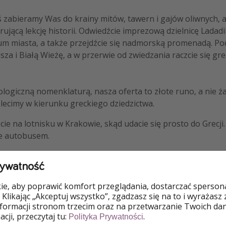
Dziś zabieramy Was do krainy mitów, tawern i gajów oliwnych, 
ującą lekcję historii. Odwiedźcie imprezową dzielnicę Ladadi
um miasta, a także przejdźcie się nadmorską promenadą. Pod
sza i Białą Wieżę, a w przerwie od zwiedzania raczcie się gre
ologiczną nomenklaturą, nasza oferta to złote runo, a nie ż
 lecimy w kierunku greckiego dziedzictwa.
ie na lotnisku w Krakowie, skąd udacie się prosto do Grecji.
ie autobusem.
 z apartamentów z
City Plaza Apartments & Rooms
, z któreg
rywatność
 tawerny będą w zasięgu ręki.
e, aby poprawić komfort przeglądania, dostarczać spersonal
 Klikając „Akceptuj wszystko”, zgadzasz się na to i wyrażasz
nformacji stronom trzecim oraz na przetwarzanie Twoich da
y podróżnicze prosto na Twój telefon -
ściągnij aplikację
Waka
cji, przeczytaj tu:
.
Polityka Prywatności