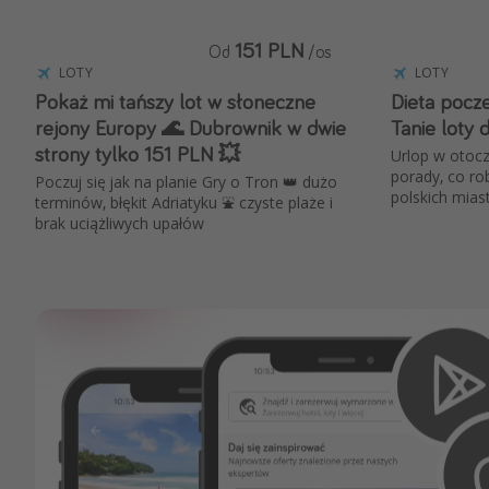
151 PLN
Od
/os
LOTY
LOTY
Pokaż mi tańszy lot w słoneczne
Dieta pocze
rejony Europy 🌊 Dubrownik w dwie
Tanie loty 
strony tylko 151 PLN 💥
Urlop w otocz
porady, co rob
Poczuj się jak na planie Gry o Tron 👑 dużo
polskich mias
terminów, błękit Adriatyku ⛲ czyste plaże i
brak uciążliwych upałów