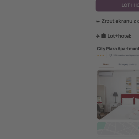
LOT i H
☀️
Zrzut ekranu z c
✈️ 🏨 Lot+hotel: