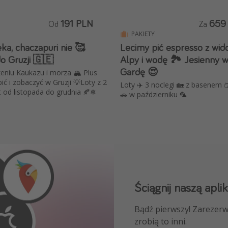
191 PLN
659
Od
Za
PAKIETY
ka, chaczapuri nie 🥰
Lecimy pić espresso z wid
do Gruzji 🇬🇪
Alpy i wodę 🏞️ Jesienny 
Gardę 😍
eniu Kaukazu i morza 🏔️ Plus
ić i zobaczyć w Gruzji 💡Loty z 2
Loty ✈️ 3 noclegi 🏡 z basenem 
t od listopada do grudnia 🍂❄
🚗 w październiku 🦜
Ściągnij naszą aplik
Dołącz do naszego
Bądź pierwszy! Zarezerw
NAJLEPSZE oferty podróż
zrobią to inni.